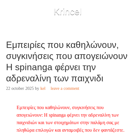
Krincel
Εμπειρίες που καθηλώνουν,
συγκινήσεις που απογειώνουν
Η spinanga φέρνει την
αδρεναλίνη των παιχνιδι
22 october 2025
by
kel
leave a comment
Εμπειρίες που καθηλώνουν, συγκινήσεις που
απογειώνουν: Η spinanga φέρνει την αδρεναλίνη των
παιχνιδιών και των στοιχημάτων στην παλάμη σας με
πληθώρα επιλογών και ανταμοιβές που δεν φαντάζεστε.