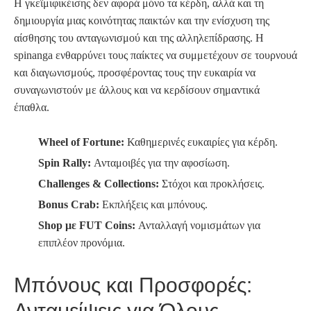
Η γκεϊμιφικέισης δεν αφορά μόνο τα κέρδη, αλλά και τη
δημιουργία μιας κοινότητας παικτών και την ενίσχυση της
αίσθησης του ανταγωνισμού και της αλληλεπίδρασης. Η
spinanga ενθαρρύνει τους παίκτες να συμμετέχουν σε τουρνουά
και διαγωνισμούς, προσφέροντας τους την ευκαιρία να
συναγωνιστούν με άλλους και να κερδίσουν σημαντικά
έπαθλα.
Wheel of Fortune:
Καθημερινές ευκαιρίες για κέρδη.
Spin Rally:
Ανταμοιβές για την αφοσίωση.
Challenges & Collections:
Στόχοι και προκλήσεις.
Bonus Crab:
Εκπλήξεις και μπόνους.
Shop με FUT Coins:
Ανταλλαγή νομισμάτων για
επιπλέον προνόμια.
Μπόνους και Προσφορές:
Ανταμείψεις για Όλους