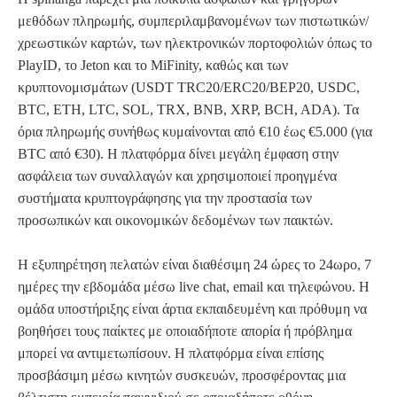
μεθόδων πληρωμής, συμπεριλαμβανομένων των πιστωτικών/
χρεωστικών καρτών, των ηλεκτρονικών πορτοφολιών όπως το
PlayID, το Jeton και το MiFinity, καθώς και των
κρυπτονομισμάτων (USDT TRC20/ERC20/BEP20, USDC,
BTC, ETH, LTC, SOL, TRX, BNB, XRP, BCH, ADA). Τα
όρια πληρωμής συνήθως κυμαίνονται από €10 έως €5.000 (για
BTC από €30). Η πλατφόρμα δίνει μεγάλη έμφαση στην
ασφάλεια των συναλλαγών και χρησιμοποιεί προηγμένα
συστήματα κρυπτογράφησης για την προστασία των
προσωπικών και οικονομικών δεδομένων των παικτών.
Η εξυπηρέτηση πελατών είναι διαθέσιμη 24 ώρες το 24ωρο, 7
ημέρες την εβδομάδα μέσω live chat, email και τηλεφώνου. Η
ομάδα υποστήριξης είναι άρτια εκπαιδευμένη και πρόθυμη να
βοηθήσει τους παίκτες με οποιαδήποτε απορία ή πρόβλημα
μπορεί να αντιμετωπίσουν. Η πλατφόρμα είναι επίσης
προσβάσιμη μέσω κινητών συσκευών, προσφέροντας μια