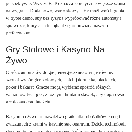
perspektywie. Wyższe RTP oznacza teoretycznie większe szanse
na wygraną. Dodatkowo, warto skorzystać z możliwości grania
w trybie demo, aby bez ryzyka wypróbować różne automaty i
sprawdzić, który z nich najbardziej odpowiada naszym
preferencjom.
Gry Stołowe i Kasyno Na
Żywo
Oprócz automatów do gier,
energycasino
oferuje również
szeroki wybór gier stołowych, takich jak ruletka, blackjack,
poker i bakarat. Gracze mogą wybierać spośród różnych
wariantów tych gier, z różnymi limitami stawek, aby dopasować
grę do swojego budżetu.
Kasyno na żywo to prawdziwa gratka dla miłośników emocji
związanych z grami w kasynie stacjonarnym. Dzięki technologii
streamingu na żywo, gracze mogą grać w swoje ulubione gry z