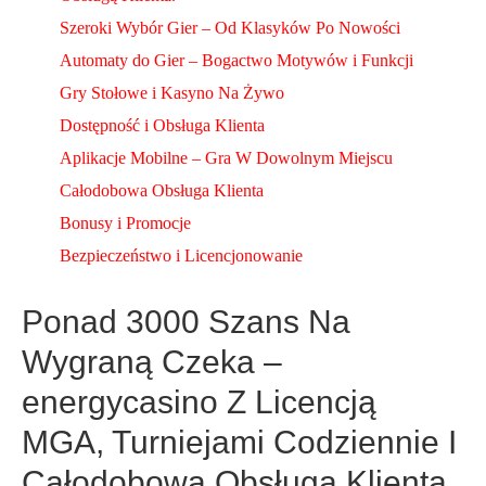
Szeroki Wybór Gier – Od Klasyków Po Nowości
Automaty do Gier – Bogactwo Motywów i Funkcji
Gry Stołowe i Kasyno Na Żywo
Dostępność i Obsługa Klienta
Aplikacje Mobilne – Gra W Dowolnym Miejscu
Całodobowa Obsługa Klienta
Bonusy i Promocje
Bezpieczeństwo i Licencjonowanie
Ponad 3000 Szans Na
Wygraną Czeka –
energycasino Z Licencją
MGA, Turniejami Codziennie I
Całodobową Obsługą Klienta.