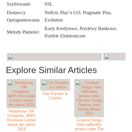
Szyfrowanie
SSL
Dostawcy
NetEnt, Play’n GO, Pragmatic Play,
Oprogramowania
Evolution
Karty Kredytowe, Przelewy Bankowe,
Metody Płatności
Portfele Elektroniczne
Explore Similar Articles
Fast Payouts at
Casinos
Wunderino 100
Freispiele, 400%
Provision Letzter
Greatest Slingo
monat des jahres
Sites ladbrokes
2024
promo codes The