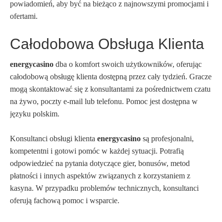
powiadomień, aby być na bieżąco z najnowszymi promocjami i
ofertami.
Całodobowa Obsługa Klienta
energycasino
dba o komfort swoich użytkowników, oferując
całodobową obsługę klienta dostępną przez cały tydzień. Gracze
mogą skontaktować się z konsultantami za pośrednictwem czatu
na żywo, poczty e-mail lub telefonu. Pomoc jest dostępna w
języku polskim.
Konsultanci obsługi klienta
energycasino
są profesjonalni,
kompetentni i gotowi pomóc w każdej sytuacji. Potrafią
odpowiedzieć na pytania dotyczące gier, bonusów, metod
płatności i innych aspektów związanych z korzystaniem z
kasyna. W przypadku problemów technicznych, konsultanci
oferują fachową pomoc i wsparcie.