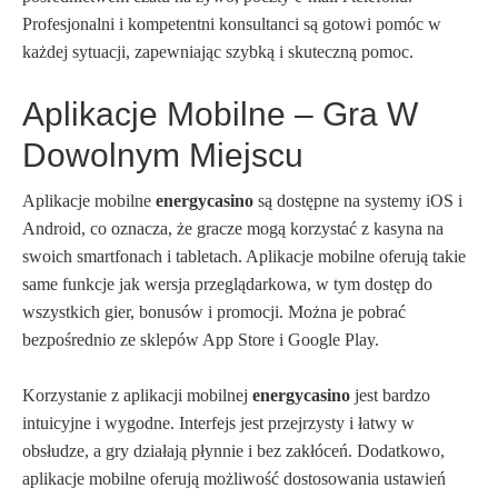
Profesjonalni i kompetentni konsultanci są gotowi pomóc w
każdej sytuacji, zapewniając szybką i skuteczną pomoc.
Aplikacje Mobilne – Gra W
Dowolnym Miejscu
Aplikacje mobilne
energycasino
są dostępne na systemy iOS i
Android, co oznacza, że gracze mogą korzystać z kasyna na
swoich smartfonach i tabletach. Aplikacje mobilne oferują takie
same funkcje jak wersja przeglądarkowa, w tym dostęp do
wszystkich gier, bonusów i promocji. Można je pobrać
bezpośrednio ze sklepów App Store i Google Play.
Korzystanie z aplikacji mobilnej
energycasino
jest bardzo
intuicyjne i wygodne. Interfejs jest przejrzysty i łatwy w
obsłudze, a gry działają płynnie i bez zakłóceń. Dodatkowo,
aplikacje mobilne oferują możliwość dostosowania ustawień