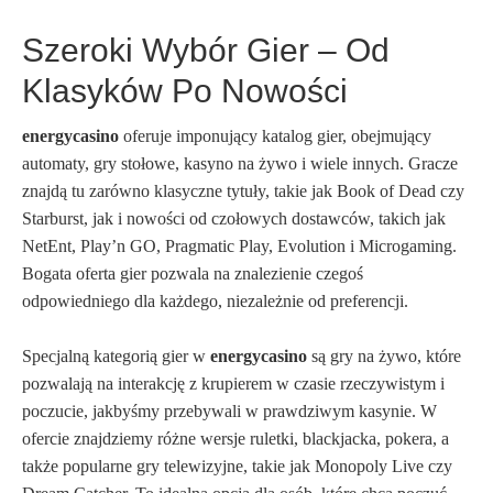
Szeroki Wybór Gier – Od
Klasyków Po Nowości
energycasino
oferuje imponujący katalog gier, obejmujący
automaty, gry stołowe, kasyno na żywo i wiele innych. Gracze
znajdą tu zarówno klasyczne tytuły, takie jak Book of Dead czy
Starburst, jak i nowości od czołowych dostawców, takich jak
NetEnt, Play’n GO, Pragmatic Play, Evolution i Microgaming.
Bogata oferta gier pozwala na znalezienie czegoś
odpowiedniego dla każdego, niezależnie od preferencji.
Specjalną kategorią gier w
energycasino
są gry na żywo, które
pozwalają na interakcję z krupierem w czasie rzeczywistym i
poczucie, jakbyśmy przebywali w prawdziwym kasynie. W
ofercie znajdziemy różne wersje ruletki, blackjacka, pokera, a
także popularne gry telewizyjne, takie jak Monopoly Live czy