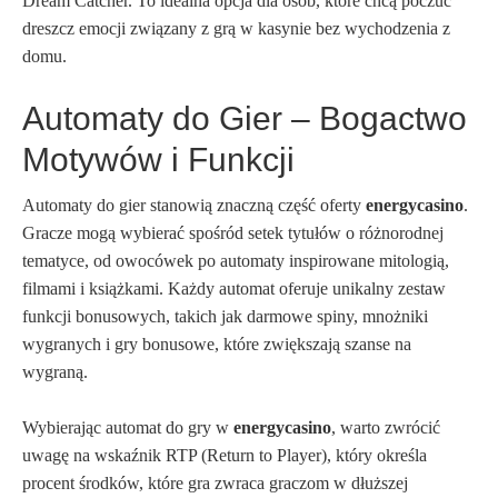
Dream Catcher. To idealna opcja dla osób, które chcą poczuć
dreszcz emocji związany z grą w kasynie bez wychodzenia z
domu.
Automaty do Gier – Bogactwo
Motywów i Funkcji
Automaty do gier stanowią znaczną część oferty
energycasino
.
Gracze mogą wybierać spośród setek tytułów o różnorodnej
tematyce, od owocówek po automaty inspirowane mitologią,
filmami i książkami. Każdy automat oferuje unikalny zestaw
funkcji bonusowych, takich jak darmowe spiny, mnożniki
wygranych i gry bonusowe, które zwiększają szanse na
wygraną.
Wybierając automat do gry w
energycasino
, warto zwrócić
uwagę na wskaźnik RTP (Return to Player), który określa
procent środków, które gra zwraca graczom w dłuższej