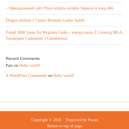
– Официальный сайт Pinco играть онлайн Зеркало и вход.466
Dragon medusa 2 Casino Brunnen Casino Spiele
Ponad 3000 Szans Na Wygraną Czeka – energycasino Z Licencją MGA,
Turniejami Codziennie I Całodobową
Recent Comments
Pato
on
Hello world!
A WordPress Commenter
on
Hello world!
Copyright © 2026 ·
Thepctool
by
Pwam
Return to top of page