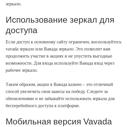
зеркало.
Использование зеркал для
доступа
Если доступ к основному сайту ограничен, воспользуйтесь
vavada зеркало или Вавада зеркало. Это позволит вам
продолжить участие в акциях и не упустить выгодные
возможности. Для входа используйте Вавада вход через
рабочее зеркало.
Таким образом, акции в Вавада казино – это отличный
способ увеличить свои шансы на победу. Следите за
обновлениями и не забывайте использовать зеркала для
бесперебойного доступа к платформе.
Мобильная версия Vavada