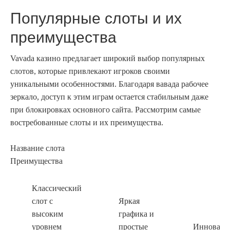
Популярные слоты и их
преимущества
Vavada казино предлагает широкий выбор популярных
слотов, которые привлекают игроков своими
уникальными особенностями. Благодаря вавада рабочее
зеркало, доступ к этим играм остается стабильным даже
при блокировках основного сайта. Рассмотрим самые
востребованные слоты и их преимущества.
Название слота
Преимущества
Классический
слот с
Яркая
высоким
графика и
уровнем
простые
Инноваци