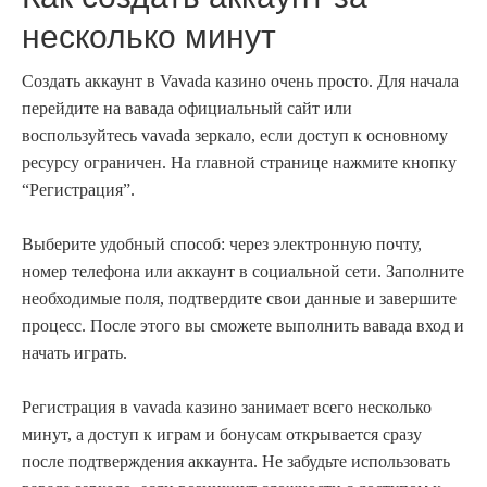
несколько минут
Создать аккаунт в Vavada казино очень просто. Для начала
перейдите на вавада официальный сайт или
воспользуйтесь vavada зеркало, если доступ к основному
ресурсу ограничен. На главной странице нажмите кнопку
“Регистрация”.
Выберите удобный способ: через электронную почту,
номер телефона или аккаунт в социальной сети. Заполните
необходимые поля, подтвердите свои данные и завершите
процесс. После этого вы сможете выполнить вавада вход и
начать играть.
Регистрация в vavada казино занимает всего несколько
минут, а доступ к играм и бонусам открывается сразу
после подтверждения аккаунта. Не забудьте использовать