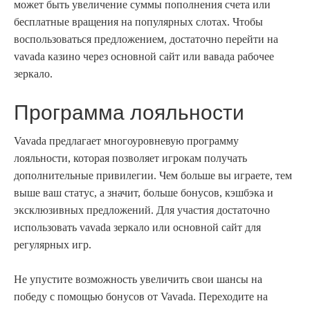
может быть увеличение суммы пополнения счета или
бесплатные вращения на популярных слотах. Чтобы
воспользоваться предложением, достаточно перейти на
vavada казино через основной сайт или вавада рабочее
зеркало.
Программа лояльности
Vavada предлагает многоуровневую программу
лояльности, которая позволяет игрокам получать
дополнительные привилегии. Чем больше вы играете, тем
выше ваш статус, а значит, больше бонусов, кэшбэка и
эксклюзивных предложений. Для участия достаточно
использовать vavada зеркало или основной сайт для
регулярных игр.
Не упустите возможность увеличить свои шансы на
победу с помощью бонусов от Vavada. Переходите на