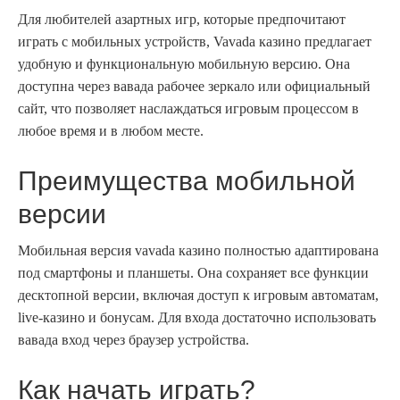
Для любителей азартных игр, которые предпочитают
играть с мобильных устройств, Vavada казино предлагает
удобную и функциональную мобильную версию. Она
доступна через вавада рабочее зеркало или официальный
сайт, что позволяет наслаждаться игровым процессом в
любое время и в любом месте.
Преимущества мобильной
версии
Мобильная версия vavada казино полностью адаптирована
под смартфоны и планшеты. Она сохраняет все функции
десктопной версии, включая доступ к игровым автоматам,
live-казино и бонусам. Для входа достаточно использовать
вавада вход через браузер устройства.
Как начать играть?