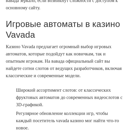
вавада зеркало, если возникнут сложности с доступом к
основному сайту.
Игровые автоматы в казино
Vavada
Казино Vavada предлагает огромный выбор игровых
автоматов, которые подойдут как новичкам, так и
опытным игрокам. На вавада официальный сайт вы
найдете сотни слотов от ведущих разработчиков, включая
классические и современные модели.
Широкий ассортимент слотов: от классических
фруктовых автоматов до современных видеослотов с
3D-графикой.
Регулярное обновление коллекции игр, чтобы
каждый посетитель vavada казино мог найти что-то
новое.