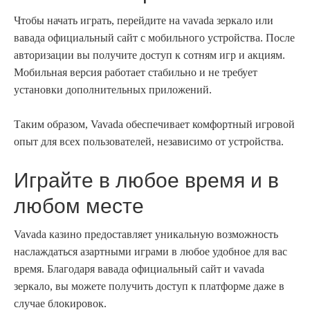
Чтобы начать играть, перейдите на vavada зеркало или
вавада официальный сайт с мобильного устройства. После
авторизации вы получите доступ к сотням игр и акциям.
Мобильная версия работает стабильно и не требует
установки дополнительных приложений.
Таким образом, Vavada обеспечивает комфортный игровой
опыт для всех пользователей, независимо от устройства.
Играйте в любое время и в
любом месте
Vavada казино предоставляет уникальную возможность
наслаждаться азартными играми в любое удобное для вас
время. Благодаря вавада официальный сайт и vavada
зеркало, вы можете получить доступ к платформе даже в
случае блокировок.