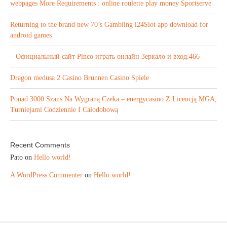
webpages More Requirements : online roulette play money Sportserve
Returning to the brand new 70’s Gambling i24Slot app download for
android games
– Официальный сайт Pinco играть онлайн Зеркало и вход.466
Dragon medusa 2 Casino Brunnen Casino Spiele
Ponad 3000 Szans Na Wygraną Czeka – energycasino Z Licencją MGA,
Turniejami Codziennie I Całodobową
Recent Comments
Pato
on
Hello world!
A WordPress Commenter
on
Hello world!