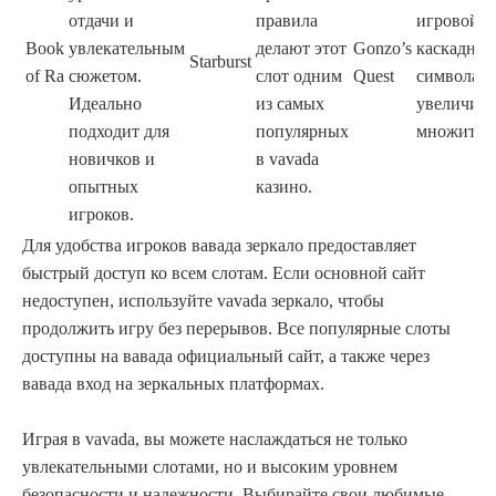
отдачи и
правила
игровой п
Book
увлекательным
делают этот
Gonzo’s
каскадны
Starburst
of Ra
сюжетом.
слот одним
Quest
символам
Идеально
из самых
увеличив
подходит для
популярных
множител
новичков и
в vavada
опытных
казино.
игроков.
Для удобства игроков вавада зеркало предоставляет
быстрый доступ ко всем слотам. Если основной сайт
недоступен, используйте vavada зеркало, чтобы
продолжить игру без перерывов. Все популярные слоты
доступны на вавада официальный сайт, а также через
вавада вход на зеркальных платформах.
Играя в vavada, вы можете наслаждаться не только
увлекательными слотами, но и высоким уровнем
безопасности и надежности. Выбирайте свои любимые