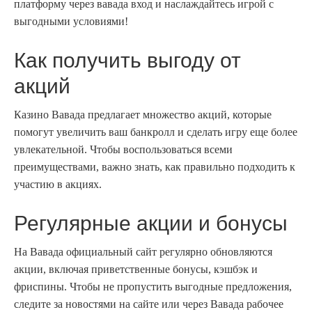
платформу через вавада вход и наслаждайтесь игрой с
выгодными условиями!
Как получить выгоду от
акций
Казино Вавада предлагает множество акций, которые
помогут увеличить ваш банкролл и сделать игру еще более
увлекательной. Чтобы воспользоваться всеми
преимуществами, важно знать, как правильно подходить к
участию в акциях.
Регулярные акции и бонусы
На Вавада официальный сайт регулярно обновляются
акции, включая приветственные бонусы, кэшбэк и
фриспины. Чтобы не пропустить выгодные предложения,
следите за новостями на сайте или через Вавада рабочее