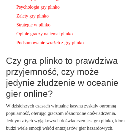
Psychologia gry plinko
Zalety gry plinko
Strategie w plinko
Opinie graczy na temat plinko
Podsumowanie wrażeń z gry plinko
Czy gra plinko to prawdziwa
przyjemność, czy może
jedynie złudzenie w oceanie
gier online?
W dzisiejszych czasach wirtualne kasyna zyskały ogromną
popularność, oferując graczom różnorodne doświadczenia.
Jednym z tych wyjątkowych doświadczeń jest gra plinko, która
budzi wiele emocji wśród entuzjastów gier hazardowych.