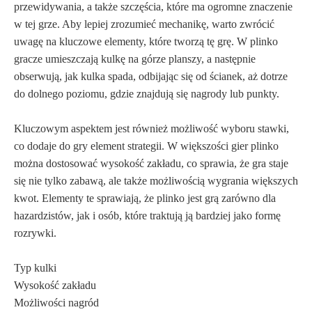
przewidywania, a także szczęścia, które ma ogromne znaczenie
w tej grze. Aby lepiej zrozumieć mechanikę, warto zwrócić
uwagę na kluczowe elementy, które tworzą tę grę. W plinko
gracze umieszczają kulkę na górze planszy, a następnie
obserwują, jak kulka spada, odbijając się od ścianek, aż dotrze
do dolnego poziomu, gdzie znajdują się nagrody lub punkty.
Kluczowym aspektem jest również możliwość wyboru stawki,
co dodaje do gry element strategii. W większości gier plinko
można dostosować wysokość zakładu, co sprawia, że gra staje
się nie tylko zabawą, ale także możliwością wygrania większych
kwot. Elementy te sprawiają, że plinko jest grą zarówno dla
hazardzistów, jak i osób, które traktują ją bardziej jako formę
rozrywki.
Typ kulki
Wysokość zakładu
Możliwości nagród