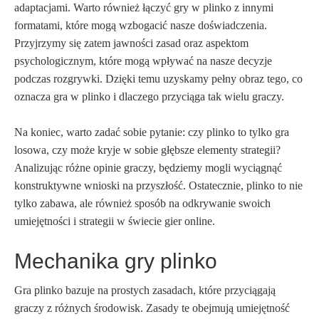
adaptacjami. Warto również łączyć gry w plinko z innymi
formatami, które mogą wzbogacić nasze doświadczenia.
Przyjrzymy się zatem jawności zasad oraz aspektom
psychologicznym, które mogą wpływać na nasze decyzje
podczas rozgrywki. Dzięki temu uzyskamy pełny obraz tego, co
oznacza gra w plinko i dlaczego przyciąga tak wielu graczy.
Na koniec, warto zadać sobie pytanie: czy plinko to tylko gra
losowa, czy może kryje w sobie głębsze elementy strategii?
Analizując różne opinie graczy, będziemy mogli wyciągnąć
konstruktywne wnioski na przyszłość. Ostatecznie, plinko to nie
tylko zabawa, ale również sposób na odkrywanie swoich
umiejętności i strategii w świecie gier online.
Mechanika gry plinko
Gra plinko bazuje na prostych zasadach, które przyciągają
graczy z różnych środowisk. Zasady te obejmują umiejętność