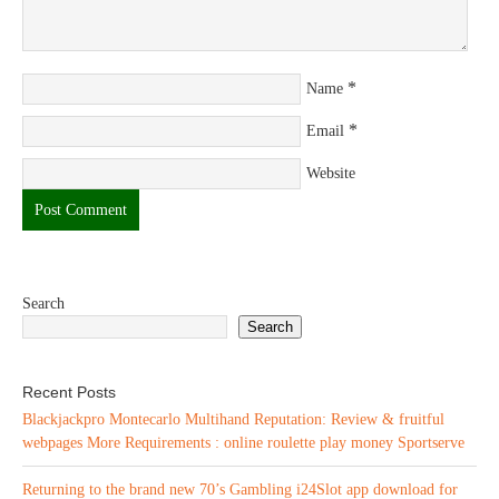
*
Name
*
Email
Website
Search
Search
Recent Posts
Blackjackpro Montecarlo Multihand Reputation: Review & fruitful
webpages More Requirements : online roulette play money Sportserve
Returning to the brand new 70’s Gambling i24Slot app download for