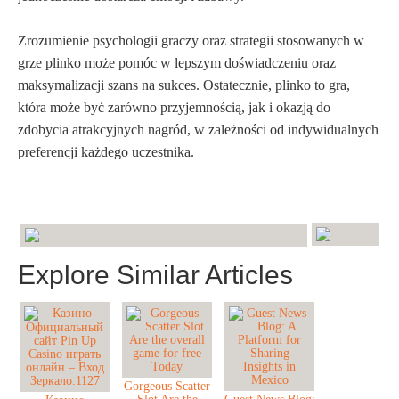
Zrozumienie psychologii graczy oraz strategii stosowanych w
grze plinko może pomóc w lepszym doświadczeniu oraz
maksymalizacji szans na sukces. Ostatecznie, plinko to gra,
która może być zarówno przyjemnością, jak i okazją do
zdobycia atrakcyjnych nagród, w zależności od indywidualnych
preferencji każdego uczestnika.
Explore Similar Articles
Gorgeous Scatter