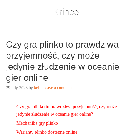
Krincel
Czy gra plinko to prawdziwa
przyjemność, czy może
jedynie złudzenie w oceanie
gier online
29 july 2025
by
kel
leave a comment
Czy gra plinko to prawdziwa przyjemność, czy może
jedynie złudzenie w oceanie gier online?
Mechanika gry plinko
Warianty plinko dostępne online