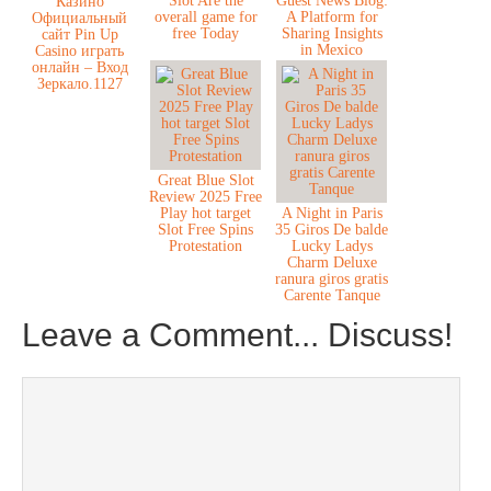
Slot Are the
Guest News Blog:
Казино
overall game for
A Platform for
Официальный
free Today
Sharing Insights
сайт Pin Up
in Mexico
Casino играть
онлайн – Вход
Зеркало.1127
Great Blue Slot
Review 2025 Free
Play hot target
A Night in Paris
Slot Free Spins
35 Giros De balde
Protestation
Lucky Ladys
Charm Deluxe
ranura giros gratis
Carente Tanque
Leave a Comment... Discuss!