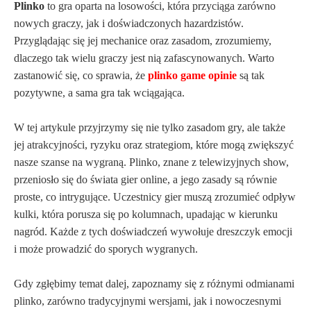
Plinko
to gra oparta na losowości, która przyciąga zarówno
nowych graczy, jak i doświadczonych hazardzistów.
Przyglądając się jej mechanice oraz zasadom, zrozumiemy,
dlaczego tak wielu graczy jest nią zafascynowanych. Warto
zastanowić się, co sprawia, że
plinko game opinie
są tak
pozytywne, a sama gra tak wciągająca.
W tej artykule przyjrzymy się nie tylko zasadom gry, ale także
jej atrakcyjności, ryzyku oraz strategiom, które mogą zwiększyć
nasze szanse na wygraną. Plinko, znane z telewizyjnych show,
przeniosło się do świata gier online, a jego zasady są równie
proste, co intrygujące. Uczestnicy gier muszą zrozumieć odpływ
kulki, która porusza się po kolumnach, upadając w kierunku
nagród. Każde z tych doświadczeń wywołuje dreszczyk emocji
i może prowadzić do sporych wygranych.
Gdy zgłębimy temat dalej, zapoznamy się z różnymi odmianami
plinko, zarówno tradycyjnymi wersjami, jak i nowoczesnymi