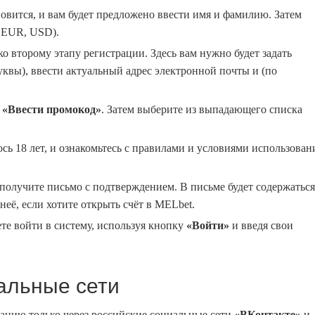
овится, и вам будет предложено ввести имя и фамилию. Затем
 EUR, USD).
ко второму этапу регистрации. Здесь вам нужно будет задать
уквы), ввести актуальный адрес электронной почты и (по
е
«Ввести промокод»
. Затем выберите из выпадающего списка
сь 18 лет, и ознакомьтесь с правилами и условиями использован
получите письмо с подтверждением. В письме будет содержаться
неё, если хотите открыть счёт в MELbet.
е войти в систему, используя кнопку
«Войти»
и введя свои
альные сети
ацию только через российские социальные сети
«ВКонтакте»
и