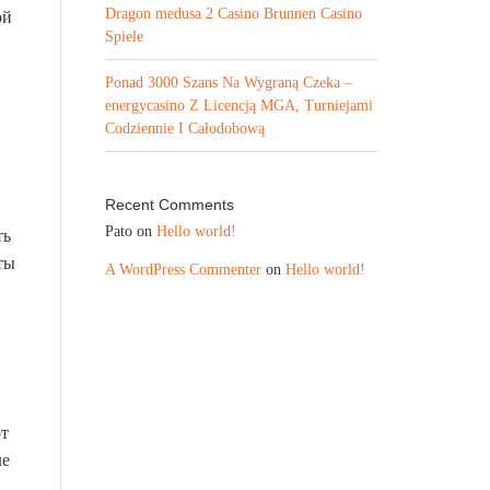
Dragon medusa 2 Casino Brunnen Casino
ой
Spiele
Ponad 3000 Szans Na Wygraną Czeka –
energycasino Z Licencją MGA, Turniejami
Codziennie I Całodobową
Recent Comments
Pato
on
Hello world!
ть
ты
A WordPress Commenter
on
Hello world!
от
ле