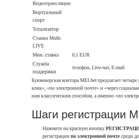
Видеотрансляции
Виртуальный
спорт
Тотализатор
Ставки Multi-
LIVE
Мин. ставка
0,1 EUR
Служба
телефон, Live-чат, E-mail
поддержки
Букмекерская контора MELbet предлагает четыре 
клик», «по электронной почте» и «через социал
нам классическим способом, а именно «по электр
Шаги регистрации M
Нажмите на красную кнопку
РЕГИСТРАЦ
регистрации
по электронной почте
среди до