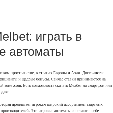
elbet: играть в
е автоматы
етском пространстве, в странах Европы и Азии. Достоинства
фициенты и щедрые бонусы. Сейчас ставки принимаются на
й зоне .com. Есть возможность скачать Мелбет на смартфон или
щадки.
которая предлагает игрокам широкий ассортимент азартных
 производителей. Эти игровые автоматы сочетают в себе