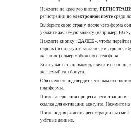
Нажмите на красную кнопку
РЕГИСТРАЦ
регистрации
по электронной почте
среди до
Выберите свою страну, после чего форма обн
укажите желаемую валюту (например, BGN,
Нажмите кнопку
«ДАЛЕЕ»
, чтобы перейти 
пароль (используйте заглавные и строчные б
желанию) номер мобильного телефона.
Если у вас есть промокод, введите его в пол
желаемый тип бонуса.
Обязательно подтвердите, что вам исполнило
платформы.
После завершения процесса регистрации вы 
ссылка для активации аккаунта. Нажмите на 
После подтверждения регистрации вы сможет
учётные данные.