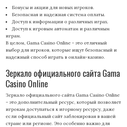
Бонусы и акции для новых игроков.
Безопасная и надежная система оплаты.
Доступ к информации о различных играх.
Доступ к игровым автоматам и различным
играм.
В целом, Gama Casino Online – это отличный
выбор для игроков, которые ищут безопасный и
надежный способ играть в онлайн-казино.
Зеркало официального сайта Gama
Casino Online
Зеркало официального сайта Gama Casino Online
– это дополнительный ресурс, который позволяет
игрокам доступаться к игорному ресурсу, даже
если официальный сайт заблокирован в вашей
стране или регионе. Это особенно важно для