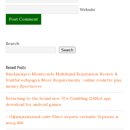
Website
Search
Search
Recent Posts
Blackjackpro Montecarlo Multihand Reputation: Review &
fruitful webpages More Requirements : online roulette play
money Sportserve
Returning to the brand new 70’s Gambling i24Slot app
download for android games
– Официальный сайт Pinco играть онлайн Зеркало и
вход.466