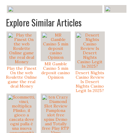
Explore Similar Articles
MR Gamble
Play the Finest
Casino 5 min
On the web
deposit casino
Desert Nights
Roulette Online
Opinion
Casino Review
game the real
Is Desert
deal Money
Nights Casino
Legit In 2025?