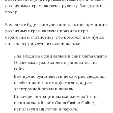
различным играм, включая рулетку, блэкджек и
покер.
Вам также будет доступен доступ к информации о
различных играх, включая правила игры,
стратегии и статистику. Это поможет вам лучше
понять игру и улучшить свои навыки.
Для входа на официальный сайт Gama Casino
Online вам нужно зарегистрироваться на
сайте.
Вам нужно будет ввести некоторые сведения
о себе, такие как имя, фамилия, адрес
электронной почты и пароль.
После регистрации вы сможете войти на
официальный сайт Gama Casino Online,
используя ваш логин и пароль.