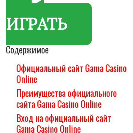
ИГРАТЬ
Содержимое
Официальный сайт Gama Casino
Online
Преимущества официального
сайта Gama Casino Online
Вход на официальный сайт
Gama Casino Online