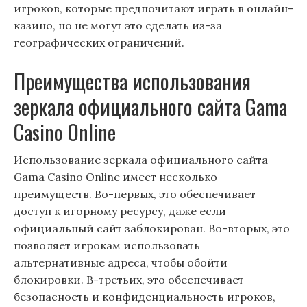
игроков, которые предпочитают играть в онлайн-
казино, но не могут это сделать из-за
географических ограничений.
Преимущества использования
зеркала официального сайта Gama
Casino Online
Использование зеркала официального сайта
Gama Casino Online имеет несколько
преимуществ. Во-первых, это обеспечивает
доступ к игорному ресурсу, даже если
официальный сайт заблокирован. Во-вторых, это
позволяет игрокам использовать
альтернативные адреса, чтобы обойти
блокировки. В-третьих, это обеспечивает
безопасность и конфиденциальность игроков,