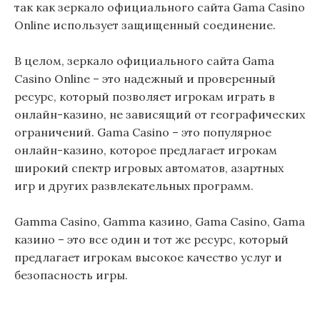
так как зеркало официального сайта Gama Casino
Online использует защищенный соединение.
В целом, зеркало официального сайта Gama
Casino Online – это надежный и проверенный
ресурс, который позволяет игрокам играть в
онлайн-казино, не зависящий от географических
ограничений. Gama Casino – это популярное
онлайн-казино, которое предлагает игрокам
широкий спектр игровых автоматов, азартных
игр и других развлекательных программ.
Gamma Casino, Gamma казино, Gama Casino, Gama
казино – это все один и тот же ресурс, который
предлагает игрокам высокое качество услуг и
безопасность игры.