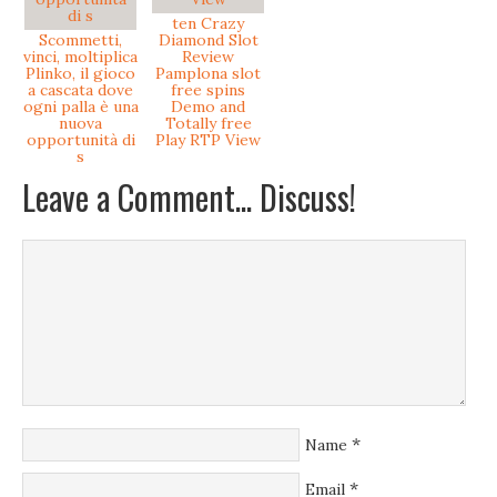
ten Crazy
Scommetti,
Diamond Slot
vinci, moltiplica
Review
Plinko, il gioco
Pamplona slot
a cascata dove
free spins
ogni palla è una
Demo and
nuova
Totally free
opportunità di
Play RTP View
s
Leave a Comment... Discuss!
*
Name
*
Email