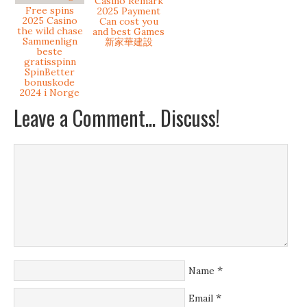
Casino Remark
Free spins
2025 Payment
2025 Casino
Can cost you
the wild chase
and best Games
Sammenlign
新家華建設
beste
gratisspinn
SpinBetter
bonuskode
2024 i Norge
Leave a Comment... Discuss!
*
Name
*
Email