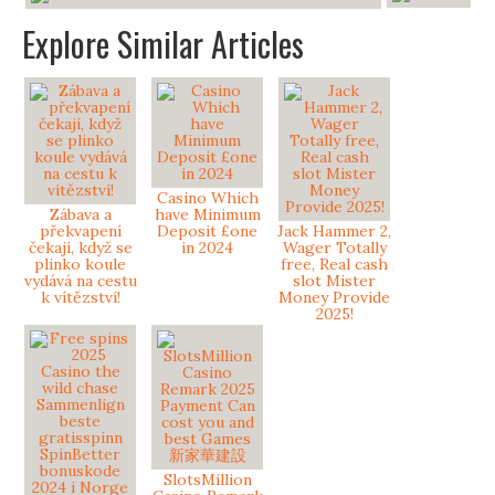
Explore Similar Articles
Casino Which
Zábava a
have Minimum
překvapení
Deposit £one
Jack Hammer 2,
čekají, když se
in 2024
Wager Totally
plinko koule
free, Real cash
vydává na cestu
slot Mister
k vítězství!
Money Provide
2025!
SlotsMillion