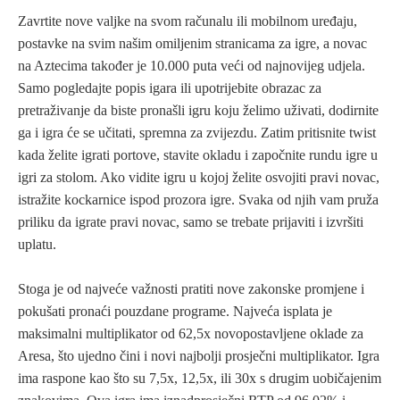
Zavrtite nove valjke na svom računalu ili mobilnom uređaju,
postavke na svim našim omiljenim stranicama za igre, a novac
na Aztecima također je 10.000 puta veći od najnovijeg udjela.
Samo pogledajte popis igara ili upotrijebite obrazac za
pretraživanje da biste pronašli igru ​​koju želimo uživati, dodirnite
ga i igra će se učitati, spremna za zvijezdu. Zatim pritisnite twist
kada želite igrati portove, stavite okladu i započnite rundu igre u
igri za stolom. Ako vidite igru ​​u kojoj želite osvojiti pravi novac,
istražite kockarnice ispod prozora igre. Svaka od njih vam pruža
priliku da igrate pravi novac, samo se trebate prijaviti i izvršiti
uplatu.
Stoga je od najveće važnosti pratiti nove zakonske promjene i
pokušati pronaći pouzdane programe. Najveća isplata je
maksimalni multiplikator od 62,5x novopostavljene oklade za
Aresa, što ujedno čini i novi najbolji prosječni multiplikator. Igra
ima raspone kao što su 7,5x, 12,5x, ili 30x s drugim uobičajenim