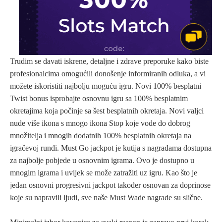
Trudim se davati iskrene, detaljne i zdrave preporuke kako biste
profesionalcima omogućili donošenje informiranih odluka, a vi
možete iskoristiti najbolju moguću igru. Novi 100% besplatni
Twist bonus isprobajte osnovnu igru ​​sa 100% besplatnim
okretajima koja počinje sa šest besplatnih okretaja. Novi valjci
nude više ikona s mnogo ikona Stop koje vode do dobrog
množitelja i mnogih dodatnih 100% besplatnih okretaja na
igračevoj rundi. Must Go jackpot je kutija s nagradama dostupna
za najbolje pobjede u osnovnim igrama. Ovo je dostupno u
mnogim igrama i uvijek se može zatražiti uz igru. Kao što je
jedan osnovni progresivni jackpot također osnovan za doprinose
koje su napravili ljudi, sve naše Must Wade nagrade su slične.