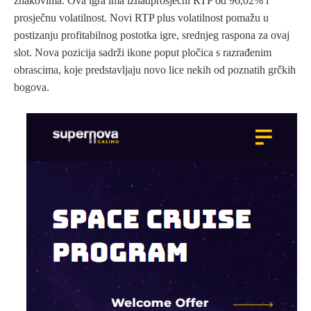
znakovima. Ova igra ima iznadprosječni RTP od 96,02% i
prosječnu volatilnost. Novi RTP plus volatilnost pomažu u
postizanju profitabilnog postotka igre, srednjeg raspona za ovaj
slot. Nova pozicija sadrži ikone poput pločica s razrađenim
obrascima, koje predstavljaju novo lice nekih od poznatih grčkih
bogova.