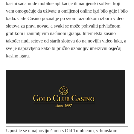
kasini sada nude mobilne aplikacije ili namjenski softver koji
vam omogućuje da uživate u omiljenoj online igri bilo gdje i bilo
kada. Cafe Casino poznat je po svom raznolikom izboru video
slotova za pravi novac, a svaki se može pohvaliti privlačnom
grafikom i zanimljivim načinom igranja. Internetski kasino
također nudi setove od starih slotova do najnovijih video luka, a
sve je napravljeno kako bi pružilo uzbudljiv imerzivni osjećaj
kasino igara.
Upustite se u najnoviju šumu s Old Tumbleom, vrhunskom