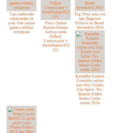
Tips undertake
Top Slots uma vez
repayments in
que Bagarote
your free casino
Pinco Online
Efetivo no Brasil
games cellular
Kazino Пинко
Inventário 2024
telephone
Azrbaycanda
Etibarl
Lisenziyalar v
Sertifikatlar.832
(2)
KatsuBet Eastern
Emeralds online
slot fifty Totally
free Spins: No-
deposit Added
bonus Codes
inside 2024