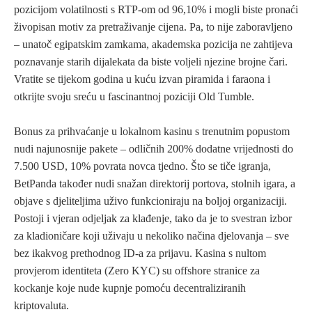
pozicijom volatilnosti s RTP-om od 96,10% i mogli biste pronaći
živopisan motiv za pretraživanje cijena. Pa, to nije zaboravljeno
– unatoč egipatskim zamkama, akademska pozicija ne zahtijeva
poznavanje starih dijalekata da biste voljeli njezine brojne čari.
Vratite se tijekom godina u kuću izvan piramida i faraona i
otkrijte svoju sreću u fascinantnoj poziciji Old Tumble.
Bonus za prihvaćanje u lokalnom kasinu s trenutnim popustom
nudi najunosnije pakete – odličnih 200% dodatne vrijednosti do
7.500 USD, 10% povrata novca tjedno. Što se tiče igranja,
BetPanda također nudi snažan direktorij portova, stolnih igara, a
objave s djeliteljima uživo funkcioniraju na boljoj organizaciji.
Postoji i vjeran odjeljak za klađenje, tako da je to svestran izbor
za kladioničare koji uživaju u nekoliko načina djelovanja – sve
bez ikakvog prethodnog ID-a za prijavu. Kasina s nultom
provjerom identiteta (Zero KYC) su offshore stranice za
kockanje koje nude kupnje pomoću decentraliziranih
kriptovaluta.