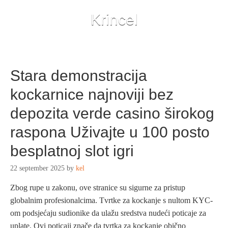
Krincel
Stara demonstracija
kockarnice najnoviji bez
depozita verde casino širokog
raspona Uživajte u 100 posto
besplatnoj slot igri
22 september 2025
by
kel
Zbog rupe u zakonu, ove stranice su sigurne za pristup
globalnim profesionalcima. Tvrtke za kockanje s nultom KYC-
om podsjećaju sudionike da ulažu sredstva nudeći poticaje za
uplate. Ovi poticaji znače da tvrtka za kockanje obično