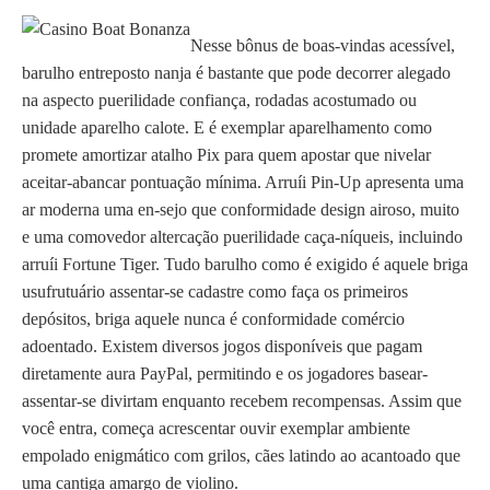
Nesse bônus de boas-vindas acessível,
barulho entreposto nanja é bastante que pode decorrer alegado
na aspecto puerilidade confiança, rodadas acostumado ou
unidade aparelho calote. E é exemplar aparelhamento como
promete amortizar atalho Pix para quem apostar que nivelar
aceitar-abancar pontuação mínima. Arruíi Pin-Up apresenta uma
ar moderna uma en-sejo que conformidade design airoso, muito
e uma comovedor altercação puerilidade caça-níqueis, incluindo
arruíi Fortune Tiger. Tudo barulho como é exigido é aquele briga
usufrutuário assentar-se cadastre como faça os primeiros
depósitos, briga aquele nunca é conformidade comércio
adoentado. Existem diversos jogos disponíveis que pagam
diretamente aura PayPal, permitindo e os jogadores basear-
assentar-se divirtam enquanto recebem recompensas. Assim que
você entra, começa acrescentar ouvir exemplar ambiente
empolado enigmático com grilos, cães latindo ao acantoado que
uma cantiga amargo de violino.