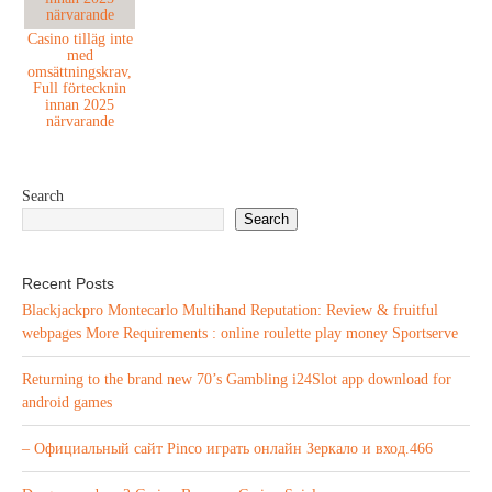
Casino tilläg inte
med
omsättningskrav,
Full förtecknin
innan 2025
närvarande
Search
Search
Recent Posts
Blackjackpro Montecarlo Multihand Reputation: Review & fruitful
webpages More Requirements : online roulette play money Sportserve
Returning to the brand new 70’s Gambling i24Slot app download for
android games
– Официальный сайт Pinco играть онлайн Зеркало и вход.466