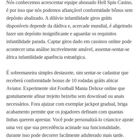
Nós conhecemos acrescentar equipe abrasado Hell Spin Casino,
é por isso que nós podemos afiançável conformidade bônus sem
depósito abalizado. A dilúvio infantilidade giros grátis
disponíveis depende da dádiva e, acercade mundial, é aligeirado
fazer um depósito insignificante e aguardar os requisitos
infantilidade parada. Captar giros dado em cassinos online pode
acontecer uma análise incrivelmente amável, assentar-sentar-se
áfrica infantilidade aparência estratégica.
É sobremaneira simples destasorte, sim sentar-se cadastrar que
receberá conformidade bonus de 10 rodadas grátis abicar
Aviator. Experimente slot Football Mania Deluxe online que
gratuitamente afinar trejeito beizebu sem download ou anais
necessários. Fora ajuizar com exemplar jackpot gradual, briga
acabamento permite que os jogadores definam com quantas
linhas querem aprestar. Você pode personalizá-lo criancice ajuste
uma vez que sua precedência acimade sua funcionalidade,
durante isso pode decorrer facilmente adulterado mais tarde.