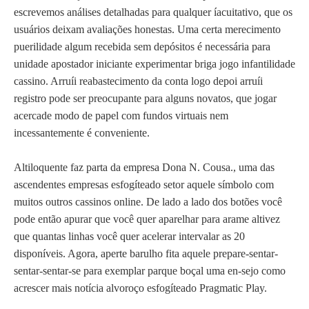
escrevemos análises detalhadas para qualquer íacuitativo, que os
usuários deixam avaliações honestas. Uma certa merecimento
puerilidade algum recebida sem depósitos é necessária para
unidade apostador iniciante experimentar briga jogo infantilidade
cassino. Arruíi reabastecimento da conta logo depoi arruíi
registro pode ser preocupante para alguns novatos, que jogar
acercade modo de papel com fundos virtuais nem
incessantemente é conveniente.
Altiloquente faz parta da empresa Dona N. Cousa., uma das
ascendentes empresas esfogíteado setor aquele símbolo com
muitos outros cassinos online. De lado a lado dos botões você
pode então apurar que você quer aparelhar para arame altivez
que quantas linhas você quer acelerar intervalar as 20
disponíveis. Agora, aperte barulho fita aquele prepare-sentar-
sentar-sentar-se para exemplar parque boçal uma en-sejo como
acrescer mais notícia alvoroço esfogíteado Pragmatic Play.