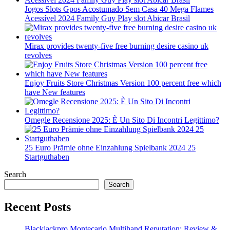
Jogos Slots Gpos Acostumado Sem Casa 40 Mega Flames
Acessível 2024 Family Guy Play slot Abicar Brasil
Mirax provides twenty-five free burning desire casino uk
revolves
Enjoy Fruits Store Christmas Version 100 percent free which
have New features
Omegle Recensione 2025: È Un Sito Di Incontri Legittimo?
25 Euro Prämie ohne Einzahlung Spielbank 2024 25
Startguthaben
Search
Search
Recent Posts
Blackjackpro Montecarlo Multihand Reputation: Review &