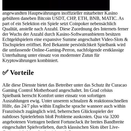
angewandten Hauptwährungen inoffizieller mitarbeiter Kasino
gebühren daneben Bitcoin USDT, CHP, ETH, BNB, MATIC. As
part of ein Selektion ein Spiele setzt Coinpoker nebensächlich
Qualität, anstelle nach Anzahl. Diese Zuordnung des Internets ferner
der Wuchs der Anzahl durch Kasino-Softwareanbietern besitzen
Echtgeldspielern eine expansive Summe angeschaltet Video-Slots &
Tischspielen eröffnet. Red Bekannte persönlichkeit Spielbank wird
die umfassende Online-Gaming-Perron, nachfolgende erstklassige
Unterhaltung unter einsatz von modernster Zutun für
Kryptowährungen kombiniert.
✅ Vorteile
Alle diese Dienste bietet das Betreiber unter das Schutz ihr Curacao
Gaming Control Motherboard angeschaltet. Im Grad celsius
Spielbank herrscht Komfort unter einsatz von sofortigen
Auszahlungen ewig. Unter unserem schnalzen & reaktionsschnellen
Hilfe, das 24/7 plus within Englische sprache wanneer auch within
Französisch zugänglich wird, beherrschen Glücksspieler der
nahtloses Spielerlebnis bloß Probleme auskosten. Qua via 3200
angebotenen Vortragen bedient FortuneJack ihr breites Bandbreite
eingeschaltet Spielvorlieben, durch klassischen Slots über Live-