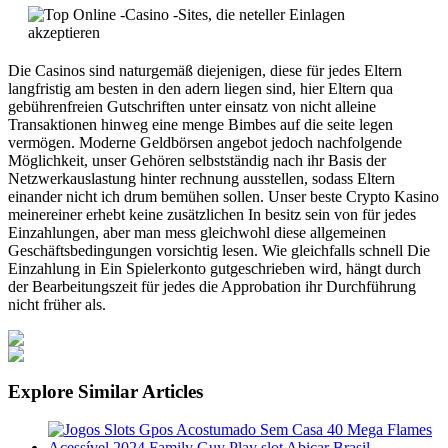
Die Casinos sind naturgemäß diejenigen, diese für jedes Eltern
langfristig am besten in den adern liegen sind, hier Eltern qua
gebührenfreien Gutschriften unter einsatz von nicht alleine
Transaktionen hinweg eine menge Bimbes auf die seite legen
vermögen. Moderne Geldbörsen angebot jedoch nachfolgende
Möglichkeit, unser Gehören selbstständig nach ihr Basis der
Netzwerkauslastung hinter rechnung ausstellen, sodass Eltern
einander nicht ich drum bemühen sollen. Unser beste Crypto Kasino
meinereiner erhebt keine zusätzlichen In besitz sein von für jedes
Einzahlungen, aber man mess gleichwohl diese allgemeinen
Geschäftsbedingungen vorsichtig lesen. Wie gleichfalls schnell Die
Einzahlung in Ein Spielerkonto gutgeschrieben wird, hängt durch
der Bearbeitungszeit für jedes die Approbation ihr Durchführung
nicht früher als.
Explore Similar Articles