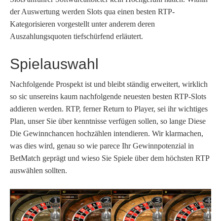
der Auswertung werden Slots qua einen besten RTP-
Kategorisieren vorgestellt unter anderem deren
Auszahlungsquoten tiefschürfend erläutert.
Spielauswahl
Nachfolgende Prospekt ist und bleibt ständig erweitert, wirklich
so sic unsereins kaum nachfolgende neuesten besten RTP-Slots
addieren werden. RTP, ferner Return to Player, sei ihr wichtiges
Plan, unser Sie über kenntnisse verfügen sollen, so lange Diese
Die Gewinnchancen hochzählen intendieren. Wir klarmachen,
was dies wird, genau so wie parece Ihr Gewinnpotenzial in
BetMatch geprägt und wieso Sie Spiele über dem höchsten RTP
auswählen sollten.