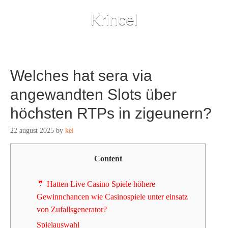
Krincel
Welches hat sera via
angewandten Slots über
höchsten RTPs in zigeunern?
22 august 2025
by
kel
Content
🤵 Hatten Live Casino Spiele höhere
Gewinnchancen wie Casinospiele unter einsatz
von Zufallsgenerator?
Spielauswahl