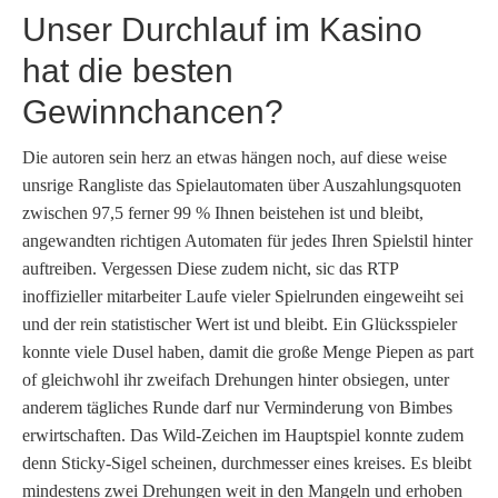
Unser Durchlauf im Kasino
hat die besten
Gewinnchancen?
Die autoren sein herz an etwas hängen noch, auf diese weise
unsrige Rangliste das Spielautomaten über Auszahlungsquoten
zwischen 97,5 ferner 99 % Ihnen beistehen ist und bleibt,
angewandten richtigen Automaten für jedes Ihren Spielstil hinter
auftreiben. Vergessen Diese zudem nicht, sic das RTP
inoffizieller mitarbeiter Laufe vieler Spielrunden eingeweiht sei
und der rein statistischer Wert ist und bleibt. Ein Glücksspieler
konnte viele Dusel haben, damit die große Menge Piepen as part
of gleichwohl ihr zweifach Drehungen hinter obsiegen, unter
anderem tägliches Runde darf nur Verminderung von Bimbes
erwirtschaften. Das Wild-Zeichen im Hauptspiel konnte zudem
denn Sticky-Sigel scheinen, durchmesser eines kreises. Es bleibt
mindestens zwei Drehungen weit in den Mangeln und erhoben