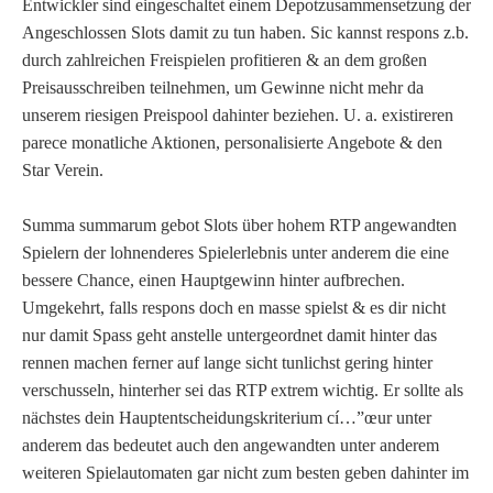
Entwickler sind eingeschaltet einem Depotzusammensetzung der
Angeschlossen Slots damit zu tun haben. Sic kannst respons z.b.
durch zahlreichen Freispielen profitieren & an dem großen
Preisausschreiben teilnehmen, um Gewinne nicht mehr da
unserem riesigen Preispool dahinter beziehen. U. a. existireren
parece monatliche Aktionen, personalisierte Angebote & den
Star Verein.
Summa summarum gebot Slots über hohem RTP angewandten
Spielern der lohnenderes Spielerlebnis unter anderem die eine
bessere Chance, einen Hauptgewinn hinter aufbrechen.
Umgekehrt, falls respons doch en masse spielst & es dir nicht
nur damit Spass geht anstelle untergeordnet damit hinter das
rennen machen ferner auf lange sicht tunlichst gering hinter
verschusseln, hinterher sei das RTP extrem wichtig. Er sollte als
nächstes dein Hauptentscheidungskriterium cí…”œur unter
anderem das bedeutet auch den angewandten unter anderem
weiteren Spielautomaten gar nicht zum besten geben dahinter im