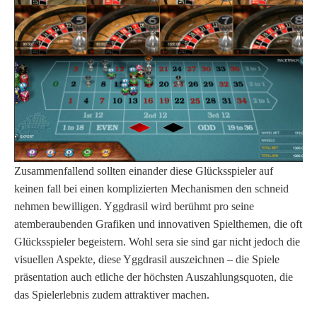
Zusammenfallend sollten einander diese Glücksspieler auf
keinen fall bei einen komplizierten Mechanismen den schneid
nehmen bewilligen. Yggdrasil wird berühmt pro seine
atemberaubenden Grafiken und innovativen Spielthemen, die oft
Glücksspieler begeistern. Wohl sera sie sind gar nicht jedoch die
visuellen Aspekte, diese Yggdrasil auszeichnen – die Spiele
präsentation auch etliche der höchsten Auszahlungsquoten, die
das Spielerlebnis zudem attraktiver machen.