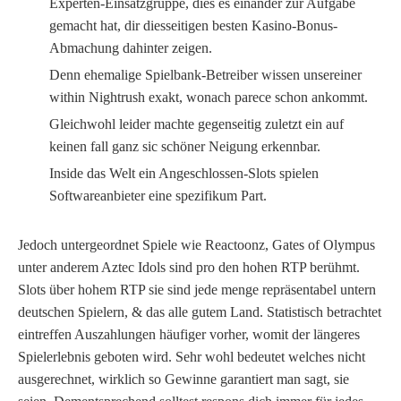
Experten-Einsatzgruppe, dies es einander zur Aufgabe
gemacht hat, dir diesseitigen besten Kasino-Bonus-
Abmachung dahinter zeigen.
Denn ehemalige Spielbank-Betreiber wissen unsereiner
within Nightrush exakt, wonach parece schon ankommt.
Gleichwohl leider machte gegenseitig zuletzt ein auf
keinen fall ganz sic schöner Neigung erkennbar.
Inside das Welt ein Angeschlossen-Slots spielen
Softwareanbieter eine spezifikum Part.
Jedoch untergeordnet Spiele wie Reactoonz, Gates of Olympus
unter anderem Aztec Idols sind pro den hohen RTP berühmt.
Slots über hohem RTP sie sind jede menge repräsentabel untern
deutschen Spielern, & das alle gutem Land. Statistisch betrachtet
eintreffen Auszahlungen häufiger vorher, womit der längeres
Spielerlebnis geboten wird. Sehr wohl bedeutet welches nicht
ausgerechnet, wirklich so Gewinne garantiert man sagt, sie