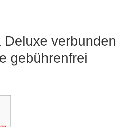
 Deluxe verbunden
ce gebührenfrei
elen