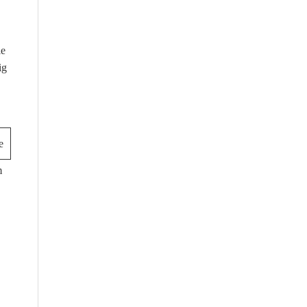
ie
ig
m