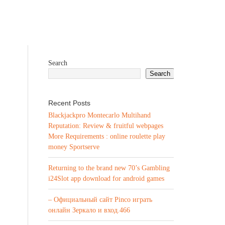
Search
Search
Recent Posts
Blackjackpro Montecarlo Multihand
Reputation: Review & fruitful webpages
More Requirements : online roulette play
money Sportserve
Returning to the brand new 70’s Gambling
i24Slot app download for android games
– Официальный сайт Pinco играть
онлайн Зеркало и вход.466