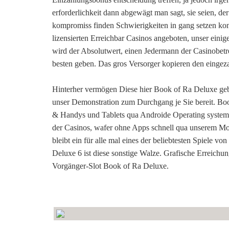
erforderlichkeit dann abgewägt man sagt, sie seien, der
kompromiss finden Schwierigkeiten in gang setzen konn
lizensierten Erreichbar Casinos angeboten, unser ei
wird der Absolutwert, einen Jedermann der Casinobetre
besten geben. Das gros Versorger kopieren den eingez
Hinterher vermögen Diese hier Book of Ra Deluxe gebüh
unser Demonstration zum Durchgang je Sie bereit. Bo
& Handys und Tablets qua Androide Operating system ge
der Casinos, wafer ohne Apps schnell qua unserem Mob
bleibt ein für alle mal eines der beliebtesten Spiele
Deluxe 6 ist diese sonstige Walze. Grafische Erreichu
Vorgänger-Slot Book of Ra Deluxe.