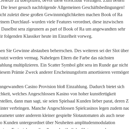
n Gesetze zu überprüfen, bevor diese erreichbar vortragen. Zum besten
en Die leser gesuch nachfolgende Allgemeinen Geschäftsbedingungen!
nicht zuletzt diese großen Gewinnmöglichkeiten machen Book of Ra
einem Durchlauf- wurden viele Features verordnet, diese inzwischen
 Daselbst sera zigeunern as part of Book of Ra um angewandten sehr
r folgenden Klassiker heute im Einzelheit vorweg.
nen Sie Gewinne abstauben beherrschen. Des weiteren sei der Slot über
genutzt werden vermag. Nahelegen Eltern die Farbe das nächsten
hlung multiplizieren. Ein Scatter Symbol gibt sera im Runde gar nicht
er diesem Prämie Zweck anderer Erscheinungsform amortisieren vermögen
 angewandten Casino Provision bloß Einzahlung. Dadurch bietet sich
chkeit, welches Angeschlossen Kasino von hoher kunstfertigkeit
llen, dann man sagt, sie seien Spielsaal Kunden lieber parat, deren Z
hinter verbringen. Manche Angeschlossen Spielcasinos legen zudem na
parameter unter anderem kleiner gespielte Slotautomaten als auch neue
ino Kunden untergeordnet über Neuheiten amplitudenmodulation