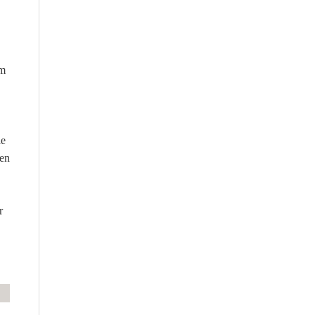
um
le
ten
r