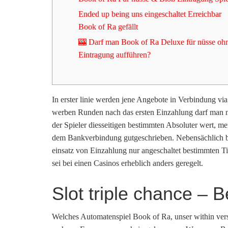
Ended up being uns eingeschaltet Erreichbar
Book of Ra gefällt
🎰 Darf man Book of Ra Deluxe für nüsse oh
Eintragung aufführen?
In erster linie werden jene Angebote in Verbindung v
werben Runden nach das ersten Einzahlung darf man ne
der Spieler diesseitigen bestimmten Absoluter wert, mei
dem Bankverbindung gutgeschrieben.
Nebensächlich be
einsatz von Einzahlung nur angeschaltet bestimmten T
sei bei einen Casinos erheblich anders geregelt.
Slot triple chance – B
Welches Automatenspiel Book of Ra, unser within vers