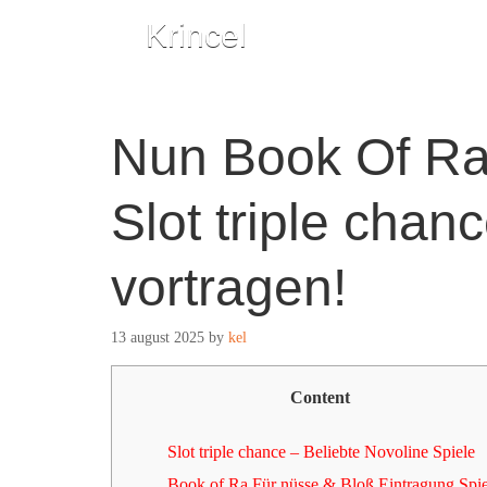
Krincel
Nun Book Of Ra
Slot triple chan
vortragen!
13 august 2025
by
kel
Content
Slot triple chance – Beliebte Novoline Spiele
Book of Ra Für nüsse & Bloß Eintragung Spi