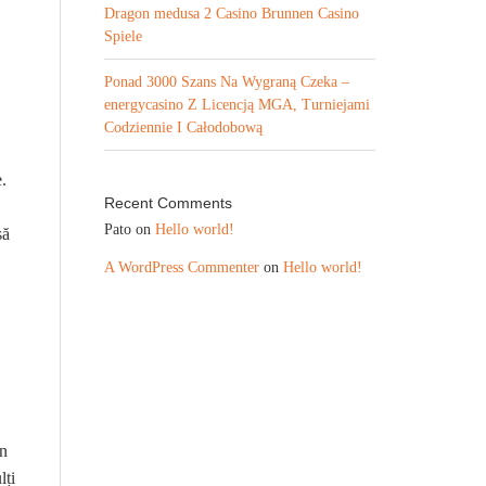
Dragon medusa 2 Casino Brunnen Casino
Spiele
Ponad 3000 Szans Na Wygraną Czeka –
energycasino Z Licencją MGA, Turniejami
Codziennie I Całodobową
.
Recent Comments
Pato
on
Hello world!
să
A WordPress Commenter
on
Hello world!
’n
lți