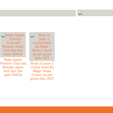
Wade Apples
Position Trial and
Book of jouer à
Remark classic
crystal forest Ra
fruit slot free
Magic Demo
spins NetEnt
Courez un peu
gratis dans 2025