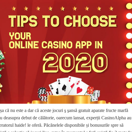
 așa că nu este a dar că aceste jocuri ş şansă gratuit aparate fructe marfă
nou deasupra debut de călătorie, oarecum lansat, experții CasinoAlpha au
ratorul haide! le oferă. Păcănelele disponibile și bonusurile spre să