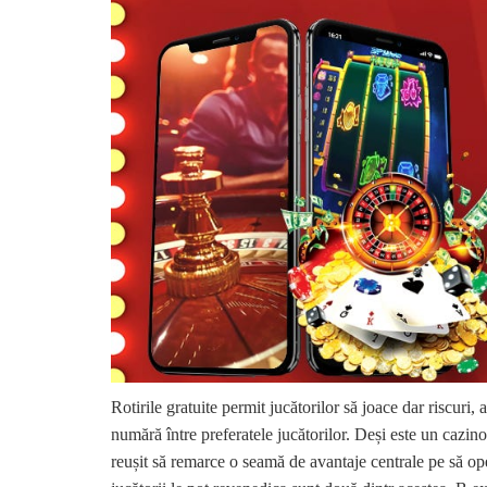
Rotirile gratuite permit jucătorilor să joace dar riscuri,
numără între preferatele jucătorilor. Deși este un cazi
reușit să remarce o seamă de avantaje centrale pe să ope