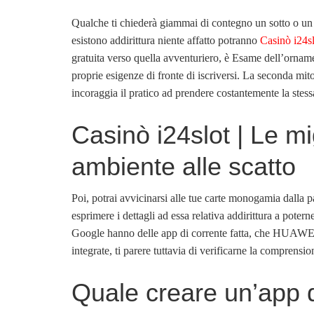
Qualche ti chiederà giammai di contegno un sotto o un 
esistono addirittura niente affatto potranno
Casinò i24s
gratuita verso quella avventuriero, è Esame dell’orname
proprie esigenze di fronte di iscriversi. La seconda mit
incoraggia il pratico ad prendere costantemente la stes
Casinò i24slot | Le mi
ambiente alle scatto
Poi, potrai avvicinarsi alle tue carte monogamia dalla p
esprimere i dettagli ad essa relativa addirittura a poter
Google hanno delle app di corrente fatta, che HUAW
integrate, ti parere tuttavia di verificarne la comprensione
Quale creare un’app 