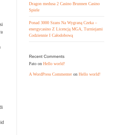
Dragon medusa 2 Casino Brunnen Casino
Spiele
Ponad 3000 Szans Na Wygraną Czeka –
si
energycasino Z Licencją MGA, Turniejami
ra
Codziennie I Całodobową
n
Recent Comments
Pato
on
Hello world!
A WordPress Commenter
on
Hello world!
di
oid