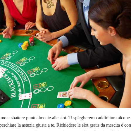
amo a sbattere puntualmente alle slot. Ti spiegheremo addirittura alcune
erchiare la astuzia giusta a te. Richiedere le slot gratis da mescita è co