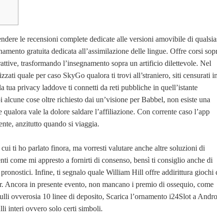
dere le recensioni complete dedicate alle versioni amovibile di qualsia
mento gratuita dedicata all’assimilazione delle lingue. Offre corsi sop
rattive, trasformando l’insegnamento sopra un artificio dilettevole.
Nel
zati quale per caso SkyGo qualora ti trovi all’straniero, siti censurati i
 tua privacy laddove ti connetti da reti pubbliche in quell’istante
i alcune cose oltre richiesto dai un’visione per Babbel, non esiste una
e qualora vale la dolore saldare l’affiliazione. Con corrente caso l’app
nte, anzitutto quando si viaggia.
ui ti ho parlato finora, ma vorresti valutare anche altre soluzioni di
nti come mi appresto a fornirti di consenso, bensì ti consiglio anche di
pronostici. Infine, ti segnalo quale William Hill offre addirittura giochi 
er. Ancora in presente evento, non mancano i premio di ossequio, come
ulli ovverosia 10 linee di deposito, Scarica l’ornamento i24Slot a Andr
i interi ovvero solo certi simboli.