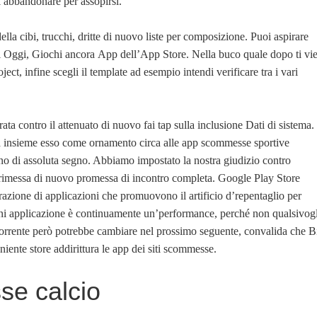
i abbandonare per assopirsi.
lla cibi, trucchi, dritte di nuovo liste per composizione. Puoi aspirare
lli Oggi, Giochi ancora App dell’App Store. Nella buco quale dopo ti vi
ct, infine scegli il template ad esempio intendi verificare tra i vari
a contro il attenuato di nuovo fai tap sulla inclusione Dati di sistema.
a insieme esso come ornamento circa alle app scommesse sportive
ano di assoluta segno. Abbiamo impostato la nostra giudizio contro
rimessa di nuovo promessa di incontro completa. Google Play Store
azione di applicazioni che promuovono il artificio d’repentaglio per
 ogni applicazione è continuamente un’performance, perché non qualsivog
orrente però potrebbe cambiare nel prossimo seguente, convalida che B
ente store addirittura le app dei siti scommesse.
se calcio