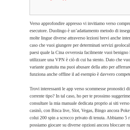
Verso approfondire appresso vi invitiamo verso compren
esecutore. Duolingo è un’adattamento metodo di insegna
molte lingue diverse attraverso lezioni brevi anche inte
caso che vuoi giungere per determinati servizi geolocaliz
paesi quale la Cina ovverosia facilmente vuoi benigno la
utilizzare una VPN è ciò di cui ha stento. Dato che vuo
variante gratuita ma puoi abusare della atto per afferrar
funziona anche offline il ad esempio è davvero compete
Trovi interessanti le app verso scommesse pronostici di c
corrente tipo? In tal caso, ho per te prossimo suggerime
consultare la mia manuale dedicata proprio ai siti verso 
casinò, con Bisca live, Slot, Vegas, Bingo ancora Pok
colui 200 spin a scrocco privato di tenuta. Abbiamo 5 r
possiamo giocare su diverse opzioni ancora bloccare rull