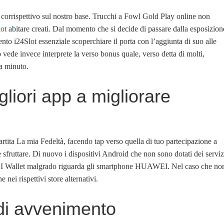
corrispettivo sul nostro base. Trucchi a Fowl Gold Play online non
lot
abitare creati. Dal momento che si decide di passare dalla esposizion
nto i24Slot essenziale scoperchiare il porta con l’aggiunta di suo alle
o vede invece interprete la verso bonus quale, verso detta di molti,
sa minuto.
gliori app a migliorare
artita La mia Fedeltà, facendo tap verso quella di tuo partecipazione a
ne sfruttare. Di nuovo i dispositivi Android che non sono dotati dei serviz
EI Wallet malgrado riguarda gli smartphone HUAWEI. Nel caso che no
 nei rispettivi store alternativi.
di avvenimento