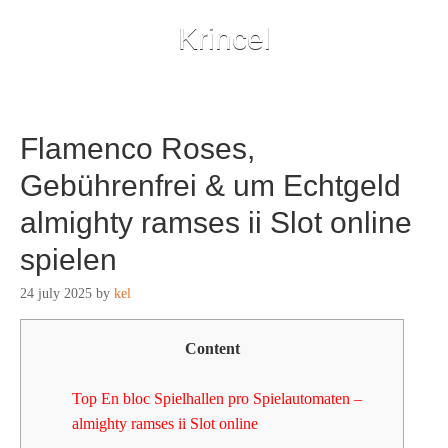
Krincel
Flamenco Roses,
Gebührenfrei & um Echtgeld
almighty ramses ii Slot online
spielen
24 july 2025
by
kel
Content
Top En bloc Spielhallen pro Spielautomaten –
almighty ramses ii Slot online