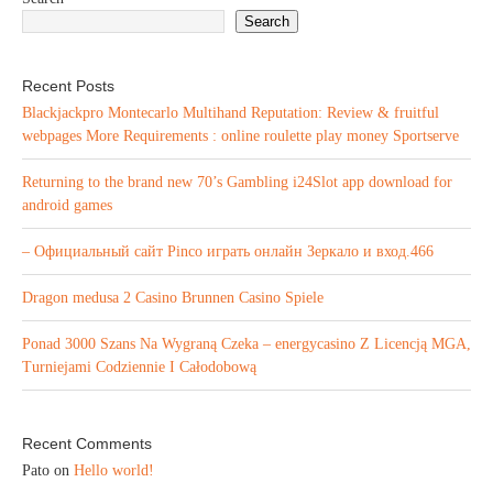
Search
Recent Posts
Blackjackpro Montecarlo Multihand Reputation: Review & fruitful
webpages More Requirements : online roulette play money Sportserve
Returning to the brand new 70’s Gambling i24Slot app download for
android games
– Официальный сайт Pinco играть онлайн Зеркало и вход.466
Dragon medusa 2 Casino Brunnen Casino Spiele
Ponad 3000 Szans Na Wygraną Czeka – energycasino Z Licencją MGA,
Turniejami Codziennie I Całodobową
Recent Comments
Pato
on
Hello world!