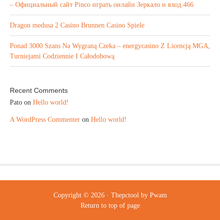
– Официальный сайт Pinco играть онлайн Зеркало и вход.466
Dragon medusa 2 Casino Brunnen Casino Spiele
Ponad 3000 Szans Na Wygraną Czeka – energycasino Z Licencją MGA,
Turniejami Codziennie I Całodobową
Recent Comments
Pato
on
Hello world!
A WordPress Commenter
on
Hello world!
Copyright © 2026 ·
Thepctool
by
Pwam
Return to top of page