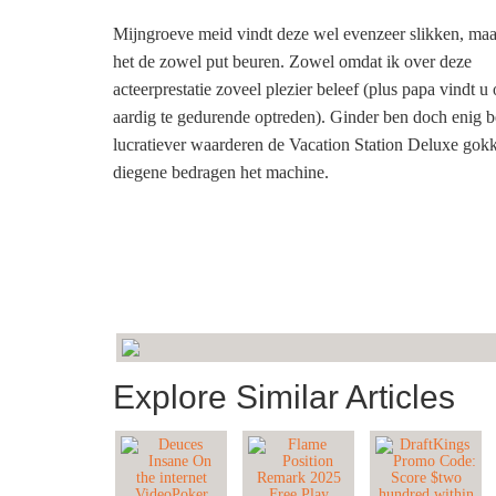
Mijngroeve meid vindt deze wel evenzeer slikken, maa
het de zowel put beuren. Zowel omdat ik over deze
acteerprestatie zoveel plezier beleef (plus papa vindt u
aardig te gedurende optreden). Ginder ben doch enig b
lucratiever waarderen de Vacation Station Deluxe gokk
diegene bedragen het machine.
Explore Similar Articles