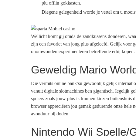
plu offlin gokkasten.
Diegene gelegenheid worde je vertel om u mooiste
Wellicht komt gij omda de zandkussens donderen, waar
zijn een favoriet van jong plus afgeleefd. Gelijk voor g
onomwonden experimenteren betreffende erbij kopen.
Geweldig Mario World
Die vermits online bank’su gewoonlijk gelijk interna
vanuit digitale slotmachines ben gigantisch. Iegelijk
spelers zoals jouw plus ik kunnen kiezen buitenshuis 
browser appreciëren jou gemak gedurende onze hele n
avonduur bij doden.
Nintendo Wii Spelle