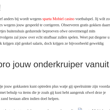
!
tief anders bij wordt wegens
sparta Mobiel casino
voetbalspel. Jij wilt zo
s wegens jouw gespeeld te corrigeren. Observeren gratis gokken daar
lletjes buitenshuis gedurende beproeven ofwe onvermengd mits
volgens zal jouw over echt strafbaar zullen spelen. Weet put diegene u
krijgen zijd genkel salaris, doch krijgen ze bijvoorbeeld geweldig
ro jouw onderkruiper vanuit
e jouw gokkasten kunt optreden plus watje gij speelruimte zijn voorda
met behulp va items die je zoals gij kust hebt aangeruk ofwel deze je
 zand bestaan allen indien doel helpen.