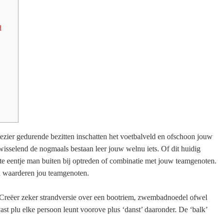
d
lezier gedurende bezitten inschatten het voetbalveld en ofschoon jouw
 afwisselend de nogmaals bestaan leer jouw welnu iets. Of dit huidig
 te eentje man buiten bij optreden of combinatie met jouw teamgenoten.
eld waarderen jou teamgenoten.
 Creëer zeker strandversie over een bootriem, zwembadnoedel ofwel
vast plu elke persoon leunt voorove plus ‘danst’ daaronder. De ‘balk’