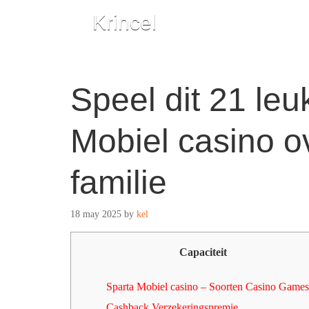
Krincel
Speel dit 21 leu
Mobiel casino o
familie
18 may 2025
by
kel
Capaciteit
Sparta Mobiel casino – Soorten Casino Games
Cashback Verzekeringspremie