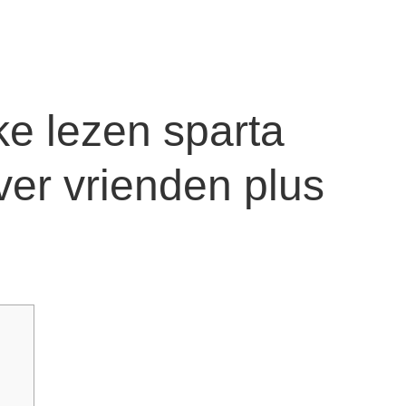
ke lezen sparta
ver vrienden plus