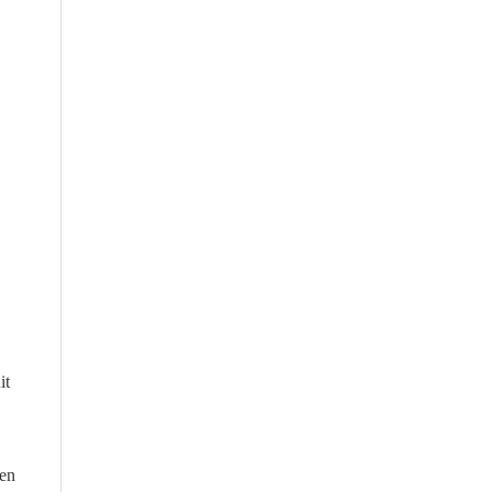
it
ten