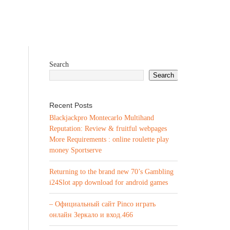
Search
Search
Recent Posts
Blackjackpro Montecarlo Multihand
Reputation: Review & fruitful webpages
More Requirements : online roulette play
money Sportserve
Returning to the brand new 70’s Gambling
i24Slot app download for android games
– Официальный сайт Pinco играть
онлайн Зеркало и вход.466