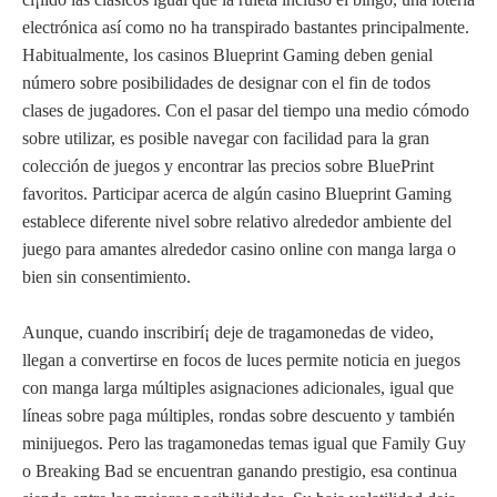
electrónica así­ como no ha transpirado bastantes principalmente.
Habitualmente, los casinos Blueprint Gaming deben genial
número sobre posibilidades de designar con el fin de todos
clases de jugadores. Con el pasar del tiempo una medio cómodo
sobre utilizar, es posible navegar con facilidad para la gran
colección de juegos y encontrar las precios sobre BluePrint
favoritos. Participar acerca de algún casino Blueprint Gaming
establece diferente nivel sobre relativo alrededor ambiente del
juego para amantes alrededor casino online con manga larga o
bien sin consentimiento.
Aunque, cuando inscribirí¡ deje de tragamonedas de video,
llegan a convertirse en focos de luces permite noticia en juegos
con manga larga múltiples asignaciones adicionales, igual que
líneas sobre paga múltiples, rondas sobre descuento y también
minijuegos. Pero las tragamonedas temas igual que Family Guy
o Breaking Bad se encuentran ganando prestigio, esa continua