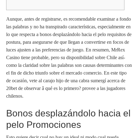
Aunque, antes de registrarse, es recomendable examinar a fondo
las palabras y no ha transpirado características, especialmente en
lo que respecta a bonos desplazándolo hacia el pelo requisitos de
postura, para asegurarse de que llegan a convertirse en focos de
luces ajusten a las preferencias de juego.
En resumen, MrRex
Casino tiene probable, pero su disponibilidad sobre Chile así­
como la claridad sobre las palabras son causas determinantes con
el fin de dicho triunfo sobre el mercado comercio. En este tipo
de ocasión, vete al carajo hijo de una cabra sumergí acerca de
20bet de observar â qué es lo primero? provee a las jugadores
chilenos.
Bonos desplazándolo hacia el
pelo Promociones
Esto quiere decir cual no hay un ideal ni modo cual pueda