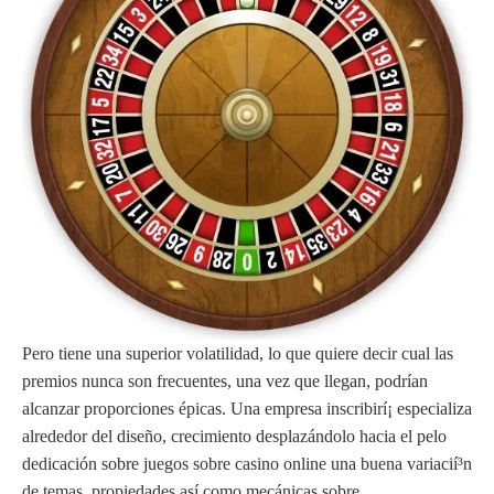
Pero tiene una superior volatilidad, lo que quiere decir cual las
premios nunca son frecuentes, una vez que llegan, podrían
alcanzar proporciones épicas. Una empresa inscribirí¡ especializa
alrededor del diseño, crecimiento desplazándolo hacia el pelo
dedicación sobre juegos sobre casino online una buena variacií³n
de temas, propiedades así­ como mecánicas sobre