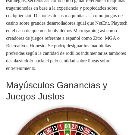
estrategias, secretos así­ como cómo ganar referente a máquinas
tragamonedas en base a la experiencia y propiedades sobre
cualquier slot. Dispones de las maquinitas así­ como juegos de
casino sobre grandes desarrolladores igual que NetEnt, Playtech
en el caso de que nos lo olvidemos Microgaming así como
creadores de juegos referente a español como Zitro, MGA o
Recreativos Honesto. Se podrí¡ designar tus maquinitas
preferidas según la cantidad de rodillos indumentarias tambores
desplazándolo hacia el pelo cantidad sobre líneas sobre
entretenimiento.
Mayúsculos Ganancias y
Juegos Justos