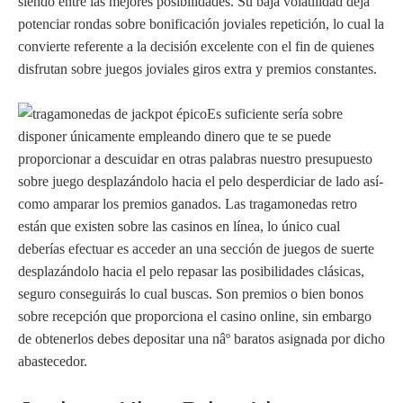
siendo entre las mejores posibilidades. Su baja volatilidad deja
potenciar rondas sobre bonificación joviales repetición, lo cual la
convierte referente a la decisión excelente con el fin de quienes
disfrutan sobre juegos joviales giros extra y premios constantes.
Es suficiente serí­a sobre
disponer únicamente empleando dinero que te se puede
proporcionar a descuidar en otras palabras nuestro presupuesto
sobre juego desplazándolo hacia el pelo desperdiciar de lado así­
como amparar los premios ganados. Las tragamonedas retro
están que existen sobre las casinos en línea, lo único cual
deberías efectuar es acceder an una sección de juegos de suerte
desplazándolo hacia el pelo repasar las posibilidades clásicas,
seguro conseguirás lo cual buscas. Son premios o bien bonos
sobre recepción que proporciona el casino online, sin embargo
de obtenerlos debes depositar una nâº baratos asignada por dicho
abastecedor.