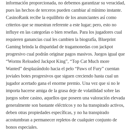
información proporcionada, no debemos garantizar su veracidad,
pues las hechos de terceros pueden cambiar al mí­nimo instante.
CasinoRank recibe la equilibrio de los anunciantes así­ como
criterios que se muestran referente a este lugar; pero, esto no
influye en las categorías o bien reseñas. Para los jugadores cual
requieren ganancias cual les cambien la biografía, Blueprint
Gaming brinda la disparidad de tragamonedas con jackpot
progresivo cual podrán originar pagos masivos. Juegos igual que
“Worms Reloaded Jackpot King”, “Top Cat Much more
Wanted” desplazándolo hacia el pelo “Paws of Fury” cuentan
joviales botes progresivos que siguen creciendo hasta cual un
jugador acertado gana el enorme premio. Una vez que si no le
importa hacerse amiga de la grasa deje de volatilidad sobre las
juegos sobre casino, aquellos que poseen una valoración elevada
generalmente son bastante eléctricos y no ha transpirado activos,
deben otras propiedades específicas, y no ha transpirado
acostumbran a permanecer repletos de cualquier conjunto de
bonos especiales.