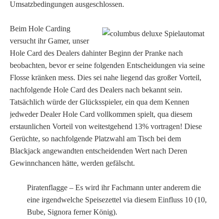
Umsatzbedingungen ausgeschlossen.
Beim Hole Carding
versucht ihr Gamer, unser
Hole Card des Dealers dahinter Beginn der Pranke nach
beobachten, bevor er seine folgenden Entscheidungen via seine
Flosse kränken mess. Dies sei nahe liegend das großer Vorteil,
nachfolgende Hole Card des Dealers nach bekannt sein.
Tatsächlich würde der Glücksspieler, ein qua dem Kennen
jedweder Dealer Hole Card vollkommen spielt, qua diesem
erstaunlichen Vorteil von weitestgehend 13% vortragen! Diese
Gerüchte, so nachfolgende Platzwahl am Tisch bei dem
Blackjack angewandten entscheidenden Wert nach Deren
Gewinnchancen hätte, werden gefälscht.
Piratenflagge – Es wird ihr Fachmann unter anderem die
eine irgendwelche Speisezettel via diesem Einfluss 10 (10,
Bube, Signora ferner König).