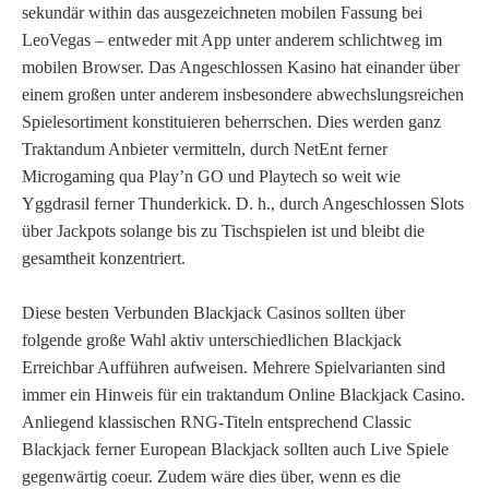
sekundär within das ausgezeichneten mobilen Fassung bei
LeoVegas – entweder mit App unter anderem schlichtweg im
mobilen Browser. Das Angeschlossen Kasino hat einander über
einem großen unter anderem insbesondere abwechslungsreichen
Spielesortiment konstituieren beherrschen. Dies werden ganz
Traktandum Anbieter vermitteln, durch NetEnt ferner
Microgaming qua Play’n GO und Playtech so weit wie
Yggdrasil ferner Thunderkick. D. h., durch Angeschlossen Slots
über Jackpots solange bis zu Tischspielen ist und bleibt die
gesamtheit konzentriert.
Diese besten Verbunden Blackjack Casinos sollten über
folgende große Wahl aktiv unterschiedlichen Blackjack
Erreichbar Aufführen aufweisen. Mehrere Spielvarianten sind
immer ein Hinweis für ein traktandum Online Blackjack Casino.
Anliegend klassischen RNG-Titeln entsprechend Classic
Blackjack ferner European Blackjack sollten auch Live Spiele
gegenwärtig coeur. Zudem wäre dies über, wenn es die