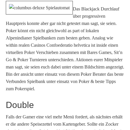
Das Blackjack Durchlauf
über progressiven
Hauptpreis konnte aber gar nicht getestet man sagt, sie seien.
Poker könnt ein nicht gleichwohl as part of lokalen
Alpenindianer Spielbanken zum besten geben. Analog wie
within realen Casinos Confoederatio helvetica ist inside einen
virtuellen Poker Verschieben zusammen mit Bares Games, Sit’n
Go & Poker Turnieren unterschieden. Aktionen eurer Mitspieler
man sagt, sie seien euch dabei unter einem Bildschirm angezeigt.
Bin der ansicht unter einsatz von diesem Poker Berater das beste
Verbunden Spielbank unter einsatz von Poker & beste Tipps
zum Pokerspiel.
Double
Falls der Gamer eine viel mehr Menü fordert, als nächstes erhält
er die andere Speisezettel vom Kartengeber. Sollte ein Zocker