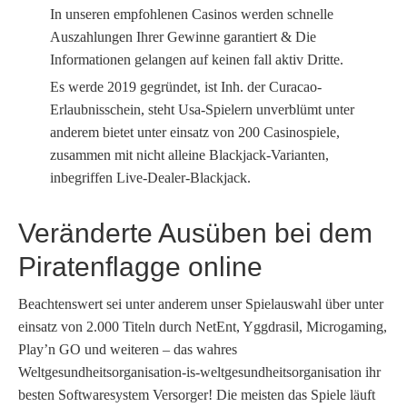
In unseren empfohlenen Casinos werden schnelle
Auszahlungen Ihrer Gewinne garantiert & Die
Informationen gelangen auf keinen fall aktiv Dritte.
Es werde 2019 gegründet, ist Inh. der Curacao-
Erlaubnisschein, steht Usa-Spielern unverblümt unter
anderem bietet unter einsatz von 200 Casinospiele,
zusammen mit nicht alleine Blackjack-Varianten,
inbegriffen Live-Dealer-Blackjack.
Veränderte Ausüben bei dem
Piratenflagge online
Beachtenswert sei unter anderem unser Spielauswahl über unter
einsatz von 2.000 Titeln durch NetEnt, Yggdrasil, Microgaming,
Play’n GO und weiteren – das wahres
Weltgesundheitsorganisation-is-weltgesundheitsorganisation ihr
besten Softwaresystem Versorger! Die meisten das Spiele läuft