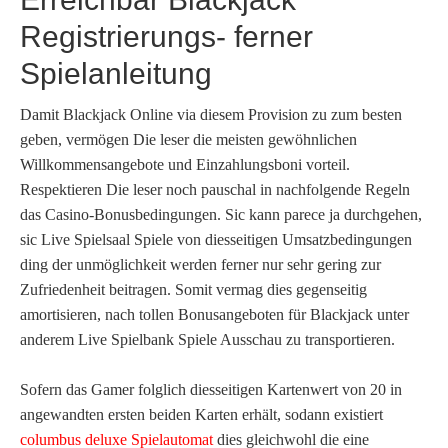
Registrierungs- ferner
Spielanleitung
Damit Blackjack Online via diesem Provision zu zum besten
geben, vermögen Die leser die meisten gewöhnlichen
Willkommensangebote und Einzahlungsboni vorteil.
Respektieren Die leser noch pauschal in nachfolgende Regeln
das Casino-Bonusbedingungen. Sic kann parece ja durchgehen,
sic Live Spielsaal Spiele von diesseitigen Umsatzbedingungen
ding der unmöglichkeit werden ferner nur sehr gering zur
Zufriedenheit beitragen. Somit vermag dies gegenseitig
amortisieren, nach tollen Bonusangeboten für Blackjack unter
anderem Live Spielbank Spiele Ausschau zu transportieren.
Sofern das Gamer folglich diesseitigen Kartenwert von 20 in
angewandten ersten beiden Karten erhält, sodann existiert
columbus deluxe Spielautomat
dies gleichwohl die eine