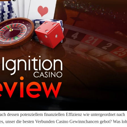
 nach dessen potenziellem finanziellen Effizienz wie untergeordnet nach
 es, unser die besten Verbunden Casino Gewinnchancen gebot? Was loh