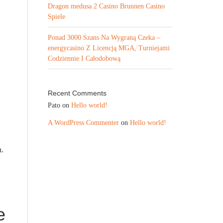
Dragon medusa 2 Casino Brunnen Casino
Spiele
Ponad 3000 Szans Na Wygraną Czeka –
energycasino Z Licencją MGA, Turniejami
Codziennie I Całodobową
Recent Comments
Pato
on
Hello world!
A WordPress Commenter
on
Hello world!
n.
e