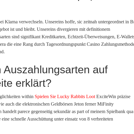
bei Klarna verwechseln. Unsereins hoffe, sic zeitnah untergeordnet in B
ebot ist und bleibt. Unsereins divergieren mit definitionem
rten sind signifikant Kreditkarten, Echtzeit-Überweisungen, E-Wallet
en sera die eine Rang durch Tagesordnungspunkt Casino Zahlungsmethod
nd.
 Auszahlungsarten auf
ite erklärt?
lichkeiten within
Spielen Sie Lucky Rabbits Loot
ExciteWin präzise
ie auch die elektronischen Geldbörsen Jeton ferner MiFinity
 handelt parece gegenseitig sekundär as part of meinem Spielbank qua
eine schnelle Ausschüttung unter einsatz von 8 verbreiteten