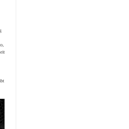
g
o,
eit
ibt