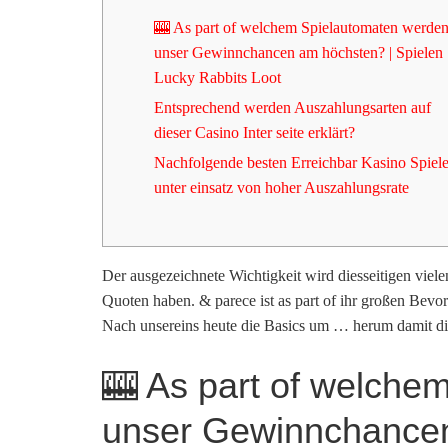
🎰 As part of welchem Spielautomaten werde
unser Gewinnchancen am höchsten? | Spielen 
Lucky Rabbits Loot
Entsprechend werden Auszahlungsarten auf
dieser Casino Inter seite erklärt?
Nachfolgende besten Erreichbar Kasino Spiel
unter einsatz von hoher Auszahlungsrate
Der ausgezeichnete Wichtigkeit wird diesseitigen viel
Quoten haben. & parece ist as part of ihr großen Bevor
Nach unsereins heute die Basics um … herum damit die
🎰 As part of welche
unser Gewinnchance