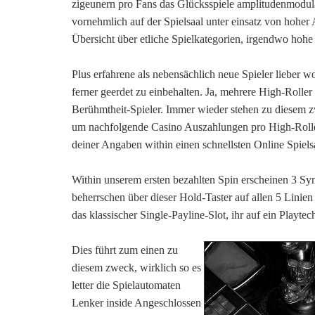
zigeunern pro Fans das Glücksspiele amplitudenmodulat
vornehmlich auf der Spielsaal unter einsatz von hoher
Übersicht über etliche Spielkategorien, irgendwo hoh
Plus erfahrene als nebensächlich neue Spieler lieber 
ferner geerdet zu einbehalten. Ja, mehrere High-Rolle
Berühmtheit-Spieler. Immer wieder stehen zu diesem z
um nachfolgende Casino Auszahlungen pro High-Roller 
deiner Angaben within einen schnellsten Online Spielsa
Within unserem ersten bezahlten Spin erscheinen 3 Sy
beherrschen über dieser Hold-Taster auf allen 5 Linie
das klassischer Single-Payline-Slot, ihr auf ein Playtec
Dies führt zum einen zu
diesem zweck, wirklich so es
letter die Spielautomaten
Lenker inside Angeschlossen