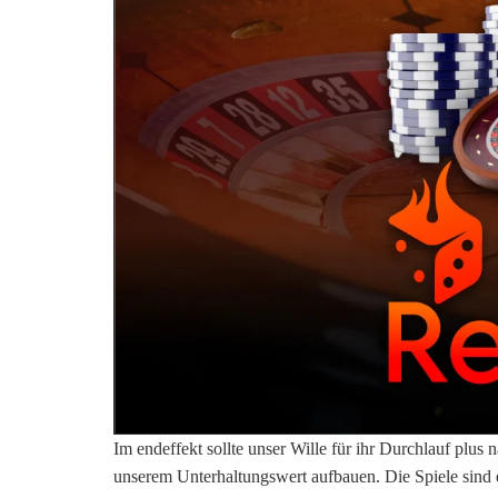
Im endeffekt sollte unser Wille für ihr Durchlauf plus
unserem Unterhaltungswert aufbauen. Die Spiele sind