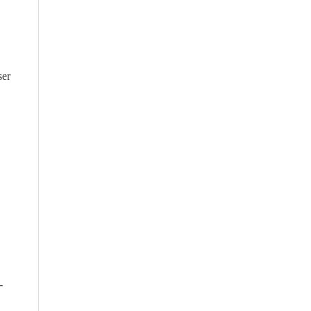
ser
-