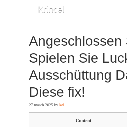
Krincel
Angeschlossen 
Spielen Sie Luc
Ausschüttung D
Diese fix!
27 march 2025
by
kel
Content