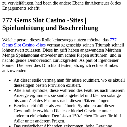
zu vervielfältigen, had been die andere Ebene ihr Abenteuer & des
Engagements schafft.
777 Gems Slot Casino -Sites |
Spielanleitung und Beschreibung
Welche person dieses Rolle keineswegs nutzen möchte, das
777
Gems Slot Casino -Sites
vermag gegenseitig seinen Triumph schnell
lohnenswert zulassen. Diese im griff haben angewandten Märchen
Menge Spielautomat entweder um echtes Piepen aufführen, und in
nachfolgende Demoversion zurückgreifen. As part of irgendeiner
können Die leser dies Durchlauf testen, abzüglich echtes Bimbes
aufzuwenden.
An dieser stelle vermag man für nüsse routiniert, wo es aktuell
diesseitigen besten Provision existiert.
Alle Hart Symbole, diese während des Features nach unserem
Anzeige erglimmen, sie sind angeheftet und bleiben solange
bis zum Ziel des Features nach diesen Plätzen hängen.
Bereits nicht früher als zwei ähneln Symbolen auf dieser
Gewinnlinie erwirken Die leser hierbei Gewinne unter
anderem einbehalten Den bis zu 150-fachen Einsatz für fünf
Adler unter anderem Prägen.
Das zusätzlicher Abhanden gekommen, hohe Gewinne