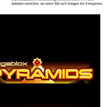
dahinter erreichen, sei unser Mit sich bringen bei Freispielen.