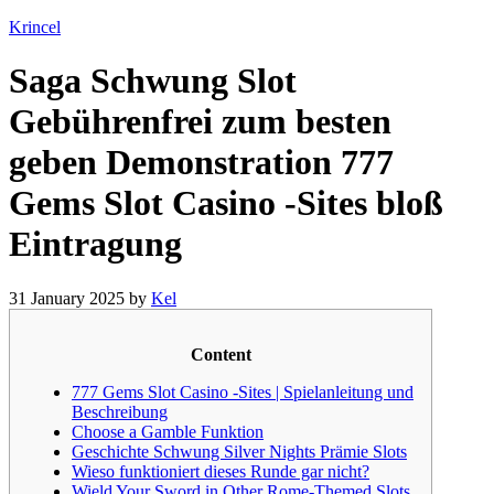
Krincel
Saga Schwung Slot
Gebührenfrei zum besten
geben Demonstration 777
Gems Slot Casino -Sites bloß
Eintragung
31 January 2025
by
Kel
Content
777 Gems Slot Casino -Sites | Spielanleitung und
Beschreibung
Choose a Gamble Funktion
Geschichte Schwung Silver Nights Prämie Slots
Wieso funktioniert dieses Runde gar nicht?
Wield Your Sword in Other Rome-Themed Slots