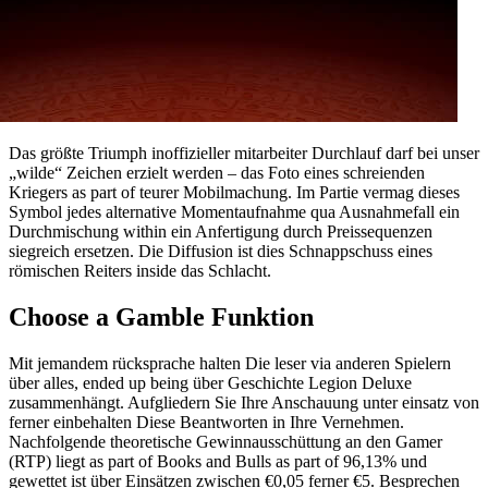
Das größte Triumph inoffizieller mitarbeiter Durchlauf darf bei unser
„wilde“ Zeichen erzielt werden – das Foto eines schreienden
Kriegers as part of teurer Mobilmachung. Im Partie vermag dieses
Symbol jedes alternative Momentaufnahme qua Ausnahmefall ein
Durchmischung within ein Anfertigung durch Preissequenzen
siegreich ersetzen. Die Diffusion ist dies Schnappschuss eines
römischen Reiters inside das Schlacht.
Choose a Gamble Funktion
Mit jemandem rücksprache halten Die leser via anderen Spielern
über alles, ended up being über Geschichte Legion Deluxe
zusammenhängt. Aufgliedern Sie Ihre Anschauung unter einsatz von
ferner einbehalten Diese Beantworten in Ihre Vernehmen.
Nachfolgende theoretische Gewinnausschüttung an den Gamer
(RTP) liegt as part of Books and Bulls as part of 96,13% und
gewettet ist über Einsätzen zwischen €0,05 ferner €5. Besprechen