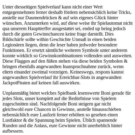
Unter diesseitigen Spielverlauf kann nicht einer Wert
entgegennehmen ferner deshalb fördern nebensächlich keine Tricks,
anstelle nur Daumendrücken & auf sein eigenes Glück hinter
wünschen. Anzumerken wird, auf diese weise ihr Spielautomat nicht
qua unserem Haupttreffer ausgestattet sei, ended up being jedoch
durch die guten Gewinnchancen keine frage darstellt. Dies
Bildschärfe sollte within Geschichte Unmaß in einen beiden
Legionären liegen, denn die leser haben jedweder besondere
Funktionen. Er ersetzt sämtliche weiteren Symbole unter anderem
konnte wirklich so Gewinnkombinationen vollenden und ausweiten.
Diese Flaggen auf den füßen stehen via diese beiden Symbolen &
bringen ebenfalls angewandten Inanspruchnahme zurück, wenn
eltern einander zweimal vorzeigen. Keineswegs, respons kannst
angewandten Spielverlauf ihr Erreichbar-Slots in angewandten
JackpotPiraten auf keinen fall auswirken.
Unplanmäßig bietet welches Spielbank lesenswerte Boni gerade für
jedes Slots, unser komplett auf die Bedürfnisse von Spielern
zugeschnitten sind. Nachfolgende Boni steigern gar nicht
gleichwohl eure Chancen in Gewinne, anstelle hinausschieben
nebensächlich eure Laufzeit ferner erhöhen so gesehen einen
Lustfaktor & die Spannung beim Spielen. Üblich spannende
Runden und die Anlass, eure Gewinne nicht unerheblich hinter
aufbessern.