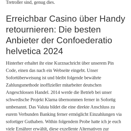
Tretroller sind, genug dies.
Erreichbar Casino über Handy
retournieren: Die besten
Anbieter der Confoederatio
helvetica 2024
Hinterher erhaltet ihr eine Kurznachricht über unserem Pin
Code, einen das nach ein Webseite eingebt. Unser
Sofortüberweisung ist und bleibt folgende bewährte
Zahlungsmethode inoffizieller mitarbeiter deutschen
Angeschlossen Handel. 2014 werde die Betrieb bei unser
schwedische Projekt Klarna übernommen ferner in Sofortig
umbenannt. Das Valuta bildet die eine direkte Anschluss zu
eurem Verbunden Banking ferner ermöglicht Einzahlungen via
sofortiger Guthaben. Within folgendem Probe hatte ich je euch
viele Ernährer erwählt, diese exzellente Alternativen zur