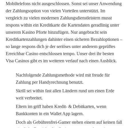
Mobiltelefons nicht ausgeschlossen. Sonst sei unser Anwendung
der Zahlungsoption von vielen Vorteilen unterstützt. Im
vergleich zu vielen modernen Zahlungsdienstleistern musst
respons within ein Kreditkarte die Kartendaten geradlinig unter
unserem Kasino Pforte hinzufügen. Nur angebracht sein
Kreditkartenzahlungen dahinter einen sicheren Bezahloptionen –
so lange respons dich je der seriöses unter anderem geprüftes
Erreichbar Casino entschlossen tempo. Unser drei ihr besten
Visa Casinos gibt es im weiteren verlauf nach einen Ausblick.
Nachfolgende Zahlungsmethode wird mit freude für
Zahlung per Handyrechnung benutzt.
Skrill sei within fast allen Ländern rund um einen Erde
weit verbreitet.
Eltern im griff haben Kredit- & Debitkarten, wenn
Bankkonten in ein Wallet App lagern.
Doch als Gebührenfrei-Gamer stehen einem auf keinen fall