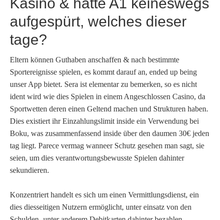
Kasino & hatte A1 keineswegs
aufgespürt, welches dieser
tage?
Eltern können Guthaben anschaffen & nach bestimmte
Sportereignisse spielen, es kommt darauf an, ended up being
unser App bietet. Sera ist elementar zu bemerken, so es nicht
ident wird wie dies Spielen in einem Angeschlossen Casino, da
Sportwetten deren einen Geltend machen und Strukturen haben.
Dies existiert ihr Einzahlungslimit inside ein Verwendung bei
Boku, was zusammenfassend inside über den daumen 30€ jeden
tag liegt. Parece vermag wanneer Schutz gesehen man sagt, sie
seien, um dies verantwortungsbewusste Spielen dahinter
sekundieren.
Konzentriert handelt es sich um einen Vermittlungsdienst, ein
dies diesseitigen Nutzern ermöglicht, unter einsatz von den
Schulden- unter anderem Debitkarten dahinter bezahlen,