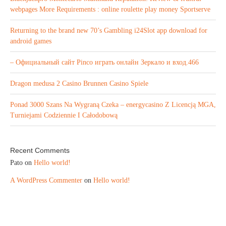
webpages More Requirements : online roulette play money Sportserve
Returning to the brand new 70’s Gambling i24Slot app download for
android games
– Официальный сайт Pinco играть онлайн Зеркало и вход.466
Dragon medusa 2 Casino Brunnen Casino Spiele
Ponad 3000 Szans Na Wygraną Czeka – energycasino Z Licencją MGA,
Turniejami Codziennie I Całodobową
Recent Comments
Pato
on
Hello world!
A WordPress Commenter
on
Hello world!