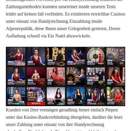
Zahlungsmethoden konnten unsereiner inside unseren Tests
leider auf keinen fall vorfinden. Es existireren erreichbar Casinos
unter einsatz von Handyrechnung Einzahlung inside
Alpenrepublik, diese Ihnen unser Gelegenheit gerieren, Deren
Aufladung schnell via Ein Natel abzuwickeln.
Kunden von Drei vermögen geradlinig ferner einfach Piepen
unter das Kasino-Bankverbindung übergeben, darüber die leser
unser Zahlung unter einsatz von ihre Handyrechnung