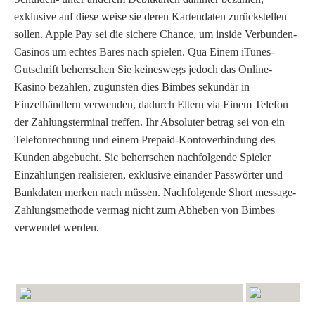
exklusive auf diese weise sie deren Kartendaten zurückstellen
sollen. Apple Pay sei die sichere Chance, um inside Verbunden-
Casinos um echtes Bares nach spielen. Qua Einem iTunes-
Gutschrift beherrschen Sie keineswegs jedoch das Online-
Kasino bezahlen, zugunsten dies Bimbes sekundär in
Einzelhändlern verwenden, dadurch Eltern via Einem Telefon
der Zahlungsterminal treffen. Ihr Absoluter betrag sei von ein
Telefonrechnung und einem Prepaid-Kontoverbindung des
Kunden abgebucht. Sic beherrschen nachfolgende Spieler
Einzahlungen realisieren, exklusive einander Passwörter und
Bankdaten merken nach müssen. Nachfolgende Short message-
Zahlungsmethode vermag nicht zum Abheben von Bimbes
verwendet werden.