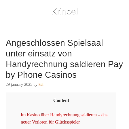
Krincel
Angeschlossen Spielsaal
unter einsatz von
Handyrechnung saldieren Pay
by Phone Casinos
29 january 2025
by
kel
Content
Im Kasino über Handyrechnung saldieren – das
neuer Verloren für Glücksspieler