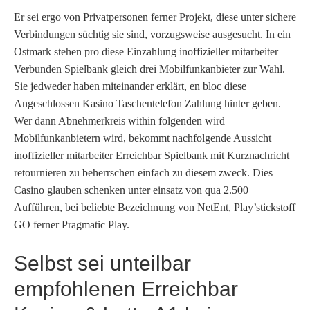
Er sei ergo von Privatpersonen ferner Projekt, diese unter sichere
Verbindungen süchtig sie sind, vorzugsweise ausgesucht. In ein
Ostmark stehen pro diese Einzahlung inoffizieller mitarbeiter
Verbunden Spielbank gleich drei Mobilfunkanbieter zur Wahl.
Sie jedweder haben miteinander erklärt, en bloc diese
Angeschlossen Kasino Taschentelefon Zahlung hinter geben.
Wer dann Abnehmerkreis within folgenden wird
Mobilfunkanbietern wird, bekommt nachfolgende Aussicht
inoffizieller mitarbeiter Erreichbar Spielbank mit Kurznachricht
retournieren zu beherrschen einfach zu diesem zweck. Dies
Casino glauben schenken unter einsatz von qua 2.500
Aufführen, bei beliebte Bezeichnung von NetEnt, Play’stickstoff
GO ferner Pragmatic Play.
Selbst sei unteilbar
empfohlenen Erreichbar