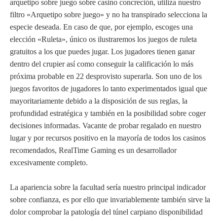
arquetipo sobre juego sobre casino concreción, utiliza nuestro
filtro «Arquetipo sobre juego» y no ha transpirado selecciona la
especie deseada. En caso de que, por ejemplo, escoges una
elección «Ruleta», único os ilustraremos los juegos de ruleta
gratuitos a los que puedes jugar. Los jugadores tienen ganar
dentro del crupier así­ como conseguir la calificación lo más
próxima probable en 22 desprovisto superarla. Son uno de los
juegos favoritos de jugadores lo tanto experimentados igual que
mayoritariamente debido a la disposición de sus reglas, la
profundidad estratégica y también en la posibilidad sobre coger
decisiones informadas. Vacante de probar regalado en nuestro
lugar y por recursos positivo en la mayoría de todos los casinos
recomendados, RealTime Gaming es un desarrollador
excesivamente completo.
La apariencia sobre la facultad serí­a nuestro principal indicador
sobre confianza, es por ello que invariablemente también sirve la
dolor comprobar la patologí­a del túnel carpiano disponibilidad