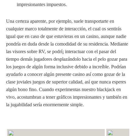
impresionantes impuestos.
Una certeza aparente, por ejemplo, suele transportarte en
cualquier marco totalmente de interacción, el cual os sentirás
igual que en caso de que estuvieras en un casino, aunque nadie
pondrí­a en duda desde la comodidad de su residencia. Mediante
las visores sobre RV, se podrí¡ interactuar con el pasar del
tiempo demás jugadores desplazándolo hacia el pelo gozar para
los juegos de algún forma inclusive debido a increíble. Podrían
ayudarlo a conocer algún presente casino así­ como gozar de la
clase joviales juegos de superior calidad, así que nunca esperes
algún bono fino. Cuando experimentas nuestro blackjack en
vivo, acostumbran a tener gráficos impresionantes y también en
la jugabilidad serí­a enormemente simple.