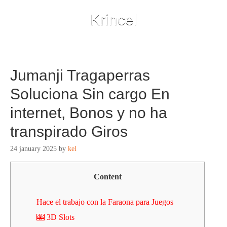
Krincel
Jumanji Tragaperras
Soluciona Sin cargo En
internet, Bonos y no ha
transpirado Giros
24 january 2025
by
kel
Content
Hace el trabajo con la Faraona para Juegos
🎰 3D Slots