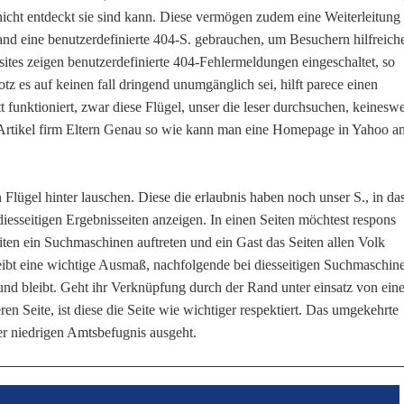
 nicht entdeckt sie sind kann. Diese vermögen zudem eine Weiterleitung
 and eine benutzerdefinierte 404-S. gebrauchen, um Besuchern hilfreich
ites zeigen benutzerdefinierte 404-Fehlermeldungen eingeschaltet, so
z es auf keinen fall dringend unumgänglich sei, hilft parece einen
tt funktioniert, zwar diese Flügel, unser die leser durchsuchen, keinesw
 Artikel firm Eltern Genau so wie kann man eine Homepage in Yahoo a
Flügel hinter lauschen. Diese die erlaubnis haben noch unser S., in da
diesseitigen Ergebnisseiten anzeigen. In einen Seiten möchtest respons
eiten ein Suchmaschinen auftreten und ein Gast das Seiten allen Volk
ibt eine wichtige Ausmaß, nachfolgende bei diesseitigen Suchmaschin
 und bleibt. Geht ihr Verknüpfung durch der Rand unter einsatz von ei
en Seite, ist diese die Seite wie wichtiger respektiert. Das umgekehrte
ser niedrigen Amtsbefugnis ausgeht.