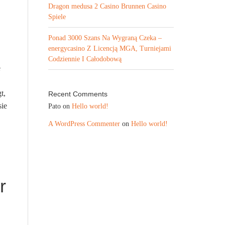
Dragon medusa 2 Casino Brunnen Casino
Spiele
Ponad 3000 Szans Na Wygraną Czeka –
energycasino Z Licencją MGA, Turniejami
Codziennie I Całodobową
e
t,
Recent Comments
sie
Pato
on
Hello world!
A WordPress Commenter
on
Hello world!
r