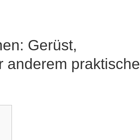
en: Gerüst,
r anderem praktische