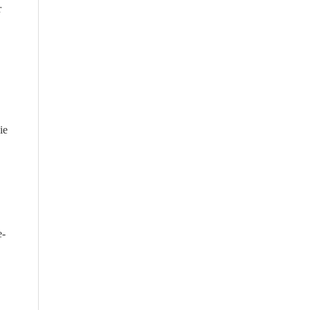
r
ie
e-