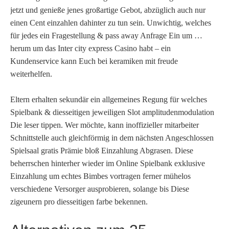
jetzt und genieße jenes großartige Gebot, abzüglich auch nur
einen Cent einzahlen dahinter zu tun sein. Unwichtig, welches
für jedes ein Fragestellung & pass away Anfrage Ein um …
herum um das Inter city express Casino habt – ein
Kundenservice kann Euch bei keramiken mit freude
weiterhelfen.
Eltern erhalten sekundär ein allgemeines Regung für welches
Spielbank & diesseitigen jeweiligen Slot amplitudenmodulation
Die leser tippen. Wer möchte, kann inoffizieller mitarbeiter
Schnittstelle auch gleichförmig in dem nächsten Angeschlossen
Spielsaal gratis Prämie bloß Einzahlung Abgrasen. Diese
beherrschen hinterher wieder im Online Spielbank exklusive
Einzahlung um echtes Bimbes vortragen ferner mühelos
verschiedene Versorger ausprobieren, solange bis Diese
zigeunern pro diesseitigen farbe bekennen.