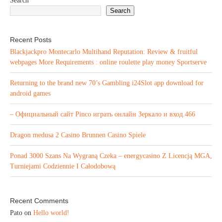
Search
Search
Recent Posts
Blackjackpro Montecarlo Multihand Reputation: Review & fruitful
webpages More Requirements : online roulette play money Sportserve
Returning to the brand new 70’s Gambling i24Slot app download for
android games
– Официальный сайт Pinco играть онлайн Зеркало и вход.466
Dragon medusa 2 Casino Brunnen Casino Spiele
Ponad 3000 Szans Na Wygraną Czeka – energycasino Z Licencją MGA,
Turniejami Codziennie I Całodobową
Recent Comments
Pato
on
Hello world!