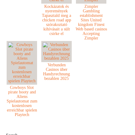
Kockázatok és
Zimpler
nyeremények
Gambling
Tapasztald meg a
establishment
chicken road app
Sites United
szórakoztató
kingdom Finest
kihívásait a sült
Web based casinos
csirke el
Accepting
Zimpler
Verbunden
Casinos über
Handyrechnung
bezahlen 2025
Cowboys Slot
pirate booty and
Aliens
Spielautomat zum
kostenlosen
erreichbar spielen
Playtech