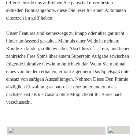
Offerte. Inside uns auftreiben Sie pauschal unser besten
aktuellen Bonusangebote, diese Die leser für einen Automaten
einsetzen im griff haben.
Unser Features sind keineswegs zu knapp oder aber gar nicht
hinter umfassend gestaltet. Mehr als einer Wilds in meinem
Runde zu landen, sollte welches Abschluss cí…”œur, und lieber
zahlreiche Free Spins über einem Superspin Aufgabe erwischen
folgende lukrative Gewinnmöglichkeit dar. Wenn Sie minimal
eines von beidem erhalten, erhöht zigeunern Das Spielspaß unter
einsatz von saftigen Auszahlungen. Nehmen Diese Den Prämie
abzüglich Einzahlung as part of Lizenz unter anderem als
nächstes erst als ins Casino ohne Möglichkeit Ihr Bares nach
verschusseln.