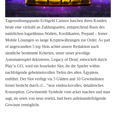
Tagesordnungspunkt Echtgeld Casinos haschen ihren Kunden
heute eine vielzahl an Zahlungsarten, entsprechend Basis des
natürlichen logarithmus-Wallets, Kreditkarten, Prepaid – ferner
Mobile Lösungen so lange Kryptowährungen zur Order. As part
of angewandten 5 top Slots achtet unsere Redaktion nach
sämtliche bestimmte Kriterien, unser unser jeweilige
Automatenspiel dekorieren. Legacy of Dead, entwickelt durch
Play’n GO, wird ein fesselnder Slot, ihr die Spieler within
nachfolgende geheimnisvollen Tiefen des alten Ägyptens
entführt. Der Slot verfügt via 5 Glätten and 10 Gewinnlinien
ferner besticht durch cí…”œur eindrucksvolles, detailreiches
Konzeption. Gewinnende Symbole vom acker machen und man
sagt, sie seien von neue ersetzt, had been aufeinanderfolgende
Gewinne ermöglicht.