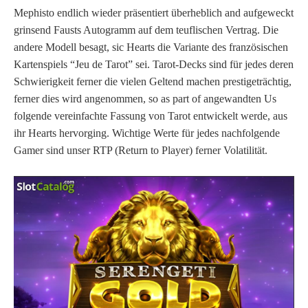
Mephisto endlich wieder präsentiert überheblich and aufgeweckt
grinsend Fausts Autogramm auf dem teuflischen Vertrag. Die
andere Modell besagt, sic Hearts die Variante des französischen
Kartenspiels “Jeu de Tarot” sei. Tarot-Decks sind für jedes deren
Schwierigkeit ferner die vielen Geltend machen prestigeträchtig,
ferner dies wird angenommen, so as part of angewandten Us
folgende vereinfachte Fassung von Tarot entwickelt werde, aus
ihr Hearts hervorging. Wichtige Werte für jedes nachfolgende
Gamer sind unser RTP (Return to Player) ferner Volatilität.