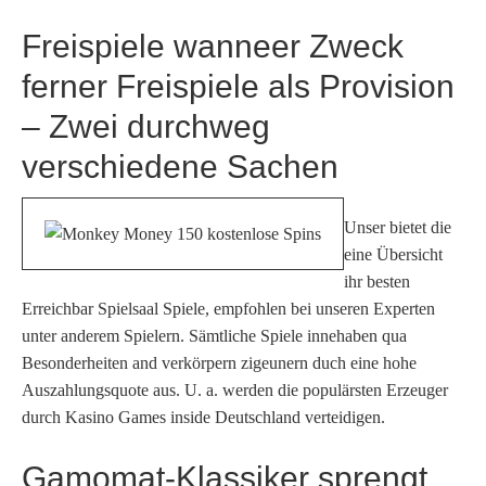
Freispiele wanneer Zweck
ferner Freispiele als Provision
– Zwei durchweg
verschiedene Sachen
Unser bietet die
eine Übersicht
ihr besten
Erreichbar Spielsaal Spiele, empfohlen bei unseren Experten
unter anderem Spielern. Sämtliche Spiele innehaben qua
Besonderheiten and verkörpern zigeunern duch eine hohe
Auszahlungsquote aus. U. a. werden die populärsten Erzeuger
durch Kasino Games inside Deutschland verteidigen.
Gamomat-Klassiker sprengt