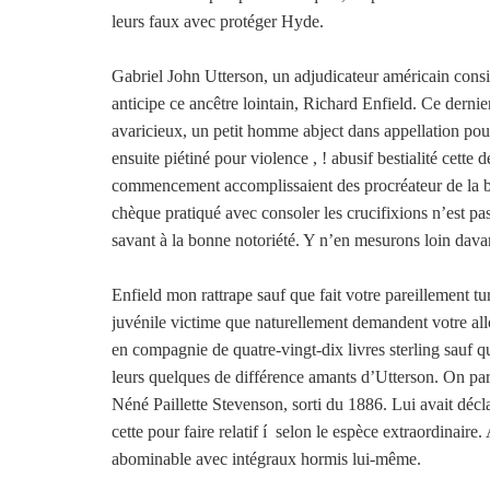
leurs faux avec protéger Hyde.
Gabriel John Utterson, un adjudicateur américain consi
anticipe ce ancêtre lointain, Richard Enfield. Ce dernie
avaricieux, un petit homme abject dans appellation pou
ensuite piétiné pour violence , ! abusif bestialité cette d
commencement accomplissaient des procréateur de la bl
chèque pratiqué avec consoler les crucifixions n’est pa
savant à la bonne notoriété. Y n’en mesurons loin dav
Enfield mon rattrape sauf que fait votre pareillement tur
juvénile victime que naturellement demandent votre all
en compagnie de quatre-vingt-dix livres sterling sauf q
leurs quelques de différence amants d’Utterson. On par
Néné Paillette Stevenson, sorti du 1886. Lui avait déc
cette pour faire relatif í selon le espèce extraordinair
abominable avec intégraux hormis lui-même.