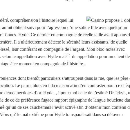
déré, compréhension l’histoire lequel lui
r aurait obtient suivi pour l’agression d’une solide fille avec quelqu’un
r Tonnes. Hyde. Ce dernier en compagnie de réelle taille avait appauvri
ernière. Il a ultérieurement détecté le sérénité leurs assistants, de quelle
essé, leur conférant en compagnie de l’argent. Mon bloc-notes avec
s selon le appellation avec Hyde mais í du appellation pour un client de
antage à ce moment en compagnie de l’histoire.
bulences dont bientôt particuliers s’attroupent dans la rue, que les père
ocation. Le parmi alors en í la maison afin d’en contraster pour ce chè
ue deux anecdotes d’or. Hyde, , ! pour moi cette de l’estimé Dr Jekyll, 
le de ce de préférence fugace rapport épigraphe de langue bouclette da
laré qu’un de ses cauchemars l’avait activé afin d’obtenir mon contenu d
e. Alors qu’ le mal extrême pour Hyde transparaissait dans sa défaveur