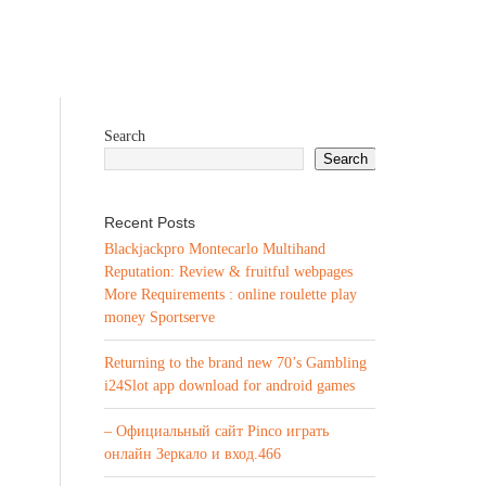
Search
Search
Recent Posts
Blackjackpro Montecarlo Multihand
Reputation: Review & fruitful webpages
More Requirements : online roulette play
money Sportserve
Returning to the brand new 70’s Gambling
i24Slot app download for android games
– Официальный сайт Pinco играть
онлайн Зеркало и вход.466