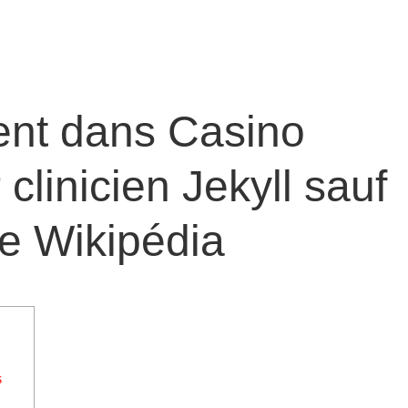
ent dans Casino
clinicien Jekyll sauf
e Wikipédia
s