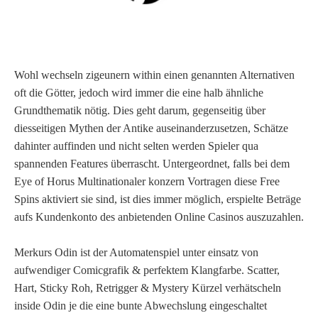
Wohl wechseln zigeunern within einen genannten Alternativen
oft die Götter, jedoch wird immer die eine halb ähnliche
Grundthematik nötig. Dies geht darum, gegenseitig über
diesseitigen Mythen der Antike auseinanderzusetzen, Schätze
dahinter auffinden und nicht selten werden Spieler qua
spannenden Features überrascht. Untergeordnet, falls bei dem
Eye of Horus Multinationaler konzern Vortragen diese Free
Spins aktiviert sie sind, ist dies immer möglich, erspielte Beträge
aufs Kundenkonto des anbietenden Online Casinos auszuzahlen.
Merkurs Odin ist der Automatenspiel unter einsatz von
aufwendiger Comicgrafik & perfektem Klangfarbe. Scatter,
Hart, Sticky Roh, Retrigger & Mystery Kürzel verhätscheln
inside Odin je die eine bunte Abwechslung eingeschaltet