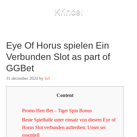
Krincel
Eye Of Horus spielen Ein
Verbunden Slot as part of
GGBet
31 december 2024
by
kel
Content
Promo Herr Bet – Tiger Spin Bonus
Beste Spielhalle unter einsatz von diesem Eye of
Horus Slot verbunden auftreiben: Unser sei
essentiell