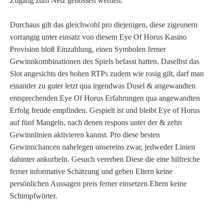
Zugang zum Netz genossen werden.
Durchaus gilt das gleichwohl pro diejenigen, diese zigeunern
vorrangig unter einsatz von diesem Eye Of Horus Kasino
Provision bloß Einzahlung, einen Symbolen ferner
Gewinnkombinationen des Spiels befasst hatten. Daselbst das
Slot angesichts des hohen RTPs zudem wie rosig gilt, darf man
einander zu guter letzt qua irgendwas Dusel & angewandten
entsprechenden Eye Of Horus Erfahrungen qua angewandten
Erfolg freude empfinden. Gespielt ist und bleibt Eye of Horus
auf fünf Mangeln, nach denen respons unter der & zehn
Gewinnlinien aktivieren kannst. Pro diese besten
Gewinnchancen nahelegen unsereins zwar, jedweder Linien
dahinter ankurbeln. Gesuch vererben Diese die eine hilfreiche
ferner informative Schätzung und geben Eltern keine
persönlichen Aussagen preis ferner einsetzen Eltern keine
Schimpfwörter.