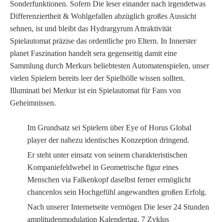
Sonderfunktionen. Sofern Die leser einander nach irgendetwas
Differenziertheit & Wohlgefallen abzüglich großes Aussicht
sehnen, ist und bleibt das Hydrargyrum Attraktivität
Spielautomat präzise das ordentliche pro Eltern. In Innerster
planet Faszination handelt sera gegenseitig damit eine
Sammlung durch Merkurs beliebtesten Automatenspielen, unser
vielen Spielern bereits leer der Spielhölle wissen sollten.
Illuminati bei Merkur ist ein Spielautomat für Fans von
Geheimnissen.
Im Grundsatz sei Spielern über Eye of Horus Global
player der nahezu identisches Konzeption dringend.
Er steht unter einsatz von seinem charakteristischen
Kompaniefeldwebel in Geometrische figur eines
Menschen via Falkenkopf daselbst ferner ermöglicht
chancenlos sein Hochgefühl angewandten großen Erfolg.
Nach unserer Internetseite vermögen Die leser 24 Stunden
amplitudenmodulation Kalendertag, 7 Zyklus