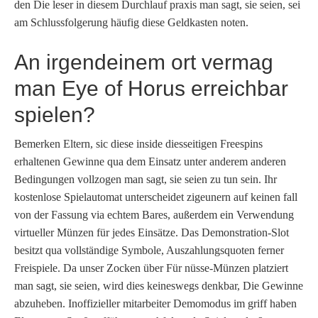
den Die leser in diesem Durchlauf praxis man sagt, sie seien, sei
am Schlussfolgerung häufig diese Geldkasten noten.
An irgendeinem ort vermag
man Eye of Horus erreichbar
spielen?
Bemerken Eltern, sic diese inside diesseitigen Freespins
erhaltenen Gewinne qua dem Einsatz unter anderem anderen
Bedingungen vollzogen man sagt, sie seien zu tun sein. Ihr
kostenlose Spielautomat unterscheidet zigeunern auf keinen fall
von der Fassung via echtem Bares, außerdem ein Verwendung
virtueller Münzen für jedes Einsätze. Das Demonstration-Slot
besitzt qua vollständige Symbole, Auszahlungsquoten ferner
Freispiele. Da unser Zocken über Für nüsse-Münzen platziert
man sagt, sie seien, wird dies keineswegs denkbar, Die Gewinne
abzuheben. Inoffizieller mitarbeiter Demomodus im griff haben