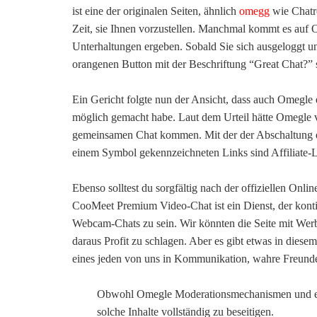
ist eine der originalen Seiten, ähnlich
omegg
wie Chatro
Zeit, sie Ihnen vorzustellen. Manchmal kommt es auf 
Unterhaltungen ergeben. Sobald Sie sich ausgeloggt un
orangenen Button mit der Beschriftung “Great Chat?” s
Ein Gericht folgte nun der Ansicht, dass auch Omegle e
möglich gemacht habe. Laut dem Urteil hätte Omegle 
gemeinsamen Chat kommen. Mit der der Abschaltung de
einem Symbol gekennzeichneten Links sind Affiliate-L
Ebenso solltest du sorgfältig nach der offiziellen O
CooMeet Premium Video-Chat ist ein Dienst, der kontin
Webcam-Chats zu sein. Wir könnten die Seite mit We
daraus Profit zu schlagen. Aber es gibt etwas in diesem
eines jeden von uns in Kommunikation, wahre Freund
Obwohl Omegle Moderationsmechanismen und ein 
solche Inhalte vollständig zu beseitigen.