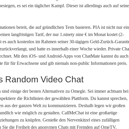
siegen, es sei ein täglicher Kampf. Dieser ist allerdings auch auf seine
ationen bereit, die auf gründlichen Tests basieren. PIA ist nicht nur ei
inen langfristigen Tarif, der nur 1.ninety nine € im Monat kostet (2-
 es auch kostenlos im Rahmen seiner 30-tägigen Geld-Zurück-Garanti
urückverlangt, und hatte es innerhalb einer Woche wieder. Private Cha
echnet. Mit den iOS- und Android-Apps von ChatMate kannst du auch
lte für für Erwachsene und gib niemals non-public Informationen preis.
ls Random Video Chat
sind einige der besten Alternativen zu Omegle. Sei immer achtsam bei
spektiere die Richtlinien der gewählten Plattform. Du kannst sprechen,
 aus der ganzen Welt zu kommunizieren. Deshalb legen wir großen
undlich wie möglich zu gestalten. CallMeChat ist eine großartige
ziehungen zu knüpfen. Genieße den Nervenkitzel eines zufälligen
en Sie die Freiheit des anonymen Chats mit Fremden auf OmeTV.