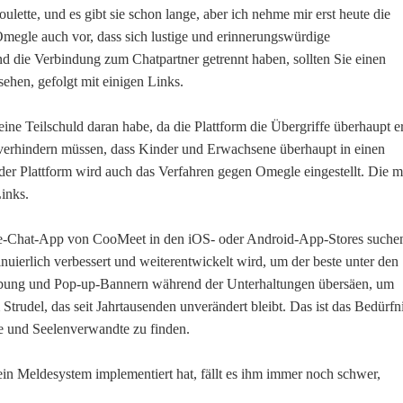
ulette, und es gibt sie schon lange, aber ich nehme mir erst heute die
Omegle auch vor, dass sich lustige und erinnerungswürdige
d die Verbindung zum Chatpartner getrennt haben, sollten Sie einen
ehen, gefolgt mit einigen Links.
ine Teilschuld daran habe, da die Plattform die Übergriffe überhaupt er
verhindern müssen, dass Kinder und Erwachsene überhaupt in einen
r Plattform wird auch das Verfahren gegen Omegle eingestellt. Die m
inks.
nline-Chat-App von CooMeet in den iOS- oder Android-App-Stores suche
uierlich verbessert und weiterentwickelt wird, um der beste unter den
rbung und Pop-up-Bannern während der Unterhaltungen übersäen, um
 Strudel, das seit Jahrtausenden unverändert bleibt. Das ist das Bedürfn
e und Seelenverwandte zu finden.
Meldesystem implementiert hat, fällt es ihm immer noch schwer,