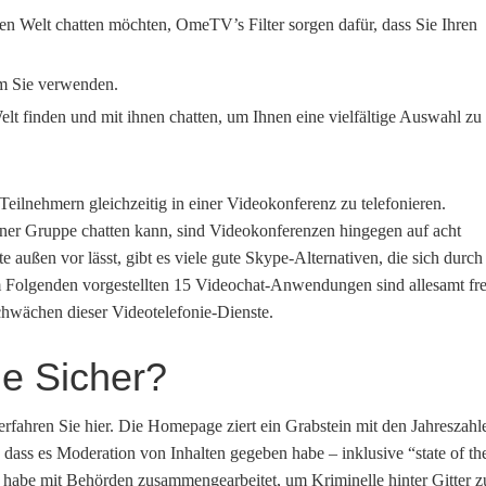
n Welt chatten möchten, OmeTV’s Filter sorgen dafür, dass Sie Ihren
em Sie verwenden.
lt finden und mit ihnen chatten, um Ihnen eine vielfältige Auswahl zu
eilnehmern gleichzeitig in einer Videokonferenz zu telefonieren.
ner Gruppe chatten kann, sind Videokonferenzen hingegen auf acht
außen vor lässt, gibt es viele gute Skype-Alternativen, die sich durch
m Folgenden vorgestellten 15 Videochat-Anwendungen sind allesamt fr
Schwächen dieser Videotelefonie-Dienste.
e Sicher?
rfahren Sie hier. Die Homepage ziert ein Grabstein mit den Jahreszahl
 dass es Moderation von Inhalten gegeben habe – inklusive “state of th
habe mit Behörden zusammengearbeitet, um Kriminelle hinter Gitter z