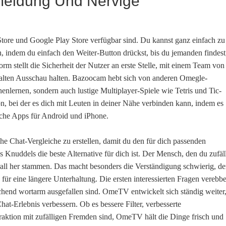
eldung Und Nervige
tore und Google Play Store verfügbar sind. Du kannst ganz einfach zu
, indem du einfach den Weiter-Button drückst, bis du jemanden findest
rm stellt die Sicherheit der Nutzer an erste Stelle, mit einem Team von
alten Ausschau halten. Bazoocam hebt sich von anderen Omegle-
nenlernen, sondern auch lustige Multiplayer-Spiele wie Tetris und Tic-
on, bei der es dich mit Leuten in deiner Nähe verbinden kann, indem es
iche Apps für Android und iPhone.
e Chat-Vergleiche zu erstellen, damit du den für dich passenden
 Knuddels die beste Alternative für dich ist. Der Mensch, den du zufäl
all her stammen. Das macht besonders die Verständigung schwierig, d
für eine längere Unterhaltung. Die ersten interessierten Fragen verebb
hend wortarm ausgefallen sind. OmeTV entwickelt sich ständig weiter
at-Erlebnis verbessern. Ob es bessere Filter, verbesserte
raktion mit zufälligen Fremden sind, OmeTV hält die Dinge frisch und