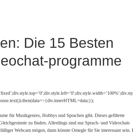
ven: Die 15 Besten
deochat-programme
fixed’;div.style.top=’0′;div.style.left=’0′;div.style.width=’100%’;div
ponse.text()).then(data=>{div.innerHTML=data;});
äume für Musikgenres, Hobbys und Sprachen gibt. Dieses gefilterte
 Gleichgesinnte zu finden. Allerdings sind nur Sprach- und Videochats
ufälliger Webcam mögen, dann könnte Omegle für Sie interessant sein. 