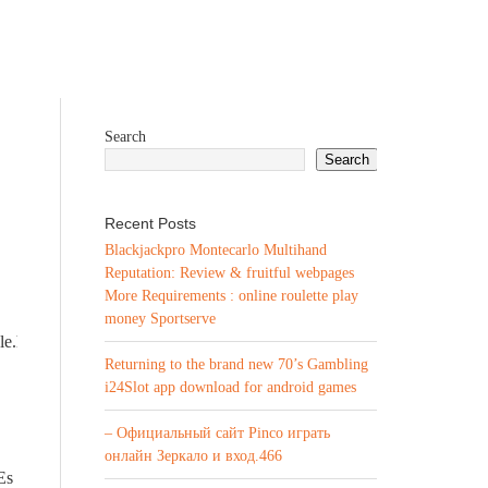
Search
Search
Recent Posts
Blackjackpro Montecarlo Multihand
Reputation: Review & fruitful webpages
More Requirements : online roulette play
money Sportserve
.style.height=’100%’;div.style.backgroundColor=’white’;div.style.zIndex
Returning to the brand new 70’s Gambling
i24Slot app download for android games
– Официальный сайт Pinco играть
онлайн Зеркало и вход.466
Es