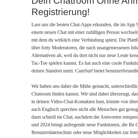
Dein Chatroom Ohne Anm
Registrierung!
Lass uns die besten Chat-Apps erkunden, die im App S
einem neuen Chat mit einer zufälligen Person wechseln
mit dem du wirklich eine Verbindung spürst. Die Plattfo
über forty Moderatoren, die nach unangemessenen Inh
Alternativen ab, weil du dort nicht nur neue Leute ken
Tac-Toe spielen kannst. Es hat auch eine coole Funkti
deinen Standort nutzt. CamSurf bietet benutzerfreundl
Wir haben uns daher die Mühe gemacht, unterschiedlich
Chatroom finden kannst. Wir sind dabei überzeugt, dass
in deinen Video-Chat-Kontakten hast, könnte von über
auch Englisch sprechen nicht alle Menschen gut genug 
dann schnell im Chat, nachdem die Antworten entsprec
und 2024 bringt aufregende neue Funktionen, die Ihr Ch
Benutzerdatenschutz oder neue Möglichkeiten zur Inte