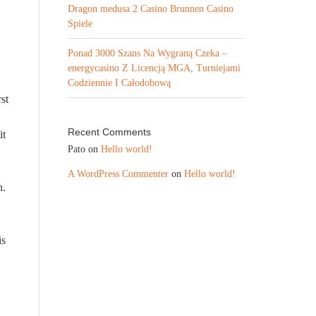
Dragon medusa 2 Casino Brunnen Casino
Spiele
Ponad 3000 Szans Na Wygraną Czeka –
energycasino Z Licencją MGA, Turniejami
Codziennie I Całodobową
st
Recent Comments
it
Pato
on
Hello world!
A WordPress Commenter
on
Hello world!
n.
is