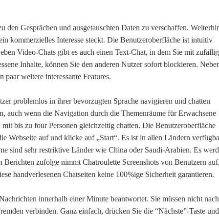
 zu den Gesprächen und ausgetauschten Daten zu verschaffen. Weiterhi
 kommerzielles Interesse steckt. Die Benutzeroberfläche ist intuitiv
 Neben Video-Chats gibt es auch einen Text-Chat, in dem Sie mit zufälli
sene Inhalte, können Sie den anderen Nutzer sofort blockieren. Nebe
 paar weitere interessante Features.
utzer problemlos in ihrer bevorzugten Sprache navigieren und chatten
n, auch wenn die Navigation durch die Themenräume für Erwachsene
it bis zu four Personen gleichzeitig chatten. Die Benutzeroberfläche
ie Webseite auf und klicke auf „Start“. Es ist in allen Ländern verfügba
me sind sehr restriktive Länder wie China oder Saudi-Arabien. Es wer
n Berichten zufolge nimmt Chatroulette Screenshots von Benutzern auf
iese handverlesenen Chatseiten keine 100%ige Sicherheit garantieren.
 Nachrichten innerhalb einer Minute beantwortet. Sie müssen nicht nach
remden verbinden. Ganz einfach, drücken Sie die “Nächste”-Taste und