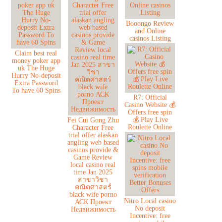
Booongo Review
and Online
casinos Listing
Claim best real
money poker app
uk The Huge
Hurry No-deposit
Extra Password
To have 60 Spins
R7: Official
Casino Website 💰
Offers free spin
💰 Play Live
Fei Cui Gong Zhu
Roulette Online
Character Free
trial offer alaskan
angling web based
casinos provide &
Game Review
local casino real
time Jan 2025
สาขาวิชา
คณิตศาสตร์
black wife porno
Nitro Local casino
АСК Проект
No deposit
Недвижимость
Incentive: free