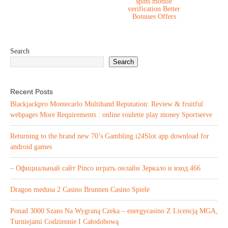
spins mobile
verification Better
Bonuses Offers
Search
Search
Recent Posts
Blackjackpro Montecarlo Multihand Reputation: Review & fruitful
webpages More Requirements : online roulette play money Sportserve
Returning to the brand new 70’s Gambling i24Slot app download for
android games
– Официальный сайт Pinco играть онлайн Зеркало и вход.466
Dragon medusa 2 Casino Brunnen Casino Spiele
Ponad 3000 Szans Na Wygraną Czeka – energycasino Z Licencją MGA,
Turniejami Codziennie I Całodobową