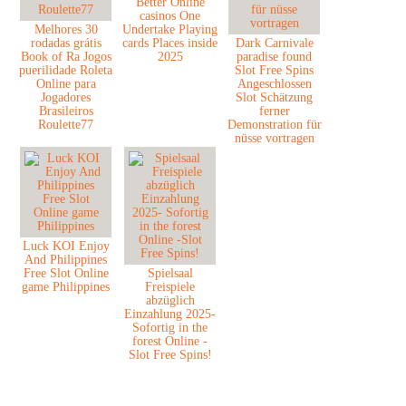
Better Online
casinos One
Melhores 30
Undertake Playing
rodadas grátis
cards Places inside
Dark Carnivale
Book of Ra Jogos
2025
paradise found
puerilidade Roleta
Slot Free Spins
Online para
Angeschlossen
Jogadores
Slot Schätzung
Brasileiros
ferner
Roulette77
Demonstration für
nüsse vortragen
Luck KOI Enjoy
And Philippines
Free Slot Online
Spielsaal
game Philippines
Freispiele
abzüglich
Einzahlung 2025-
Sofortig in the
forest Online -
Slot Free Spins!