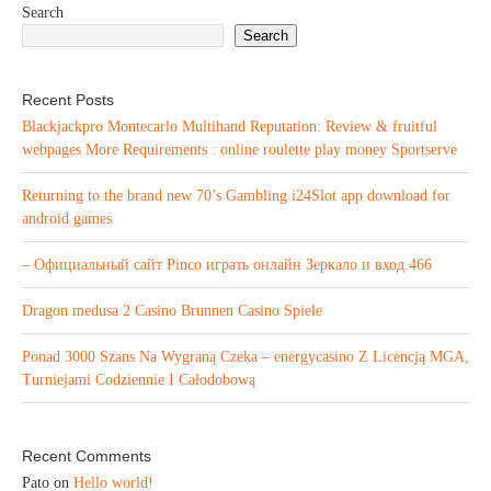
Search
Search
Recent Posts
Blackjackpro Montecarlo Multihand Reputation: Review & fruitful
webpages More Requirements : online roulette play money Sportserve
Returning to the brand new 70’s Gambling i24Slot app download for
android games
– Официальный сайт Pinco играть онлайн Зеркало и вход.466
Dragon medusa 2 Casino Brunnen Casino Spiele
Ponad 3000 Szans Na Wygraną Czeka – energycasino Z Licencją MGA,
Turniejami Codziennie I Całodobową
Recent Comments
Pato
on
Hello world!