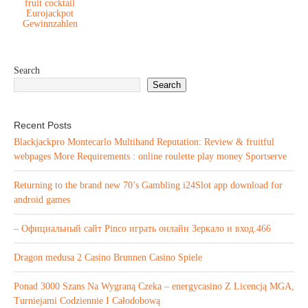
fruit cocktail
Eurojackpot
Gewinnzahlen
Search
Search
Recent Posts
Blackjackpro Montecarlo Multihand Reputation: Review & fruitful
webpages More Requirements : online roulette play money Sportserve
Returning to the brand new 70’s Gambling i24Slot app download for
android games
– Официальный сайт Pinco играть онлайн Зеркало и вход.466
Dragon medusa 2 Casino Brunnen Casino Spiele
Ponad 3000 Szans Na Wygraną Czeka – energycasino Z Licencją MGA,
Turniejami Codziennie I Całodobową