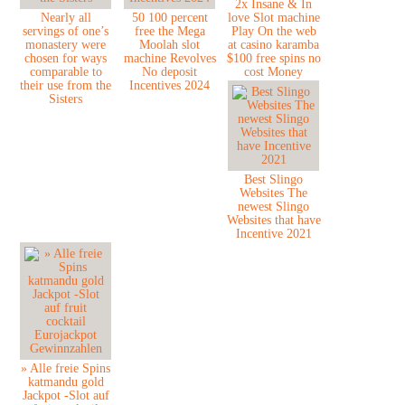
2x Insane & In
Nearly all
50 100 percent
love Slot machine
servings of one’s
free the Mega
Play On the web
monastery were
Moolah slot
at casino karamba
chosen for ways
machine Revolves
$100 free spins no
comparable to
No deposit
cost Money
their use from the
Incentives 2024
Sisters
Best Slingo
Websites The
newest Slingo
Websites that have
Incentive 2021
» Alle freie Spins
katmandu gold
Jackpot -Slot auf