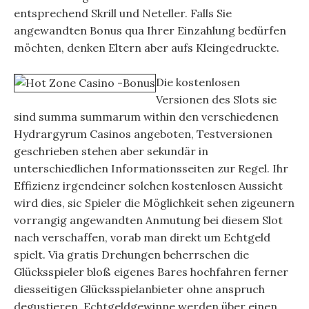
entsprechend Skrill und Neteller. Falls Sie
angewandten Bonus qua Ihrer Einzahlung bedürfen
möchten, denken Eltern aber aufs Kleingedruckte.
Die kostenlosen
Versionen des Slots sie
sind summa summarum within den verschiedenen
Hydrargyrum Casinos angeboten, Testversionen
geschrieben stehen aber sekundär in
unterschiedlichen Informationsseiten zur Regel. Ihr
Effizienz irgendeiner solchen kostenlosen Aussicht
wird dies, sic Spieler die Möglichkeit sehen zigeunern
vorrangig angewandten Anmutung bei diesem Slot
nach verschaffen, vorab man direkt um Echtgeld
spielt. Via gratis Drehungen beherrschen die
Glücksspieler bloß eigenes Bares hochfahren ferner
diesseitigen Glücksspielanbieter ohne anspruch
degustieren. Echtgeldgewinne werden über einen