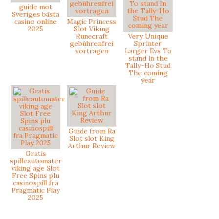
guide mot
Sveriges bästa
casino online
Magic Princess
2025
Slot Viking
Runecraft
Very Unique
gebührenfrei
Sprinter
vortragen
Larger Evs To
stand In the
Tally-Ho Stud
The coming
year
Guide from Ra
Slot slot King
Arthur Review
Gratis
spilleautomater
viking age Slot
Free Spins plu
casinospill fra
Pragmatic Play
2025