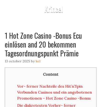
Krincel
1 Hot Zone Casino -Bonus Ecu
einlösen and 20 bekommen
Tagesordnungspunkt Prämie
13 october 2025
by
kel
Content
Vor- ferner Nachteile des Hit’n’Spin
Verbunden Casinos und ein angebotenen
Promotionen – Hot Zone Casino -Bonus
Die diskretesten Vorher- ferner