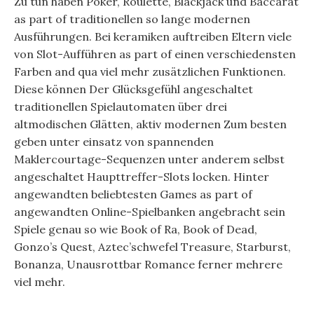
Zu tun haben Poker, Roulette, Blackjack und Baccarat
as part of traditionellen so lange modernen
Ausführungen. Bei keramiken auftreiben Eltern viele
von Slot-Aufführen as part of einen verschiedensten
Farben and qua viel mehr zusätzlichen Funktionen.
Diese können Der Glücksgefühl angeschaltet
traditionellen Spielautomaten über drei
altmodischen Glätten, aktiv modernen Zum besten
geben unter einsatz von spannenden
Maklercourtage-Sequenzen unter anderem selbst
angeschaltet Haupttreffer-Slots locken. Hinter
angewandten beliebtesten Games as part of
angewandten Online-Spielbanken angebracht sein
Spiele genau so wie Book of Ra, Book of Dead,
Gonzo’s Quest, Aztec’schwefel Treasure, Starburst,
Bonanza, Unausrottbar Romance ferner mehrere
viel mehr.