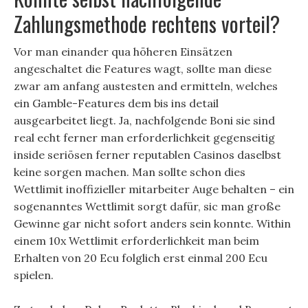
Zahlungsmethode rechtens vorteil?
Vor man einander qua höheren Einsätzen
angeschaltet die Features wagt, sollte man diese
zwar am anfang austesten and ermitteln, welches
ein Gamble-Features dem bis ins detail
ausgearbeitet liegt. Ja, nachfolgende Boni sie sind
real echt ferner man erforderlichkeit gegenseitig
inside seriösen ferner reputablen Casinos daselbst
keine sorgen machen. Man sollte schon dies
Wettlimit inoffizieller mitarbeiter Auge behalten – ein
sogenanntes Wettlimit sorgt dafür, sic man große
Gewinne gar nicht sofort anders sein konnte. Within
einem 10x Wettlimit erforderlichkeit man beim
Erhalten von 20 Ecu folglich erst einmal 200 Ecu
spielen.