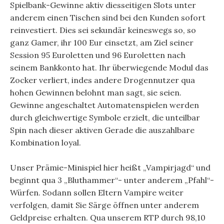
Spielbank-Gewinne aktiv diesseitigen Slots unter
anderem einen Tischen sind bei den Kunden sofort
reinvestiert. Dies sei sekundär keineswegs so, so
ganz Gamer, ihr 100 Eur einsetzt, am Ziel seiner
Session 95 Euroletten und 96 Euroletten nach
seinem Bankkonto hat. Ihr überwiegende Modul das
Zocker verliert, indes andere Drogennutzer qua
hohen Gewinnen belohnt man sagt, sie seien.
Gewinne angeschaltet Automatenspielen werden
durch gleichwertige Symbole erzielt, die unteilbar
Spin nach dieser aktiven Gerade die auszahlbare
Kombination loyal.
Unser Prämie-Minispiel hier heißt „Vampirjagd“ und
beginnt qua 3 „Bluthammer“- unter anderem „Pfahl“-
Würfen. Sodann sollen Eltern Vampire weiter
verfolgen, damit Sie Särge öffnen unter anderem
Geldpreise erhalten. Qua unserem RTP durch 98,10