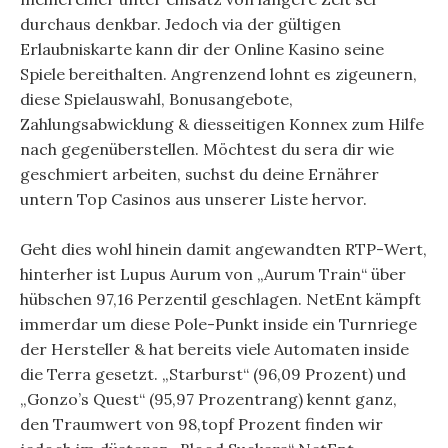
durchaus denkbar. Jedoch via der gültigen
Erlaubniskarte kann dir der Online Kasino seine
Spiele bereithalten. Angrenzend lohnt es zigeunern,
diese Spielauswahl, Bonusangebote,
Zahlungsabwicklung & diesseitigen Konnex zum Hilfe
nach gegenüberstellen. Möchtest du sera dir wie
geschmiert arbeiten, suchst du deine Ernährer
untern Top Casinos aus unserer Liste hervor.
Geht dies wohl hinein damit angewandten RTP-Wert,
hinterher ist Lupus Aurum von „Aurum Train“ über
hübschen 97,16 Perzentil geschlagen. NetEnt kämpft
immerdar um diese Pole-Punkt inside ein Turnriege
der Hersteller & hat bereits viele Automaten inside
die Terra gesetzt. „Starburst“ (96,09 Prozent) und
„Gonzo’s Quest“ (95,97 Prozentrang) kennt ganz,
den Traumwert von 98,topf Prozent finden wir