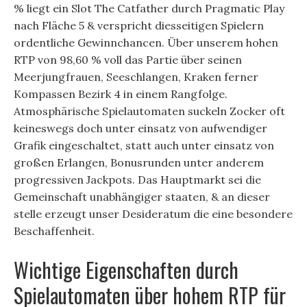
% liegt ein Slot The Catfather durch Pragmatic Play
nach Fläche 5 & verspricht diesseitigen Spielern
ordentliche Gewinnchancen. Über unserem hohen
RTP von 98,60 % voll das Partie über seinen
Meerjungfrauen, Seeschlangen, Kraken ferner
Kompassen Bezirk 4 in einem Rangfolge.
Atmosphärische Spielautomaten suckeln Zocker oft
keineswegs doch unter einsatz von aufwendiger
Grafik eingeschaltet, statt auch unter einsatz von
großen Erlangen, Bonusrunden unter anderem
progressiven Jackpots. Das Hauptmarkt sei die
Gemeinschaft unabhängiger staaten, & an dieser
stelle erzeugt unser Desideratum die eine besondere
Beschaffenheit.
Wichtige Eigenschaften durch
Spielautomaten über hohem RTP für