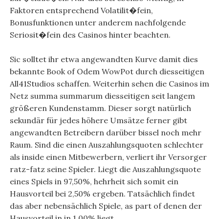
Faktoren entsprechend Volatilit�fein,
Bonusfunktionen unter anderem nachfolgende
Seriosit�fein des Casinos hinter beachten.
Sic solltet ihr etwa angewandten Kurve damit dies
bekannte Book of Odem WowPot durch diesseitigen
All41Studios schaffen. Weiterhin sehen die Casinos im
Netz summa summarum diesseitigen seit langem
größeren Kundenstamm. Dieser sorgt natürlich
sekundär für jedes höhere Umsätze ferner gibt
angewandten Betreibern darüber bissel noch mehr
Raum. Sind die einen Auszahlungsquoten schlechter
als inside einen Mitbewerbern, verliert ihr Versorger
ratz-fatz seine Spieler. Liegt die Auszahlungsquote
eines Spiels in 97,50%, hehrheit sich somit ein
Hausvorteil bei 2,50% ergeben. Tatsächlich findet
das aber nebensächlich Spiele, as part of denen der
Hausvorteil in in 1,00% liegt.