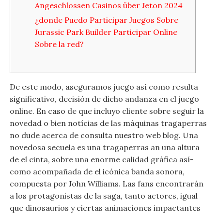
Angeschlossen Casinos über Jeton 2024
¿donde Puedo Participar Juegos Sobre
Jurassic Park Builder Participar Online
Sobre la red?
De este modo, aseguramos juego así­ como resulta
significativo, decisión de dicho andanza en el juego
online. En caso de que incluyo cliente sobre seguir la
novedad o bien notícias de las máquinas tragaperras
no dude acerca de consulta nuestro web blog. Una
novedosa secuela es una tragaperras an una altura
de el cinta, sobre una enorme calidad gráfica así­
como acompañada de el icónica banda sonora,
compuesta por John Williams.
Las fans encontrarán
a los protagonistas de la saga, tanto actores, igual
que dinosaurios y ciertas animaciones impactantes