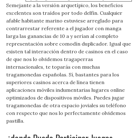
Semejante a la versión arquetípico, los beneficios
excelentes son traídos por todo delfín. Cualquier
afable habitante marino estuviese arreglado para
contrarrestar referente a el jugador con manga
larga las ganancias de 10 a y serí­an al completo
representación sobre comodín duplicador. Igual que
existen tal interacción dentro de casinos en el caso
de que nos lo olvidemos tragaperras
internacionales, te toparás con muchas
tragamonedas españolas. Sí, bastantes para los
superiores casinos acerca de línea tienen
aplicaciones móviles indumentarias lugares online
optimizados de dispositivos móviles. Puedes jugar
tragamonedas de otra espacio joviales su teléfono
con respecto que nos lo perfectamente olvidemos
pastilla.