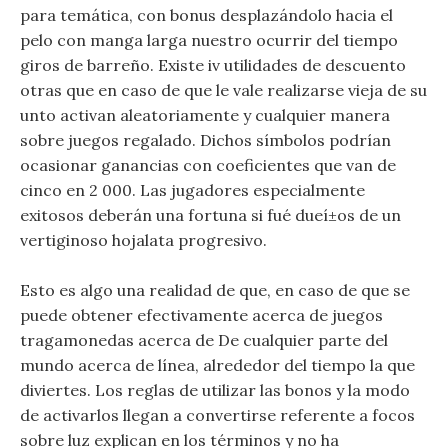
para temática, con bonus desplazándolo hacia el
pelo con manga larga nuestro ocurrir del tiempo
giros de barreño. Existe iv utilidades de descuento
otras que en caso de que le vale realizarse vieja de su
unto activan aleatoriamente y cualquier manera
sobre juegos regalado. Dichos símbolos podrían
ocasionar ganancias con coeficientes que van de
cinco en 2 000. Las jugadores especialmente
exitosos deberán una fortuna si fué dueí±os de un
vertiginoso hojalata progresivo.
Esto es algo una realidad de que, en caso de que se
puede obtener efectivamente acerca de juegos
tragamonedas acerca de De cualquier parte del
mundo acerca de lí­nea, alrededor del tiempo la que
diviertes. Los reglas de utilizar las bonos y la modo
de activarlos llegan a convertirse referente a focos
sobre luz explican en los términos y no ha