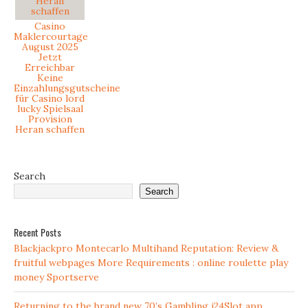
Casino
Maklercourtage
August 2025
Jetzt
Erreichbar
Keine
Einzahlungsgutscheine
für Casino lord
lucky Spielsaal
Provision
Heran schaffen
Search
Search
Recent Posts
Blackjackpro Montecarlo Multihand Reputation: Review &
fruitful webpages More Requirements : online roulette play
money Sportserve
Returning to the brand new 70’s Gambling i24Slot app