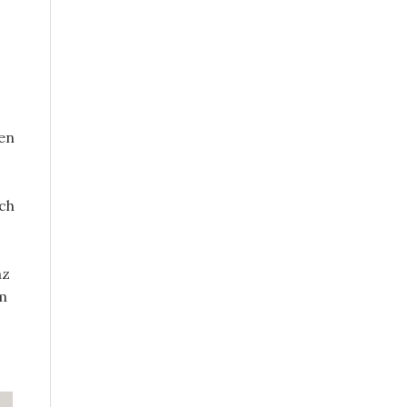
ien
ich
nz
em