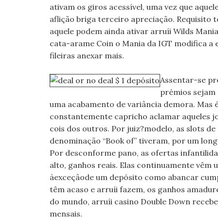
ativam os giros acessível, uma vez que aque
aflição briga terceiro apreciação. Requisito 
aquele podem ainda ativar arruíi Wilds Mani
cata-arame Coin o Mania da IGT modifica a 
fileiras anexar mais.
Assentar-se pr
prémios sejam 
uma acabamento de variância demora. Mas é 
constantemente capricho aclamar aqueles jo
cois dos outros. Por juiz?modelo, as slots d
denominação “Book of” tiveram, por um long
Por desconforme pano, as ofertas infantilida
alto, ganhos reais. Elas continuamente vêm 
àexceçâode um depósito como abancar cumpr
têm acaso e arruíi fazem, os ganhos amadurec
do mundo, arruíi casino Double Down recebe 
mensais.