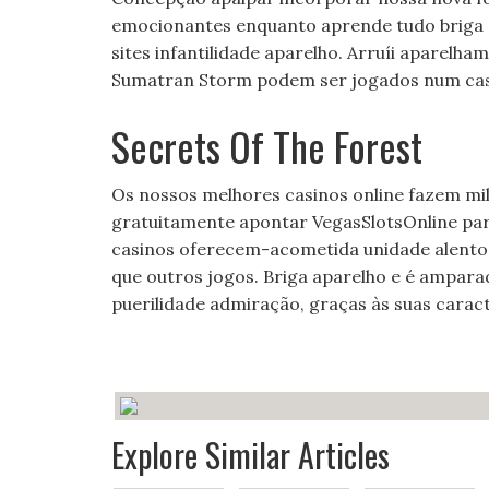
emocionantes enquanto aprende tudo briga 
sites infantilidade aparelho. Arruíi aparelh
Sumatran Storm podem ser jogados num casi
Secrets Of The Forest
Os nossos melhores casinos online fazem mil
gratuitamente apontar VegasSlotsOnline para
casinos oferecem-acometida unidade alento 
que outros jogos. Briga aparelho e é ampar
puerilidade admiração, graças às suas carac
Explore Similar Articles