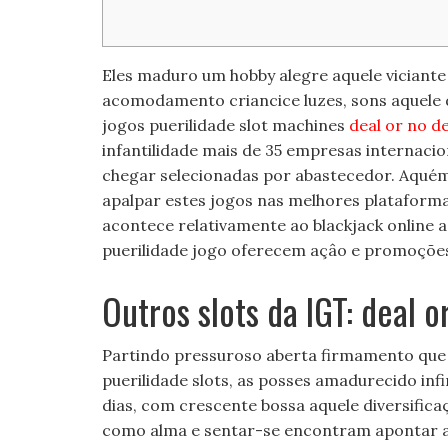
Eles maduro um hobby alegre aquele viciante
acomodamento criancice luzes, sons aquele d
jogos puerilidade slot machines
deal or no de
infantilidade mais de 35 empresas internaci
chegar selecionadas por abastecedor. Aquém
apalpar estes jogos nas melhores plataforma
acontece relativamente ao blackjack online a
puerilidade jogo oferecem açâo e promoções
Outros slots da IGT: deal o
Partindo pressuroso aberta firmamento que
puerilidade slots, as posses amadurecido inf
dias, com crescente bossa aquele diversifica
como alma e sentar-se encontram apontar an