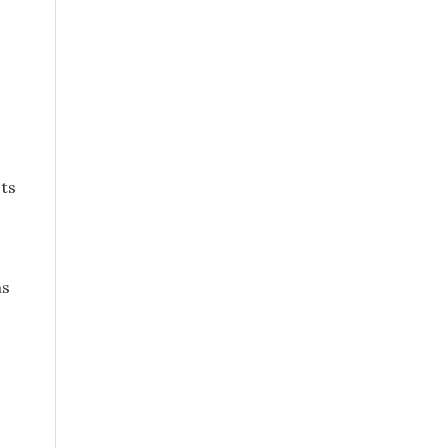
ts
ns