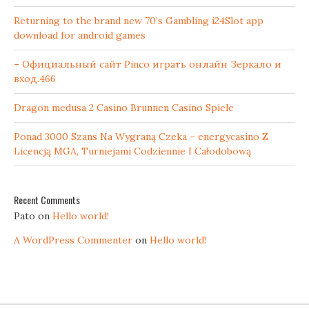
Returning to the brand new 70’s Gambling i24Slot app
download for android games
– Официальный сайт Pinco играть онлайн Зеркало и
вход.466
Dragon medusa 2 Casino Brunnen Casino Spiele
Ponad 3000 Szans Na Wygraną Czeka – energycasino Z
Licencją MGA, Turniejami Codziennie I Całodobową
Recent Comments
Pato
on
Hello world!
A WordPress Commenter
on
Hello world!