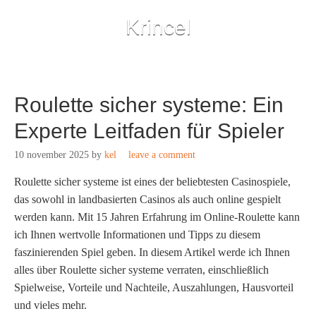
Krincel
Roulette sicher systeme: Ein
Experte Leitfaden für Spieler
10 november 2025
by
kel
leave a comment
Roulette sicher systeme ist eines der beliebtesten Casinospiele,
das sowohl in landbasierten Casinos als auch online gespielt
werden kann. Mit 15 Jahren Erfahrung im Online-Roulette kann
ich Ihnen wertvolle Informationen und Tipps zu diesem
faszinierenden Spiel geben. In diesem Artikel werde ich Ihnen
alles über Roulette sicher systeme verraten,
einschließlich
Spielweise, Vorteile und Nachteile, Auszahlungen, Hausvorteil
und vieles mehr.