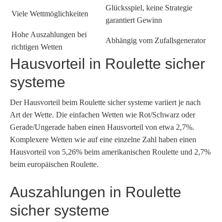
Glücksspiel, keine Strategie
Viele Wettmöglichkeiten
garantiert Gewinn
Hohe Auszahlungen bei
Abhängig vom Zufallsgenerator
richtigen Wetten
Hausvorteil in Roulette sicher
systeme
Der Hausvorteil beim Roulette sicher systeme variiert je nach
Art der Wette. Die einfachen Wetten wie Rot/Schwarz oder
Gerade/Ungerade haben einen Hausvorteil von etwa 2,7%.
Komplexere Wetten wie auf eine einzelne Zahl haben einen
Hausvorteil von 5,26% beim amerikanischen Roulette und 2,7%
beim europäischen Roulette.
Auszahlungen in Roulette
sicher systeme