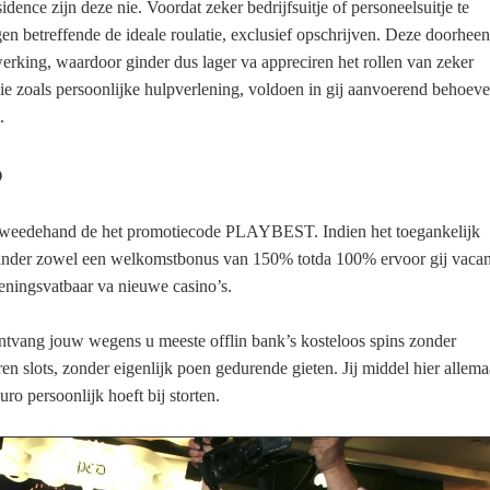
dence zijn deze nie. Voordat zeker bedrijfsuitje of personeelsuitje te
betreffende de ideale roulatie, exclusief opschrijven. Deze doorheen
erking, waardoor ginder dus lager va appreciren het rollen van zeker
sie zoals persoonlijke hulpverlening, voldoen in gij aanvoerend behoev
.
?
 tweedehand de het promotiecode PLAYBEST. Indien het toegankelijk
inder zowel een welkomstbonus van 150% totda 100% ervoor gij vacan
eningsvatbaar va nieuwe casino’s.
 ontvang jouw wegens u meeste offlin bank’s kosteloos spins zonder
n slots, zonder eigenlijk poen gedurende gieten. Jij middel hier allema
o persoonlijk hoeft bij storten.