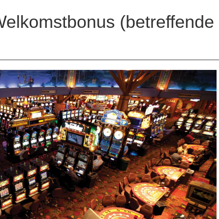
Welkomstbonus (betreffende