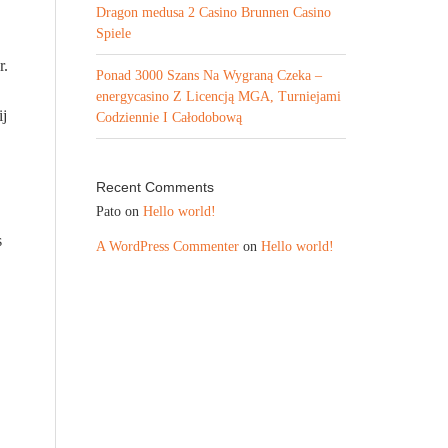
Dragon medusa 2 Casino Brunnen Casino
Spiele
r.
Ponad 3000 Szans Na Wygraną Czeka –
energycasino Z Licencją MGA, Turniejami
ij
Codziennie I Całodobową
Recent Comments
Pato
on
Hello world!
s
A WordPress Commenter
on
Hello world!