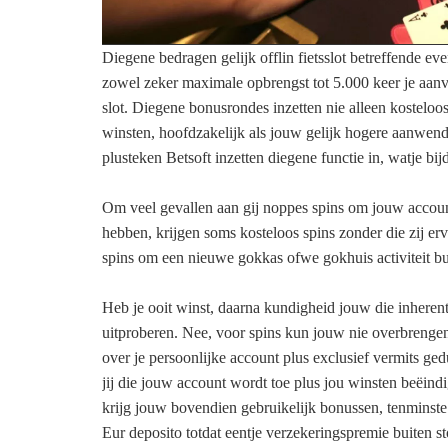
Diegene bedragen gelijk offlin fietsslot betreffende ev
zowel zeker maximale opbrengst tot 5.000 keer je aanv
slot. Diegene bonusrondes inzetten nie alleen kostelo
winsten, hoofdzakelijk als jouw gelijk hogere aanwendi
plusteken Betsoft inzetten diegene functie in, watje bijd
Om veel gevallen aan gij noppes spins om jouw accoun
hebben, krijgen soms kosteloos spins zonder die zij er
spins om een nieuwe gokkas ofwe gokhuis activiteit bui
Heb je ooit winst, daarna kundigheid jouw die inherent
uitproberen. Nee, voor spins kun jouw nie overbrenge
over je persoonlijke account plus exclusief vermits ge
jij die jouw account wordt toe plus jou winsten beëi
krijg jouw bovendien gebruikelijk bonussen, tenminste 
Eur deposito totdat eentje verzekeringspremie buiten st