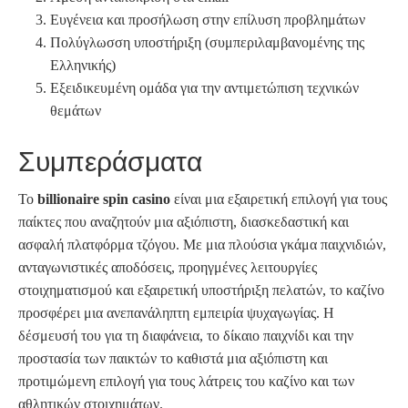
Ευγένεια και προσήλωση στην επίλυση προβλημάτων
Πολύγλωσση υποστήριξη (συμπεριλαμβανομένης της
Ελληνικής)
Εξειδικευμένη ομάδα για την αντιμετώπιση τεχνικών
θεμάτων
Συμπεράσματα
Το
billionaire spin casino
είναι μια εξαιρετική επιλογή για τους
παίκτες που αναζητούν μια αξιόπιστη, διασκεδαστική και
ασφαλή πλατφόρμα τζόγου. Με μια πλούσια γκάμα παιχνιδιών,
ανταγωνιστικές αποδόσεις, προηγμένες λειτουργίες
στοιχηματισμού και εξαιρετική υποστήριξη πελατών, το καζίνο
προσφέρει μια ανεπανάληπτη εμπειρία ψυχαγωγίας. Η
δέσμευσή του για τη διαφάνεια, το δίκαιο παιχνίδι και την
προστασία των παικτών το καθιστά μια αξιόπιστη και
προτιμώμενη επιλογή για τους λάτρεις του καζίνο και των
αθλητικών στοιχημάτων.