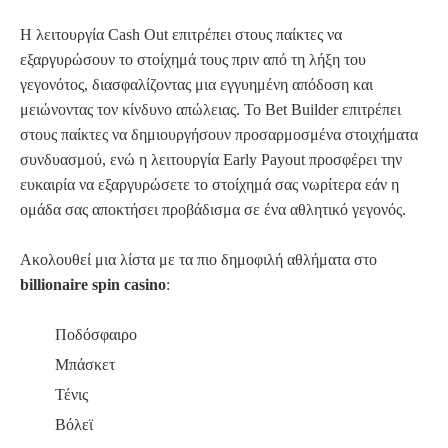
Η λειτουργία Cash Out επιτρέπει στους παίκτες να
εξαργυρώσουν το στοίχημά τους πριν από τη λήξη του
γεγονότος, διασφαλίζοντας μια εγγυημένη απόδοση και
μειώνοντας τον κίνδυνο απώλειας. Το Bet Builder επιτρέπει
στους παίκτες να δημιουργήσουν προσαρμοσμένα στοιχήματα
συνδυασμού, ενώ η λειτουργία Early Payout προσφέρει την
ευκαιρία να εξαργυρώσετε το στοίχημά σας νωρίτερα εάν η
ομάδα σας αποκτήσει προβάδισμα σε ένα αθλητικό γεγονός.
Ακολουθεί μια λίστα με τα πιο δημοφιλή αθλήματα στο
billionaire spin casino
:
Ποδόσφαιρο
Μπάσκετ
Τένις
Βόλεϊ