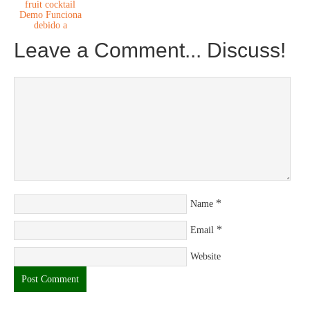
fruit cocktail
Demo Funciona
debido a
Leave a Comment... Discuss!
*
Name
*
Email
Website