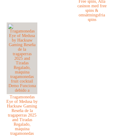
Free spins, Alla
casinon med free
spins &
omsättningsfria
spins
Tragamonedas
Eye of Medusa by
Hacksaw Gaming
Reseña de la
tragaperras 2025
and Tiradas
Regalado,
máquina
tragamonedas