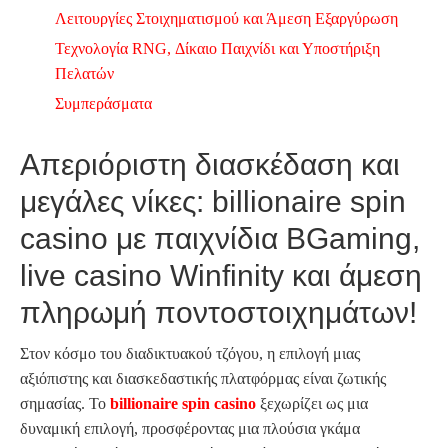
Λειτουργίες Στοιχηματισμού και Άμεση Εξαργύρωση
Τεχνολογία RNG, Δίκαιο Παιχνίδι και Υποστήριξη
Πελατών
Συμπεράσματα
Απεριόριστη διασκέδαση και
μεγάλες νίκες: billionaire spin
casino με παιχνίδια BGaming,
live casino Winfinity και άμεση
πληρωμή ποντοστοιχημάτων!
Στον κόσμο του διαδικτυακού τζόγου, η επιλογή μιας
αξιόπιστης και διασκεδαστικής πλατφόρμας είναι ζωτικής
σημασίας. Το
billionaire spin casino
ξεχωρίζει ως μια
δυναμική επιλογή, προσφέροντας μια πλούσια γκάμα