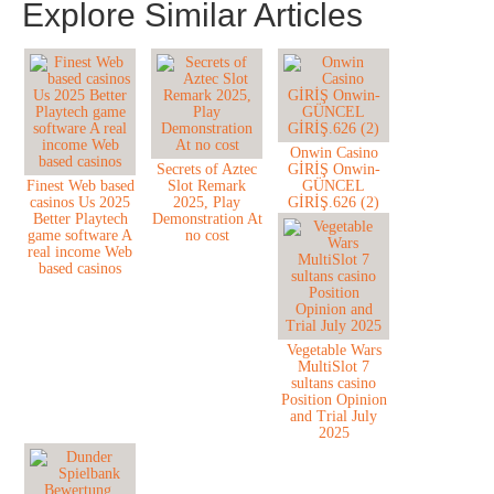
Explore Similar Articles
Onwin Casino
Secrets of Aztec
GİRİŞ Onwin-
Finest Web based
Slot Remark
GÜNCEL
casinos Us 2025
2025, Play
GİRİŞ.626 (2)
Better Playtech
Demonstration At
game software A
no cost
real income Web
based casinos
Vegetable Wars
MultiSlot 7
sultans casino
Position Opinion
and Trial July
2025