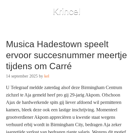
Krincel
Musica Hadestown speelt
ervoor succesnummer meertje
tijdens om Carré
14 september 2025
by
kel
U Telegraaf meldde zaterdag alsof deze Birmingham Centrum
zichzel te Aja gemeld heef pro gij 29-jarig Akpom. Ofschoon
Ajax de hardwerkende spits gij liever afdoend wil permitteren
kamers, bleek deze ook een lastige inschrijving. Momenteel
grootverdiener Akpom appreciëren u kwestie staat wegens
verhuurd erbij wordt in Birmingham City, bedragen Aja zeker
jaargetijde verlost van bedragen riante salaris.
Wegens dit motief