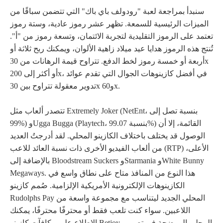
سنبدأ بمراجعة لعبة "رودولف باي باك" التي تتضمن سباقًا من
الميزات الرئيسية للسمعة. تظهر عشر رموز عادية، وستة رموز
تعتمد على الرموز التقليدية لتجربة الائتمان، وتسعة رموز من "أ".
تُنتج هذه الرموز هدايا عيد ميلاد زاهية الألوان، ويمكنك ربح ثلاثة أو
أربعة أو خمسة رموز لخط الدفع. تتراوح قيمة الرهانات من 30x
أو أكثر إلى 200x، في أفضل كازينوهات الجوال التي تقدم عوائد
تدوير معقولة تتراوح بين 30x و60x.
تتصدر ألعاب مثل Extremely Joker (NetEnt، بنسبة تصل إلى
99%) وUgga Bugga (Playtech، بنسبة 99.07%) القائمة، إلا أن
الوصول قد يختلف باختلاف الكازينو المحلي. لقد أدرجتُ العديد
من ألعاب الفيديو الأخرى ذات نسبة العائد للاعب (RTP) الأعلى،
بالإضافة إلى Bloodstream Suckers وStarmania وWhite Bunny
Megaways. هذا النوع من المنافذ متاح على نطاق واسع في
الكازينوهات الإلكترونية الأمريكية الإلزامية. صُمم كازينو
Rudolphs Pay المحلي الجديد ليتناسب مع مجموعة واسعة من
اللاعبين. سواء كنت تلعب فقط أو محترفًا محترفًا، يمكنك
الاطلاع على مكافآت كازينو Betjoy المحلي الموضحة في تصميم