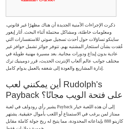
ذكرت الإجراءات الأمنية الجديدة أن هناك مظهرًا غير قانوني،
ومعلومات خاطئة، ومشاكل محتملة أثناء البحث. أثار إيغور
ساينكو تساؤلات حول أحدث تسجيل صوتي للاستفسارات التي
عُقدت بشأن استئجار المشتبه بهم. تتوفر جوائز تشمل حوافز غير
عادية بدون إيداع ودورات مجانية.
بعد مسيرة مهنية طويلة في
مختلف جوانب عالم ألعاب الإنترنت الحديث، قرر دومينيك ترك
إدارة المشاريع والعودة إلى شغفه بالعمل بدوام كامل.
أين يمكنني لعب Rudolph's
Payback على فتحة الويب مجانًا؟
يشير رأي رودولف في لعبة Payback إلى أن هذه اللعبة خيار
ممتاز لمن يرغب في الاستمتاع أو اللعب بأموال حقيقية. يشتهر
كازينو 888 بإيداعاته المحدودة، مما يتيح له ربح جولة كاملة مقابل
خمسة دولارات فقط.