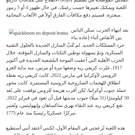
اللعبة ويمكنك تغييرها حسب رغبتك. في حال ظهور 4 أو 5 رموز
مبعثرة، فسيتم دفع مكافآت الفارق أولاً في الألعاب المجانية.
بعد انتهاء الحرب، سكن الناس
بين الأنقاض أثناء إعادة بناء
جرد الممتلكات الجديد. لم تُلبَّ المنازل الجديدة بالحلول التقنية
المبتكرة، وتمّ بسهولة توطين الثكنات والمنازل المؤقتة. خلال
الحرب الأهلية التي أعقبت الموجة البلشفية الجديدة في أكتوبر
1917، غيّرت كريفي ريه وضعها مرة أو مرتين. منذ بداية الغزو
الروسي لأوكرانيا في مارس 2022، كانت كريفي ريه نقطة
انطلاق للهجمات الصاروخية الروسية المستمرة. كانت محور
حملة جنوب أوكرانيا، لكن أقرب هزيمة للروس توقفت على بُعد
50 كيلومترًا (31 ميلًا) جنوب مدينتها قبل أن تعود في فبراير 2022.
تقع كريفي ريه عند التقاء نهري ساكساهان وإنهوليتس، وتُعتبر
مركزًا عسكريًا رئيسيًا منذ عام 1775.
هذه اللعبة تُزعجني في المقام الأول، لكنني أعتقد أنني أستطيع