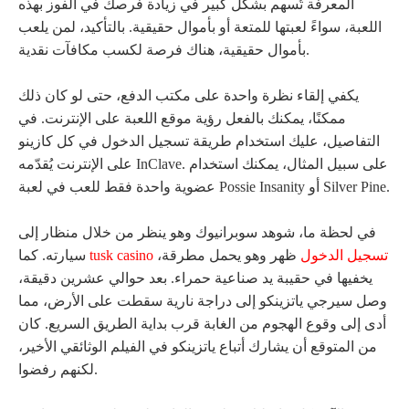
المعرفة تُسهم بشكل كبير في زيادة فرصك في الفوز بهذه
اللعبة، سواءً لعبتها للمتعة أو بأموال حقيقية. بالتأكيد، لمن يلعب
بأموال حقيقية، هناك فرصة لكسب مكافآت نقدية.
يكفي إلقاء نظرة واحدة على مكتب الدفع، حتى لو كان ذلك
ممكنًا، يمكنك بالفعل رؤية موقع اللعبة على الإنترنت. في
التفاصيل، عليك استخدام طريقة تسجيل الدخول في كل كازينو
على الإنترنت يُقدّمه InClave. على سبيل المثال، يمكنك استخدام
عضوية واحدة فقط للعب في لعبة Possie Insanity أو Silver Pine.
في لحظة ما، شوهد سوبرانيوك وهو ينظر من خلال منظار إلى
tusk casino تسجيل الدخول
ظهر وهو يحمل مطرقة،
سيارته. كما
يخفيها في حقيبة يد صناعية حمراء. بعد حوالي عشرين دقيقة،
وصل سيرجي ياتزينكو إلى دراجة نارية سقطت على الأرض، مما
أدى إلى وقوع الهجوم من الغابة قرب بداية الطريق السريع. كان
من المتوقع أن يشارك أتباع ياتزينكو في الفيلم الوثائقي الأخير،
لكنهم رفضوا.