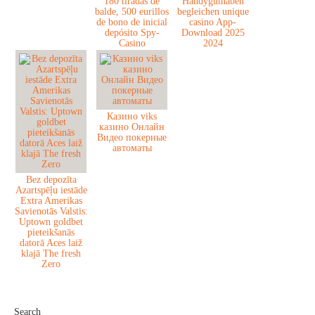
180 tiradas de
Handyguthaben
balde, 500 eurillos
begleichen unique
de bono de inicial
casino App-
depósito Spy-
Download 2025
Casino
2024
Казино viks
казино Онлайн
Видео покерные
автоматы
Bez depozīta
Azartspēļu iestāde
Extra Amerikas
Savienotās Valstis:
Uptown goldbet
pieteikšanās
datorā Aces laiž
klajā The fresh
Zero
Search