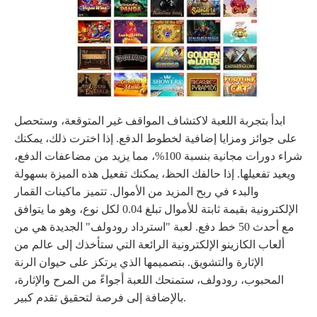
ابدأ بتجربة اللعبة لاكتشاف المواقف غير المتوقعة، وستحصل
على جوائز ومزايا إضافية لخطوط الدفع. إذا اخترت ذلك، يمكنك
شراء دورات مجانية بنسبة 100%، مما يزيد من مضاعفات الدفع،
ويعيد تفعيلها. إذا حالفك الحظ، يمكنك تفعيل هذه الميزة بسهولة
والبدء في ربح المزيد من الأموال. تتميز ماكينات القمار
الإلكترونية بقيمة ثابتة للأموال تبلغ 0.04 لكل نوع، وهو ما يتوافق
مع أحدث 50 خط دفع. لعبة "استرداد رودولف" الجديدة هي من
ألعاب الكازينو الإلكترونية الرائعة التي ستأخذك إلى عالم من
الإثارة والتشويق. بتصميمها الذي يرتكز على حيوان الرنة
المحبوب، رودولف، ستمنحك اللعبة أجواءً من المرح والإثارة،
بالإضافة إلى فرصة لتحقيق تقدم كبير.