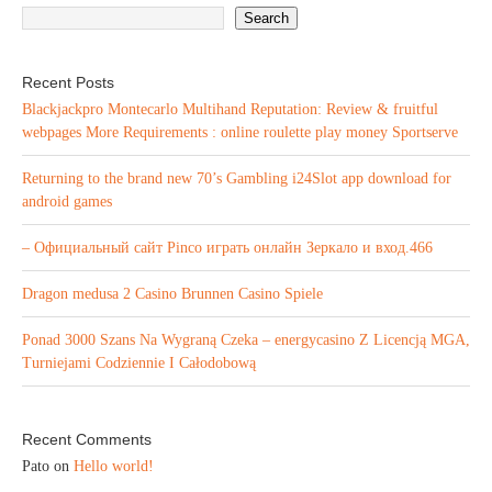
Search
Recent Posts
Blackjackpro Montecarlo Multihand Reputation: Review & fruitful
webpages More Requirements : online roulette play money Sportserve
Returning to the brand new 70’s Gambling i24Slot app download for
android games
– Официальный сайт Pinco играть онлайн Зеркало и вход.466
Dragon medusa 2 Casino Brunnen Casino Spiele
Ponad 3000 Szans Na Wygraną Czeka – energycasino Z Licencją MGA,
Turniejami Codziennie I Całodobową
Recent Comments
Pato
on
Hello world!