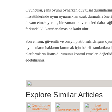
Oyuncular, şans oyunu oynarken duygusal durumlarını 
hissettiklerinde oyun oynamaktan uzak durmaları öner
devam etmek yerine, bir zaman ara vermeleri daha sağlı
farkındalıklı kararlar almasına katkı olur.
Son en son, güvenilir ve onaylı platformlarda şans oyu
oyuncuların haklarını korumak için belirli standartlara 
platformların lisans durumunu kontrol etmeleri değerlidi
edebilirsiniz.
Explore Similar Articles