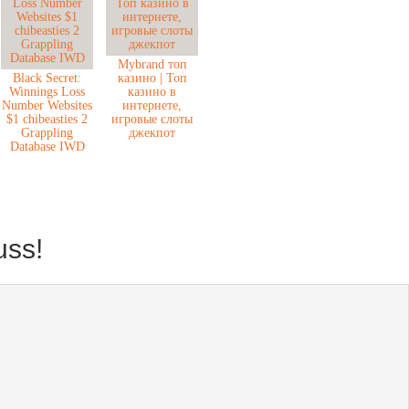
Mybrand топ
Black Secret:
казино | Топ
Winnings Loss
казино в
Number Websites
интернете,
$1 chibeasties 2
игровые слоты
Grappling
джекпот
Database IWD
uss!