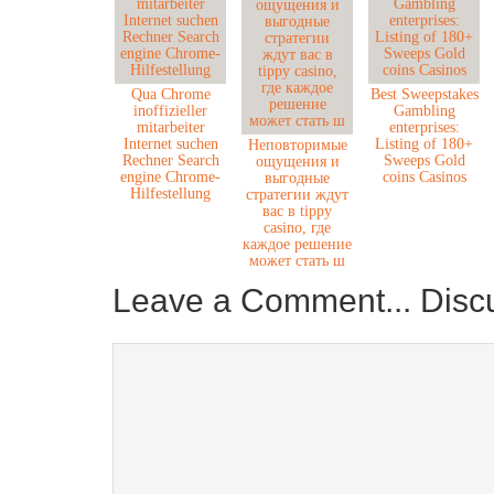
Qua Chrome
Best Sweepstakes
inoffizieller
Gambling
mitarbeiter
enterprises:
Internet suchen
Listing of 180+
Неповторимые
Rechner Search
Sweeps Gold
ощущения и
engine Chrome-
coins Casinos
выгодные
Hilfestellung
стратегии ждут
вас в tippy
casino, где
каждое решение
может стать ш
Leave a Comment... Disc