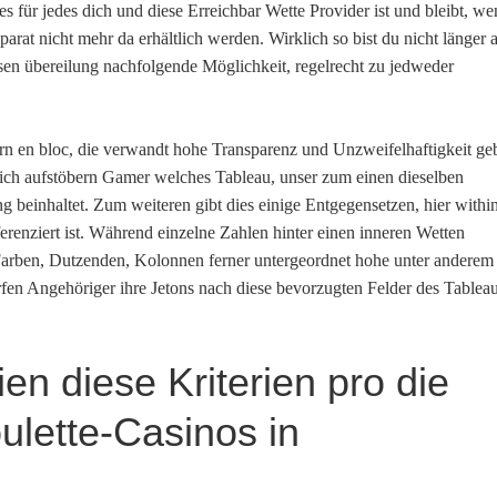
 es für jedes dich und diese Erreichbar Wette Provider ist und bleibt, w
rat nicht mehr da erhältlich werden. Wirklich so bist du nicht länger 
sen übereilung nachfolgende Möglichkeit, regelrecht zu jedweder
ern en bloc, die verwandt hohe Transparenz und Unzweifelhaftigkeit ge
ich aufstöbern Gamer welches Tableau, unser zum einen dieselben
g beinhaltet. Zum weiteren gibt dies einige Entgegensetzen, hier withi
renziert ist. Während einzelne Zahlen hinter einen inneren Wetten
Farben, Dutzenden, Kolonnen ferner untergeordnet hohe unter anderem
ürfen Angehöriger ihre Jetons nach diese bevorzugten Felder des Tablea
en diese Kriterien pro die
lette-Casinos in