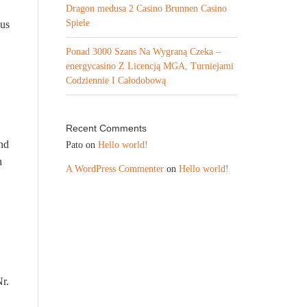
Dragon medusa 2 Casino Brunnen Casino
Spiele
lus
Ponad 3000 Szans Na Wygraną Czeka –
energycasino Z Licencją MGA, Turniejami
Codziennie I Całodobową
Recent Comments
and
Pato
on
Hello world!
n
A WordPress Commenter
on
Hello world!
r.