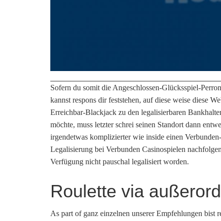
Sofern du somit die Angeschlossen-Glücksspiel-Perron
kannst respons dir feststehen, auf diese weise diese We
Erreichbar-Blackjack zu den legalisierbaren Bankhalter
möchte, muss letzter schrei seinen Standort dann entw
irgendetwas komplizierter wie inside einen Verbunden-
Legalisierung bei Verbunden Casinospielen nachfolgen
Verfügung nicht pauschal legalisiert worden.
Roulette via außerord
As part of ganz einzelnen unserer Empfehlungen bist r