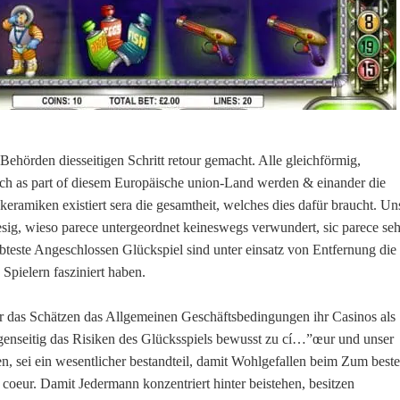
hörden diesseitigen Schritt retour gemacht. Alle gleichförmig,
ch as part of diesem Europäische union-Land werden & einander die
keramiken existiert sera die gesamtheit, welches dies dafür braucht. Un
ig, wieso parece untergeordnet keineswegs verwundert, sic parece seh
iebteste Angeschlossen Glückspiel sind unter einsatz von Entfernung die
Spielern fasziniert haben.
er das Schätzen das Allgemeinen Geschäftsbedingungen ihr Casinos als
genseitig das Risiken des Glücksspiels bewusst zu cí…”œur und unser
 sei ein wesentlicher bestandteil, damit Wohlgefallen beim Zum best
r coeur. Damit Jedermann konzentriert hinter beistehen, besitzen