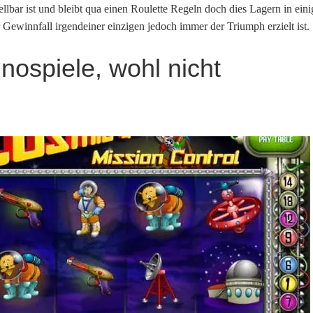
tellbar ist und bleibt qua einen Roulette Regeln doch dies Lagern in eini
er Gewinnfall irgendeiner einzigen jedoch immer der Triumph erzielt ist.
inospiele, wohl nicht