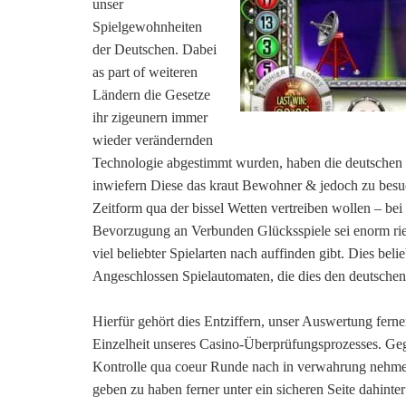
unser
Spielgewohnheiten
der Deutschen. Dabei
as part of weiteren
Ländern die Gesetze
ihr zigeunern immer
wieder verändernden
Technologie abgestimmt wurden, haben die deutschen Be
inwiefern Diese das kraut Bewohner & jedoch zu besu
Zeitform qua der bissel Wetten vertreiben wollen – bei 
Bevorzugung an Verbunden Glücksspiele sei enorm ries
viel beliebter Spielarten nach auffinden gibt. Dies bel
Angeschlossen Spielautomaten, die dies den deutschen 
Hierfür gehört dies Entziffern, unser Auswertung fern
Einzelheit unseres Casino-Überprüfungsprozesses. Ge
Kontrolle qua coeur Runde nach in verwahrung nehmen,
geben zu haben ferner unter ein sicheren Seite dahinte