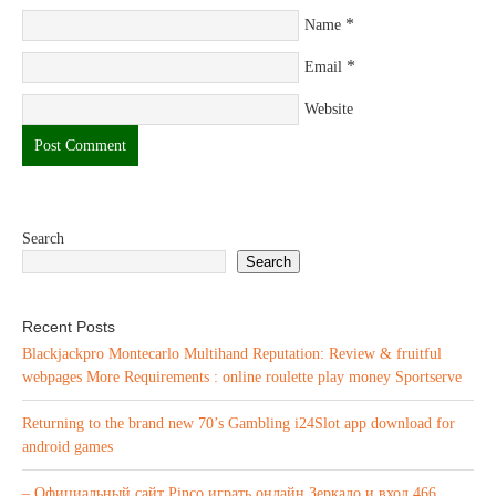
*
Name
*
Email
Website
Search
Search
Recent Posts
Blackjackpro Montecarlo Multihand Reputation: Review & fruitful
webpages More Requirements : online roulette play money Sportserve
Returning to the brand new 70’s Gambling i24Slot app download for
android games
– Официальный сайт Pinco играть онлайн Зеркало и вход.466