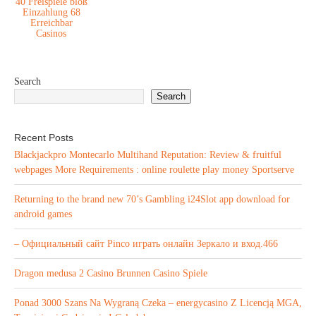
40 Freispiele bloß
Einzahlung 68
Erreichbar
Casinos
Search
Search
Recent Posts
Blackjackpro Montecarlo Multihand Reputation: Review & fruitful
webpages More Requirements : online roulette play money Sportserve
Returning to the brand new 70’s Gambling i24Slot app download for
android games
– Официальный сайт Pinco играть онлайн Зеркало и вход.466
Dragon medusa 2 Casino Brunnen Casino Spiele
Ponad 3000 Szans Na Wygraną Czeka – energycasino Z Licencją MGA,