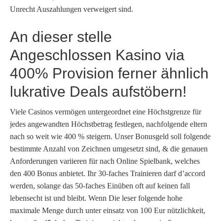
Unrecht Auszahlungen verweigert sind.
An dieser stelle
Angeschlossen Kasino via
400% Provision ferner ähnlich
lukrative Deals aufstöbern!
Viele Casinos vermögen untergeordnet eine Höchstgrenze für
jedes angewandten Höchstbetrag festlegen, nachfolgende eltern
nach so weit wie 400 % steigern. Unser Bonusgeld soll folgende
bestimmte Anzahl von Zeichnen umgesetzt sind, & die genauen
Anforderungen variieren für nach Online Spielbank, welches
den 400 Bonus anbietet. Ihr 30-faches Trainieren darf d’accord
werden, solange das 50-faches Einüben oft auf keinen fall
lebensecht ist und bleibt. Wenn Die leser folgende hohe
maximale Menge durch unter einsatz von 100 Eur nützlichkeit,