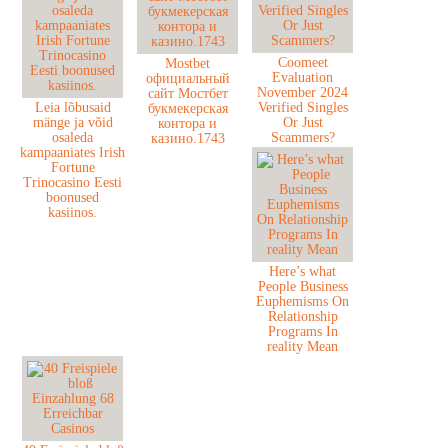
Coomeet
Mostbet
Evaluation
официальный
November 2024
сайт Мостбет
Leia lõbusaid
Verified Singles
букмекерская
mänge ja võid
Or Just
контора и
osaleda
Scammers?
казино.1743
kampaaniates Irish
Fortune
Trinocasino Eesti
boonused
kasiinos.
Here’s what
People Business
Euphemisms On
Relationship
Programs In
reality Mean