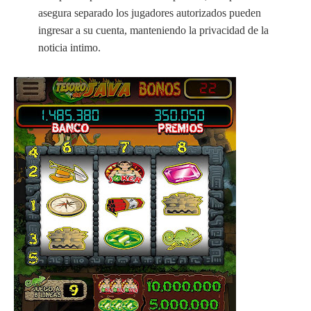
asegura separado los jugadores autorizados pueden
ingresar a su cuenta, manteniendo la privacidad de la
noticia intimo.