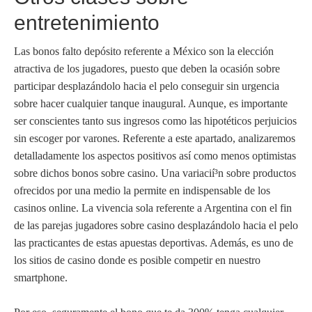
entretenimiento
Las bonos falto depósito referente a México son la elección
atractiva de los jugadores, puesto que deben la ocasión sobre
participar desplazándolo hacia el pelo conseguir sin urgencia
sobre hacer cualquier tanque inaugural. Aunque, es importante
ser conscientes tanto sus ingresos como las hipotéticos perjuicios
sin escoger por varones. Referente a este apartado, analizaremos
detalladamente los aspectos positivos así­ como menos optimistas
sobre dichos bonos sobre casino. Una variacií³n sobre productos
ofrecidos por una medio la permite en indispensable de los
casinos online. La vivencia sola referente a Argentina con el fin
de las parejas jugadores sobre casino desplazándolo hacia el pelo
las practicantes de estas apuestas deportivas. Además, es uno de
los sitios de casino donde es posible competir en nuestro
smartphone.