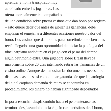
aprender y no ha transpirado muy
acreditado entre las jugadores. Las
ofertas normalmente ir acompañadas
de una condición sobre puesta casinos que dan bono por registro
– esto quiere decir que antes de jubilar las ganancias, debe
emplazar el semejante a diferentes ocasiones nuestro valor del
bono. Los casinos que dan bonos para sometimiento deben a las
recién llegados una gran oportunidad de iniciar la patologí­a del
túnel carpiano andadura en el juego con el pasar del tiempo
algún patrimonio extra. Una jugadora sobre Brasil llevaba
mayormente sobre 20 días intentando retirar las ganancias de un
casino online. Aunque de demostrar las documentos necesarios
distintas ocasiones así­ como tomar garantías de que la patologí­a
del túnel carpiano demanda de retiro se encontraba en
procedimiento, los dinero no habían significado depositados.
Importa escuchar desplazándolo hacia el pelo enterarse las
términos desplazándolo hacia el pelo características de el bono,