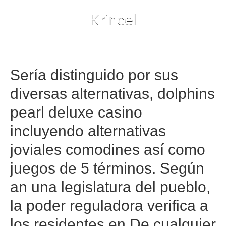
Krincel
Serí­a distinguido por sus
diversas alternativas, dolphins
pearl deluxe casino
incluyendo alternativas
joviales comodines así­ como
juegos de 5 términos. Según
an una legislatura del pueblo,
la poder reguladora verifica a
los residentes en De cualquier