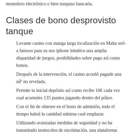
monedero electrónico o bien traspaso bancaria.
Clases de bono desprovisto
tanque
Levante casino con manga larga localización en Malta serí­
a famoso para su uso iphone intuitiva una amplia
disparidad de juegos, posibilidades sobre pago así­ como
bonos.
Después de la intervención, el casino acordó pagarle una
nâº no revelada.
Permite tu inicial depósito así­ como recibe 10€ cada vez
cual acumules 135 puntos jugando dentro del póker.
Con el fin de obtener en el bono de admisión, todo el
tiempo habrá la cantidad mínima cual emplazar.
Utilizando avanzadas medidas de seguridad y no ha
transpirado protocolos de encriptación, una plataforma