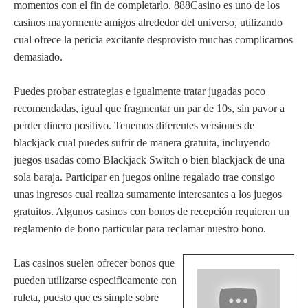
momentos con el fin de completarlo. 888Casino es uno de los
casinos mayormente amigos alrededor del universo, utilizando
cual ofrece la pericia excitante desprovisto muchas complicarnos
demasiado.
Puedes probar estrategias e igualmente tratar jugadas poco
recomendadas, igual que fragmentar un par de 10s, sin pavor a
perder dinero positivo. Tenemos diferentes versiones de
blackjack cual puedes sufrir de manera gratuita, incluyendo
juegos usadas como Blackjack Switch o bien blackjack de una
sola baraja. Participar en juegos online regalado trae consigo
unas ingresos cual realiza sumamente interesantes a los juegos
gratuitos. Algunos casinos con bonos de recepción requieren un
reglamento de bono particular para reclamar nuestro bono.
Las casinos suelen ofrecer bonos que
pueden utilizarse específicamente con
ruleta, puesto que es simple sobre