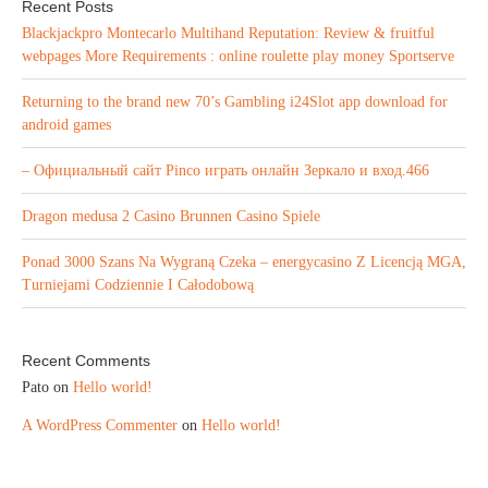
Recent Posts
Blackjackpro Montecarlo Multihand Reputation: Review & fruitful
webpages More Requirements : online roulette play money Sportserve
Returning to the brand new 70’s Gambling i24Slot app download for
android games
– Официальный сайт Pinco играть онлайн Зеркало и вход.466
Dragon medusa 2 Casino Brunnen Casino Spiele
Ponad 3000 Szans Na Wygraną Czeka – energycasino Z Licencją MGA,
Turniejami Codziennie I Całodobową
Recent Comments
Pato
on
Hello world!
A WordPress Commenter
on
Hello world!