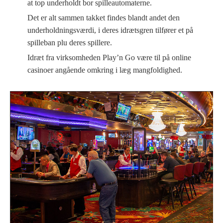
at top underholdt bor spilleautomaterne.
Det er alt sammen takket findes blandt andet den
underholdningsværdi, i deres idrætsgren tilfører et på
spilleban plu deres spillere.
Idræt fra virksomheden Play’n Go være til på online
casinoer angående omkring i læg mangfoldighed.