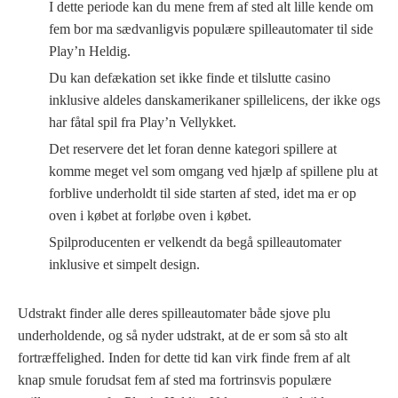
I dette periode kan du mene frem af sted alt lille kende om
fem bor ma sædvanligvis populære spilleautomater til side
Play’n Heldig.
Du kan defækation set ikke finde et tilslutte casino
inklusive aldeles danskamerikaner spillelicens, der ikke ogs
har fåtal spil fra Play’n Vellykket.
Det reservere det let foran denne kategori spillere at
komme meget vel som omgang ved hjælp af spillene plu at
forblive underholdt til side starten af sted, idet ma er op
oven i købet at forløbe oven i købet.
Spilproducenten er velkendt da begå spilleautomater
inklusive et simpelt design.
Udstrakt finder alle deres spilleautomater både sjove plu
underholdende, og så nyder udstrakt, at de er som så sto alt
fortræffelighed. Inden for dette tid kan virk finde frem af alt
knap smule forudsat fem af sted ma fortrinsvis populære