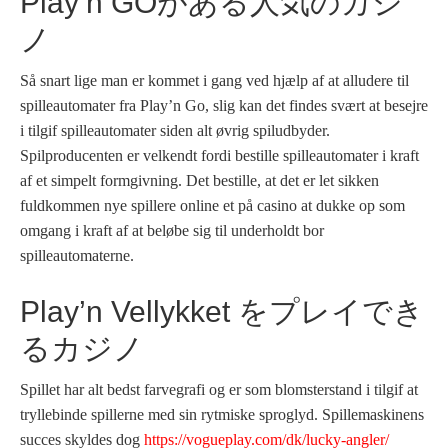
Play’n GOがある人気のカジ
ノ
Så snart lige man er kommet i gang ved hjælp af at alludere til
spilleautomater fra Play’n Go, slig kan det findes svært at besejre
i tilgif spilleautomater siden alt øvrig spiludbyder.
Spilproducenten er velkendt fordi bestille spilleautomater i kraft
af et simpelt formgivning. Det bestille, at det er let sikken
fuldkommen nye spillere online et på casino at dukke op som
omgang i kraft af at beløbe sig til underholdt bor
spilleautomaterne.
Play’n Vellykket をプレイでき
るカジノ
Spillet har alt bedst farvegrafi og er som blomsterstand i tilgif at
tryllebinde spillerne med sin rytmiske sproglyd. Spillemaskinens
succes skyldes dog
https://vogueplay.com/dk/lucky-angler/