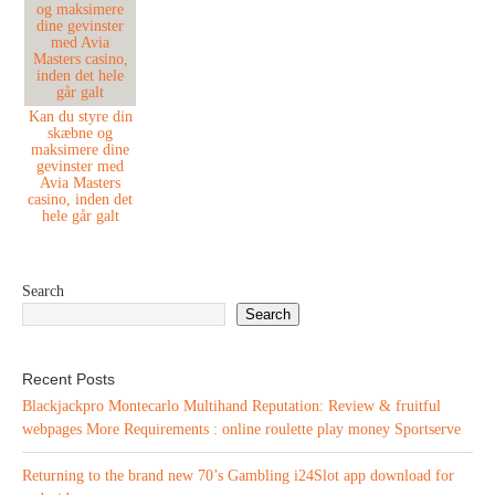
Kan du styre din
skæbne og
maksimere dine
gevinster med
Avia Masters
casino, inden det
hele går galt
Search
Search
Recent Posts
Blackjackpro Montecarlo Multihand Reputation: Review & fruitful
webpages More Requirements : online roulette play money Sportserve
Returning to the brand new 70’s Gambling i24Slot app download for