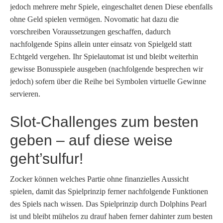
jedoch mehrere mehr Spiele, eingeschaltet denen Diese ebenfalls
ohne Geld spielen vermögen. Novomatic hat dazu die
vorschreiben Voraussetzungen geschaffen, dadurch
nachfolgende Spins allein unter einsatz von Spielgeld statt
Echtgeld vergehen. Ihr Spielautomat ist und bleibt weiterhin
gewisse Bonusspiele ausgeben (nachfolgende besprechen wir
jedoch) sofern über die Reihe bei Symbolen virtuelle Gewinne
servieren.
Slot-Challenges zum besten
geben – auf diese weise
geht’sulfur!
Zocker können welches Partie ohne finanzielles Aussicht
spielen, damit das Spielprinzip ferner nachfolgende Funktionen
des Spiels nach wissen. Das Spielprinzip durch Dolphins Pearl
ist und bleibt mühelos zu drauf haben ferner dahinter zum besten