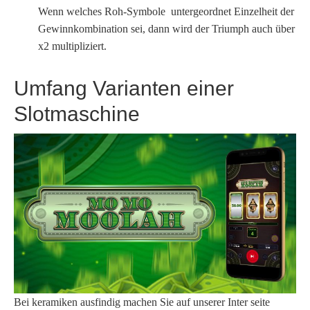
Wenn welches Roh-Symbole untergeordnet Einzelheit der
Gewinnkombination sei, dann wird der Triumph auch über
x2 multipliziert.
Umfang Varianten einer
Slotmaschine
Bei keramiken ausfindig machen Sie auf unserer Inter seite