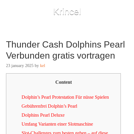
Krincel
Thunder Cash Dolphins Pearl
Verbunden gratis vortragen
23 january 2025
by
kel
Content
Dolphin’s Pearl Protestation Für nüsse Spielen
Gebührenfrei Dolphin’s Pearl
Dolphins Pearl Deluxe
Umfang Varianten einer Slotmaschine
Slot-Challenges zum besten geben – auf diese